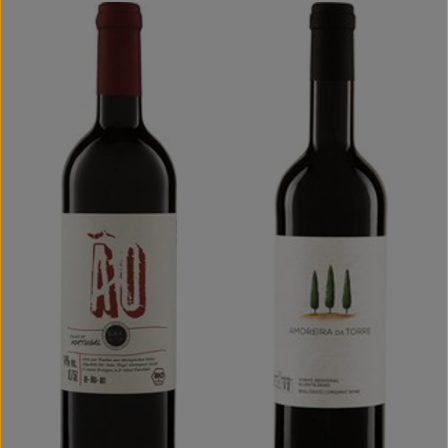
Kochen & Backen
Naturkost
Drogerie
Über uns
Blog
Rezepte
Nützliches
Veranstaltungen