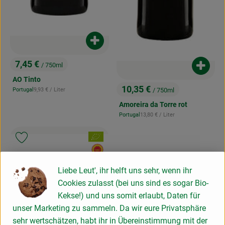
Produkt zum Warenkorb hinzufügen
7,45 €
/ 750ml
Produk
, Preis:
AO Tinto
10,35 €
, Referenzpreis:
/ 750ml
Portugal
9,93 €
/ Liter
, Herkunft:
, Preis:
Amoreira da Torre rot
, Referenzpreis:
Portugal
13,80 €
/ Liter
, Herkunft:
, Verband:
Produkt zu Favouriten hinzufügen
, EU Herkunft:
Vinho
Verde
Liebe Leut', ihr helft uns sehr, wenn ihr
Cookies zulasst (bei uns sind es sogar Bio-
Kekse!) und uns somit erlaubt, Daten für
unser Marketing zu sammeln. Da wir eure Privatsphäre
sehr wertschätzen, habt ihr in Übereinstimmung mit der