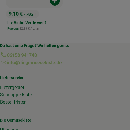
Produkt zum Warenkorb hinzufügen
9,10 €
/ 750ml
, Preis:
Liv Vinho Verde weiß
, Referenzpreis:
Portugal
12,13 €
/ Liter
, Herkunft:
Du hast eine Frage? Wir helfen gerne:
06158 941740
info@diegemuesekiste.de
Lieferservice
Liefergebiet
Schnupperkiste
Bestellfristen
Die Gemüsekiste
Über uns