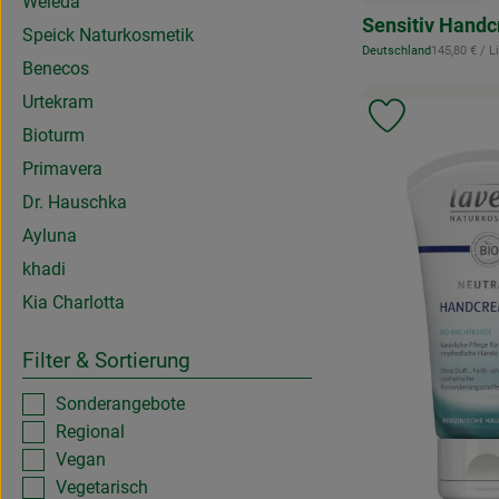
, Preis:
Weleda
Sensitiv Hand
Speick Naturkosmetik
, Referenzpr
Deutschland
145,80 €
/ L
, Herkunft:
Benecos
Urtekram
Produkt zu 
Bioturm
Primavera
Dr. Hauschka
Ayluna
khadi
Kia Charlotta
Filter & Sortierung
Sonderangebote
Regional
Vegan
Vegetarisch