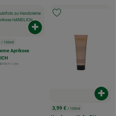
, Verband:
, Ve
odukt zu Favouriten hinzufügen
Produkt zu Favouriten hinzuf
Produkt zum Warenkorb hinzufügen
€
/ 100ml
:
eme Aprikose
ICH
, Referenzpreis:
d
29,90 €
/ Liter
Produkt
3,99 €
/ 100ml
, Preis: