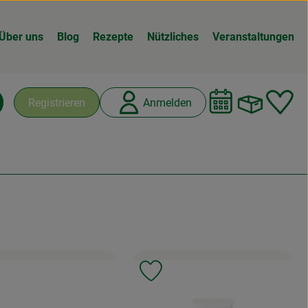
Über uns
Blog
Rezepte
Nützliches
Veranstaltungen
Warenk
L
Registrieren
Anmelden
chen
odukt zu Favouriten hinzufügen
Produkt zu Favouriten hinzuf