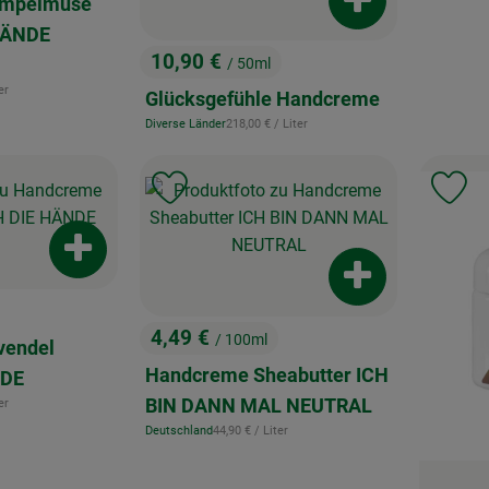
ampelmuse
Produkt zum War
HÄNDE
10,90 €
/ 50ml
, Preis:
eis:
er
Glücksgefühle Handcreme
, Referenzpreis:
Diverse Länder
218,00 €
/ Liter
, Herkunft:
, Verband:
, Verband:
Favouriten hinzufügen
Produkt zu Favouriten hinzufügen
Pr
Produkt zum Warenkorb hinzufügen
Produkt zum War
4,49 €
/ 100ml
vendel
, Preis:
Handcreme Sheabutter ICH
NDE
eis:
BIN DANN MAL NEUTRAL
er
, Referenzpreis:
Deutschland
44,90 €
/ Liter
, Herkunft: