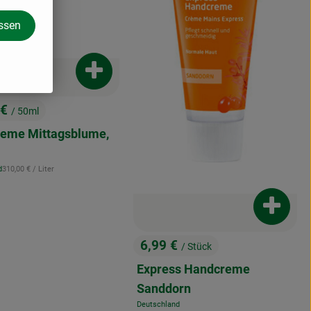
assen
Produkt zum Warenkorb hinzufügen
 €
/ 50ml
:
enkorb hinzufügen
eme Mittagsblume,
, Referenzpreis:
d
310,00 €
/ Liter
Produkt
6,99 €
/ Stück
, Preis:
Express Handcreme
Sanddorn
Deutschland
, Herkunft: