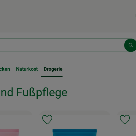
Su
cken
Naturkost
Drogerie
und Fußpflege
, Verband:
Favouriten hinzufügen
Produkt zu Favouriten hinzufügen
Pr