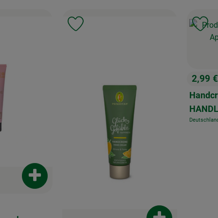
, Verband:
Favouriten hinzufügen
Produkt zu Favouriten hinzufügen
Pr
2,99 
, Preis
Handcr
HANDL
Deutschlan
, Herkunft:
Produkt zum Warenkorb hinzufügen