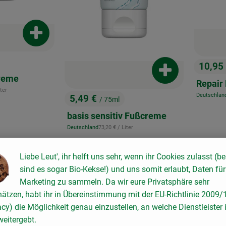
Produkt zum Warenkorb hinzufügen
10,95
, Preis
Produkt zum War
reme
Repair
eis:
iter
Deutschlan
5,49 €
, Herkunft:
/ 75ml
, Preis:
basis sensitiv Fußcreme
, Referenzpreis:
Deutschland
73,20 €
/ Liter
, Herkunft:
, Verband:
, Verband:
Liebe Leut', ihr helft uns sehr, wenn ihr Cookies zulasst (be
Favouriten hinzufügen
Produkt zu Favouriten hinzufügen
Pr
sind es sogar Bio-Kekse!) und uns somit erlaubt, Daten für
Marketing zu sammeln. Da wir eure Privatsphäre sehr
hätzen, habt ihr in Übereinstimmung mit der EU-Richtlinie 2009
acy) die Möglichkeit genau einzustellen, an welche Dienstleister 
eitergebt.