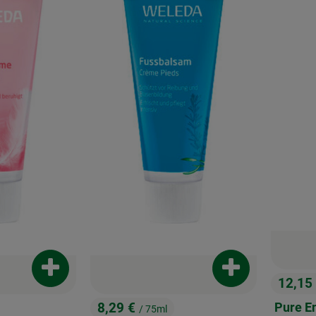
Produkt zum Warenkorb hinzufügen
Produkt zum War
12,15
, Preis
8,29 €
Pure E
/ 75ml