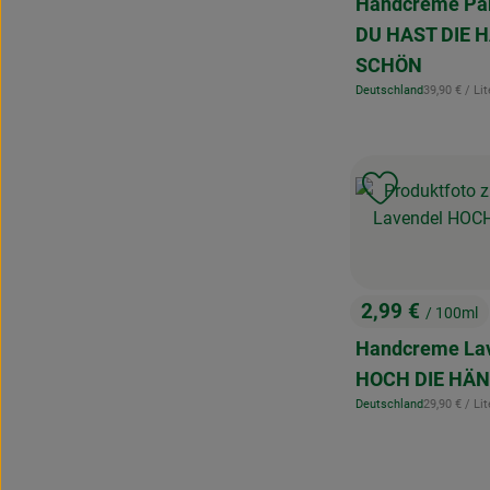
Handcreme P
DU HAST DIE 
SCHÖN
, Referenzpr
Deutschland
39,90 €
/ Lit
, Herkunft:
Produkt zu 
2,99 €
/ 100ml
, Preis:
Handcreme La
HOCH DIE HÄ
, Referenzpr
Deutschland
29,90 €
/ Lit
, Herkunft: