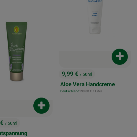
Produkt
9,99 €
/ 50ml
, Preis:
Aloe Vera Handcreme
, Referenzpreis:
Deutschland
199,80 €
/ Liter
, Herkunft:
Produkt zum Warenkorb hinzufügen
enkorb hinzufügen
 €
/ 50ml
:
ntspannung