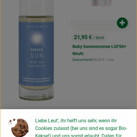
Produk
21,95 €
/ 50ml
, Preis:
Baby Sonnencreme LSF50+
Neutr.
, Referenzpreis:
Deutschland
439,00 €
/ Liter
, Herkunft:
Produkt zum Warenkorb hinzufügen
Liebe Leut', ihr helft uns sehr, wenn ihr
Cookies zulasst (bei uns sind es sogar Bio-
17,99 €
/ 30ml
, Preis:
Kekse!) und uns somit erlaubt, Daten für