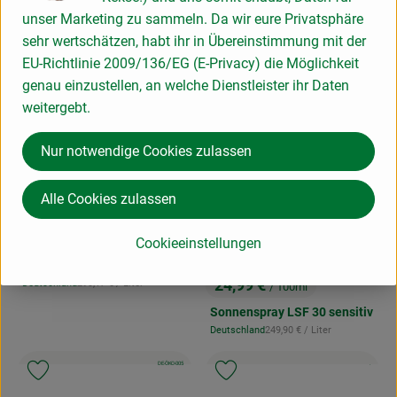
After Sun Gesichtsserum
unser Marketing zu sammeln. Da wir eure Privatsphäre
, Referenzpreis:
Deutschland
599,67 €
/ Liter
, Herkunft:
sehr wertschätzen, habt ihr in Übereinstimmung mit der
EU-Richtlinie 2009/136/EG (E-Privacy) die Möglichkeit
, Kontrollstelle:
DE-ÖKO-005
, Verband:
, Verband:
Produkt zu Favouriten hinzufügen
Produkt zu Favouriten hinzufügen
genau einzustellen, an welche Dienstleister ihr Daten
weitergebt.
Nur notwendige Cookies zulassen
Alle Cookies zulassen
Produkt zum Warenkorb hinzufügen
17,59 €
/ 60ml
Cookieeinstellungen
, Preis:
Produk
Sonnencreme LSF 50+
, Referenzpreis:
24,99 €
Deutschland
293,17 €
/ Liter
/ 100ml
, Herkunft:
, Preis:
Sonnenspray LSF 30 sensitiv
, Referenzpreis:
Deutschland
249,90 €
/ Liter
, Herkunft:
, Kontrollstelle:
, Kontrollstell
DE-ÖKO-005
.
, Verband:
, Verb
Produkt zu Favouriten hinzufügen
Produkt zu Favouriten hinzufügen