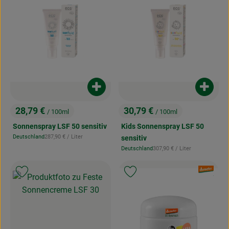
Produkt zum Warenkorb hinzufügen
Produk
28,79 €
30,79 €
/ 100ml
/ 100ml
, Preis:
, Preis:
Sonnenspray LSF 50 sensitiv
Kids Sonnenspray LSF 50
, Referenzpreis:
Deutschland
287,90 €
/ Liter
sensitiv
, Herkunft:
, Referenzpreis:
Deutschland
307,90 €
/ Liter
, Herkunft:
, Verband:
Produkt zu Favouriten hinzufügen
Produkt zu Favouriten hinzufügen
, Kontrollstell
.