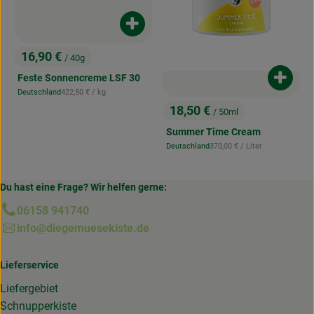
Produkt zum Warenkorb hinzufügen
16,90 €
/ 40g
, Preis:
Feste Sonnencreme LSF 30
Produk
, Referenzpreis:
Deutschland
422,50 €
/ kg
, Herkunft:
18,50 €
/ 50ml
, Preis:
Summer Time Cream
, Referenzpreis:
Deutschland
370,00 €
/ Liter
, Herkunft:
Du hast eine Frage? Wir helfen gerne:
06158 941740
info@diegemuesekiste.de
Lieferservice
Liefergebiet
Schnupperkiste