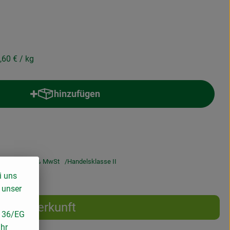
,60 €
/ kg
hinzufügen
Produkt zum Warenkorb hinzufügen
,60 €
/ kg
7% MwSt
Handelsklasse II
i uns
 unser
Herkunft
/136/EG
ihr