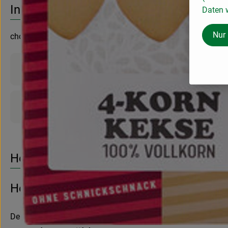
Info
Daten w
Nur
cholesterinfrei , eifrei , milchfrei
Produktinformationen
Produktdatenblatt
Herkunft
Hersteller: Werz Naturkornmühle GmbH
Deutschland