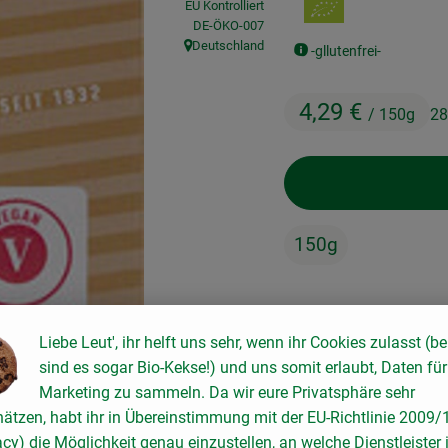
EU Kontrolliert
, Kontrollstelle:
DE-ÖKO-007
Deutschland
-gllutenfrei-
, Herkunft:
4,29 €
/ 150g
28
150g
#31505
4,29 €
/ 150g
28
Liebe Leut', ihr helft uns sehr, wenn ihr Cookies zulasst (be
sind es sogar Bio-Kekse!) und uns somit erlaubt, Daten für
Rezepte
Marketing zu sammeln. Da wir eure Privatsphäre sehr
hätzen, habt ihr in Übereinstimmung mit der EU-Richtlinie 2009
keine passenden Rezepte gefunden.
acy) die Möglichkeit genau einzustellen, an welche Dienstleister 