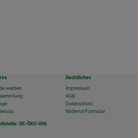
res
Rechtliches
de werben
Impressum
osammlung
AGB
tage
Datenschutz
genuss
Widerruf-Formular
ollstelle: DE-ÖKO-006
DE