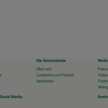
Die Gemüsekiste
Weite
Über uns
Freun
e
Landwirte und Partner
Vide
Apfelatlas
Feier
Wein
Social Media:
Kontr
 Link zu https://www.facebook.com/Gemuesekiste/?locale=de_
erner Link zu https://www.instagram.com/die_gemuesekiste/