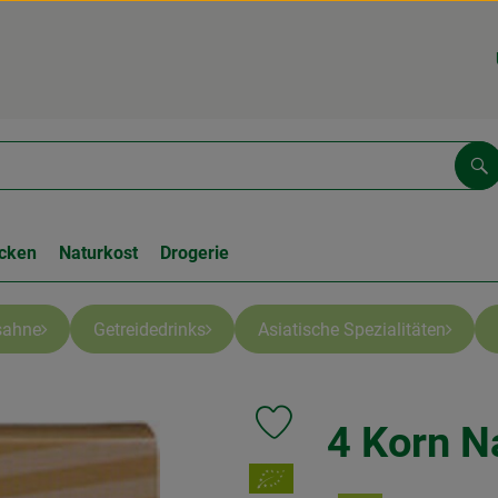
Su
cken
Naturkost
Drogerie
sahne
Getreidedrinks
Asiatische Spezialitäten
4 Korn N
Produkt zu Favouriten hinzufüge
, Verband: