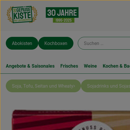
Abokisten
Kochboxen
Angebote & Saisonales
Frisches
Weine
Kochen & Ba
Soja, Tofu, Seitan und Wheaty
Sojadrinks und Soja