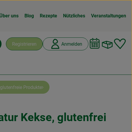
Über uns
Blog
Rezepte
Nützliches
Veranstaltungen
Warenk
L
Registrieren
Anmelden
chen
glutenfreie Produkte
atur Kekse, glutenfrei
n