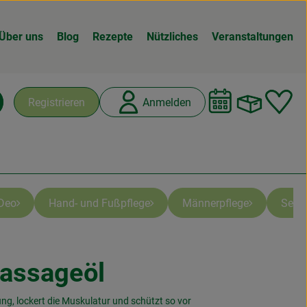
Über uns
Blog
Rezepte
Nützliches
Veranstaltungen
Warenk
L
Registrieren
Anmelden
chen
Deo
Hand- und Fußpflege
Männerpflege
Seife
assageöl
n
ng, lockert die Muskulatur und schützt so vor