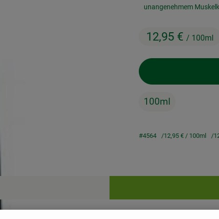
unangenehmem Muskelka
12,95 €
/ 100ml
100ml
#4564
12,95 €
/ 100ml
1
Rezepte
keine passenden Rezepte gefunden.