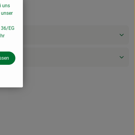
i uns
 unser
/136/EG
ihr
assen