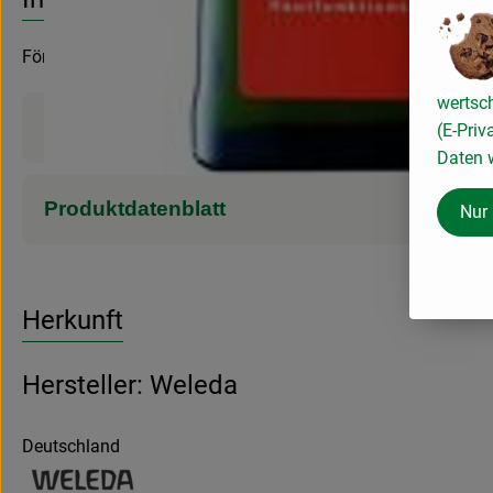
Fördert die Durchblutung, lockert die Muskulatur und schüt
wertsc
Produktinformationen
(E-Priv
Daten w
Produktdatenblatt
Nur
Herkunft
Hersteller: Weleda
Deutschland