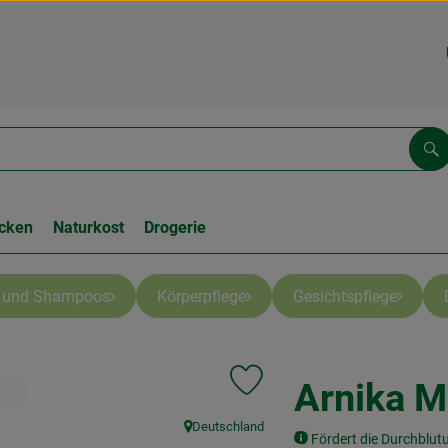
Su
cken
Naturkost
Drogerie
e und Shampoos
Körperpflege
Gesichtspflege
Arnika M
Produkt zu Favouriten hinzufüge
Deutschland
, Herkunft:
Fördert die Durchblutu