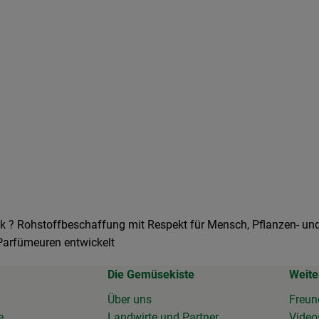
.
ik ? Rohstoffbeschaffung mit Respekt für Mensch, Pflanzen- und
Parfümeuren entwickelt
Die Gemüsekiste
Weite
Über uns
Freun
e
Landwirte und Partner
Vide