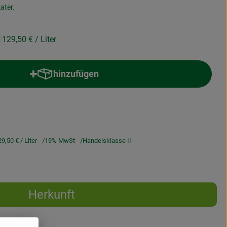
ter.
129,50 €
/ Liter
hinzufügen
Produkt zum Warenkorb hinzufügen
29,50 €
/ Liter
19% MwSt
Handelsklasse II
Herkunft