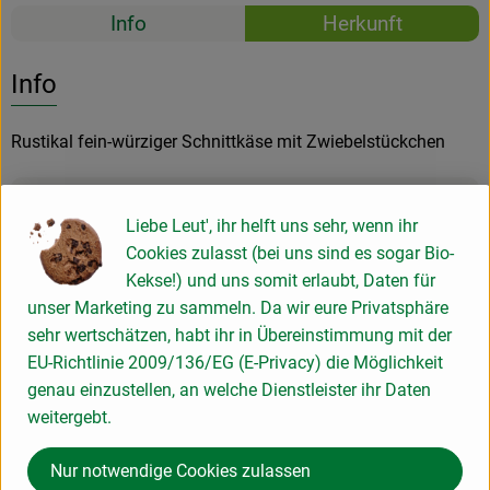
Rezepte
Info
Herkunft
Es wurden k
Entdecke passende Rezepte
Info
Rustikal fein-würziger Schnittkäse mit Zwiebelstückchen
Produktinformationen
Liebe Leut', ihr helft uns sehr, wenn ihr
Cookies zulasst (bei uns sind es sogar Bio-
Kekse!) und uns somit erlaubt, Daten für
unser Marketing zu sammeln. Da wir eure Privatsphäre
Verwendet oder empfohlen bei
sehr wertschätzen, habt ihr in Übereinstimmung mit der
EU-Richtlinie 2009/136/EG (E-Privacy) die Möglichkeit
genau einzustellen, an welche Dienstleister ihr Daten
Perfect Match: Zero S rot & Helle Freude
weitergebt.
Nur notwendige Cookies zulassen