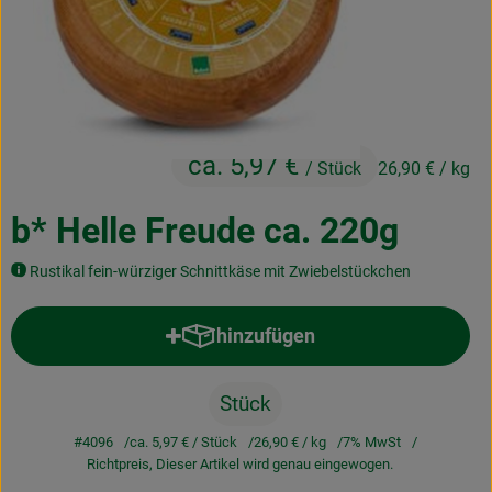
Kochen & Backen
Naturkost
Drogerie
ca. 5,97 €
/ Stück
26,90 €
/ kg
Über uns
b* Helle Freude ca. 220g
Blog
Rustikal fein-würziger Schnittkäse mit Zwiebelstückchen
Rezepte
hinzufügen
Nützliches
Produkt zum Warenkorb hinzufü
Veranstaltungen
Stück
#4096
ca. 5,97 €
/ Stück
26,90 €
/ kg
7% MwSt
Richtpreis,
Dieser Artikel wird genau eingewogen.