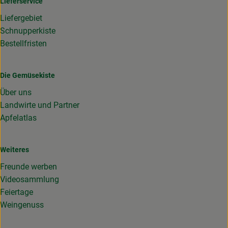
Lieferservice
Liefergebiet
Schnupperkiste
Bestellfristen
Die Gemüsekiste
Über uns
Landwirte und Partner
Apfelatlas
Weiteres
Freunde werben
Videosammlung
Feiertage
Weingenuss