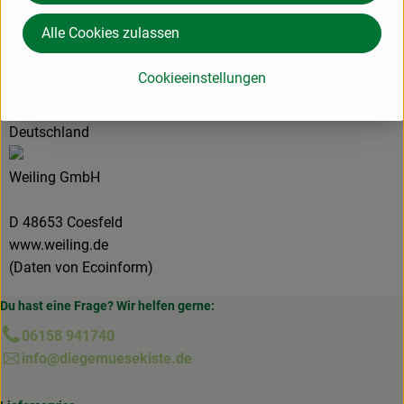
Alle Cookies zulassen
Herkunft
Cookieeinstellungen
Hersteller: bioladen
Deutschland
Weiling GmbH
D 48653 Coesfeld
www.weiling.de
(Daten von Ecoinform)
Du hast eine Frage? Wir helfen gerne:
06158 941740
info@diegemuesekiste.de