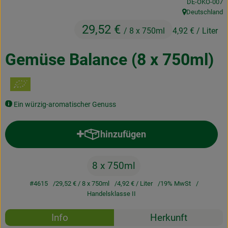
, Kontrollstelle
DE-ÖKO-007
Kochen & Backen
Deutschland
, Herkunft:
29,52 €
/ 8 x 750ml
4,92 €
/ Liter
Naturkost
Drogerie
Gemüse Balance (8 x 750ml)
Über uns
Ein würzig-aromatischer Genuss
Blog
hinzufügen
Rezepte
Produkt zum Warenkorb hinzufü
Nützliches
8 x 750ml
Veranstaltungen
#4615
29,52 €
/ 8 x 750ml
4,92 €
/ Liter
19% MwSt
Handelsklasse II
Rezepte
Info
Herkunft