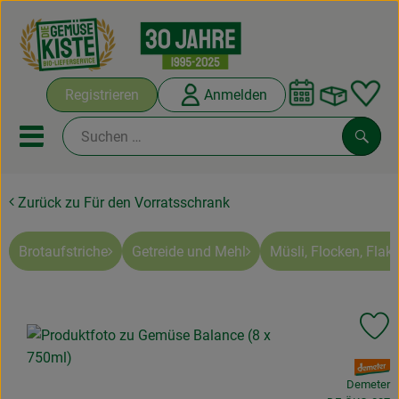
Warenko
Registrieren
Anmelden
Link
Mobiles Menu öffnen oder sc
Such
Zurück zu Für den Vorratsschrank
Abokisten
Kochboxen
Brotaufstriche
Getreide und Mehl
Müsli, Flocken, Fla
Angebote & Saisonales
Pr
Frisches
, Verband:
Weine
Demeter