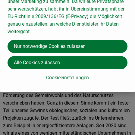
unser Marketing zu sammeln. Da wir eure Privatsphäre
sehr wertschätzen, habt ihr in Übereinstimmung mit der
Voelkel GmbH
EU-Richtlinie 2009/136/EG (E-Privacy) die Möglichkeit
genau einzustellen, an welche Dienstleister ihr Daten
D 29478 Höhbeck
weitergebt.
In unserer familiengeführten Naturkostsafterei im Norden
Deutschlands machen wir Saft so, dass alle etwas davon
Nur notwendige Cookies zulassen
haben: Unsere Kund*innen, Mitarbeiter*innen,
Anbaupartner*innen und besonders die Natur – und das seit
Alle Cookies zulassen
mehr als 85 Jahren. Wie wir das machen? Mit 100 % Bio und
Demeter und einem fairen Miteinander. Unser Unternehmen
Cookieeinstellungen
ist nicht im Besitz einiger Weniger, sondern gehört zwei
gemeinnützigen Stiftungen, die sich voll und ganz der
Förderung des Gemeinwohls und des Naturschutzes
verschrieben haben. Ganz in diesem Sinne kommt ein fester
Teil unseres Gewinns ökologischen, sozialen und kulturellen
Projekten zugute. Der Rest fließt zurück ins Unternehmen,
zum Beispiel in energieeffizientere Anlagen. Seit 2020 sind
wir als eines von wenigen mittelständischen Unternehmen in