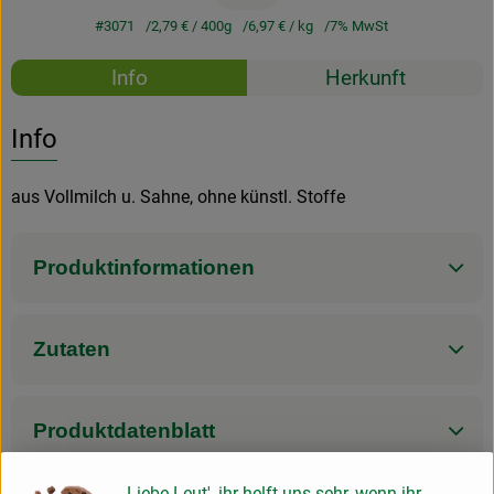
#3071
2,79 €
/ 400g
6,97 €
/ kg
7% MwSt
Rezepte
Info
Herkunft
Es wurden k
Entdecke passende Rezepte
Info
aus Vollmilch u. Sahne, ohne künstl. Stoffe
Produktinformationen
Zutaten
Produktdatenblatt
Liebe Leut', ihr helft uns sehr, wenn ihr