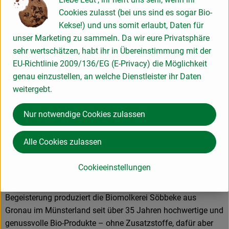
Cookies zulasst (bei uns sind es sogar Bio-
Herkunft
Kekse!) und uns somit erlaubt, Daten für
unser Marketing zu sammeln. Da wir eure Privatsphäre
Hersteller: Sobo
sehr wertschätzen, habt ihr in Übereinstimmung mit der
EU-Richtlinie 2009/136/EG (E-Privacy) die Möglichkeit
Deutschland
genau einzustellen, an welche Dienstleister ihr Daten
weitergebt.
Nur notwendige Cookies zulassen
Molkerei Söbbeke GmbH
Alle Cookies zulassen
D 48599 Gronau-Epe
Söbbeke: Bio-Genuss aus dem Münsterland
Cookieeinstellungen
Seit der Gründung der Biomolkerei Söbbeke 1988 durch Paul
Söbbeke heißt es: Bio aus Leidenschaft. Mit Herzblut und
Begeisterung produziert die Biomolkerei Söbbeke aus
Gronau im Münsterland seit über 35 Jahren hochwertige und
genussvolle Bio-Produkte – ohne Zusatzstoffe, dafür aber