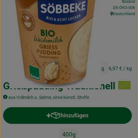
Bioland
Kochen & Backen
, Kontrollstelle
DE-ÖKO-006
Deutschland
, Herkunft:
Naturkost
Drogerie
Über uns
2,79 €
/ 400g
6,97 €
/ kg
Blog
Rezepte
Grießpudding Traditionell
Nützliches
aus Vollmilch u. Sahne, ohne künstl. Stoffe
Veranstaltungen
hinzufügen
Produkt zum Warenkorb hinzufü
400g