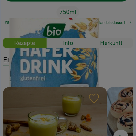
750ml
#5530
2,39 €
/ 750ml
3,19 €
/ Liter
19% MwSt
Handelsklasse II
Mehrweg
Rezepte
Info
Herkunft
Entdecke passende Rezepte
Rezept zu Favour