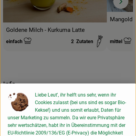
Mangolds
Goldene Milch - Kurkuma Latte
einfach
2
Zutaten
mittel
Schwierigkeit:
Schwierigke
Info
Liebe Leut', ihr helft uns sehr, wenn ihr
Glutenfrei und vegan
Cookies zulasst (bei uns sind es sogar Bio-
Kekse!) und uns somit erlaubt, Daten für
unser Marketing zu sammeln. Da wir eure Privatsphäre
Produktinformationen
sehr wertschätzen, habt ihr in Übereinstimmung mit der
EU-Richtlinie 2009/136/EG (E-Privacy) die Möglichkeit