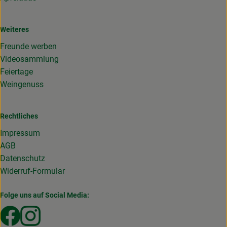
Weiteres
Freunde werben
Videosammlung
Feiertage
Weingenuss
Rechtliches
Impressum
AGB
Datenschutz
Widerruf-Formular
Folge uns auf Social Media:
Externer Link zu https://www.facebook.com/Gemuesekist
Externer Link zu https://www.instagram.com/die_g