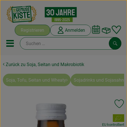
Warenko
Registrieren
Anmelden
Link
Mobiles Menu öffnen oder sc
Such
Zurück zu Soja, Seitan und Makrobiotik
Abokisten
Kochboxen
Soja, Tofu, Seitan und Wheaty
Sojadrinks und Sojasahne
Angebote & Saisonales
Pr
Frisches
, Verband:
Weine
EU kontrolliert