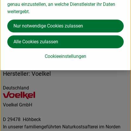
genau einzustellen, an welche Dienstleister ihr Daten
Zutaten
weitergebt.
Nur notwendige Cookies zulassen
Produktdatenblatt
Alle Cookies zulassen
Herkunft
Cookieeinstellungen
Hersteller: Voelkel
Deutschland
Voelkel GmbH
D 29478 Höhbeck
In unserer familiengeführten Naturkostsafterei im Norden