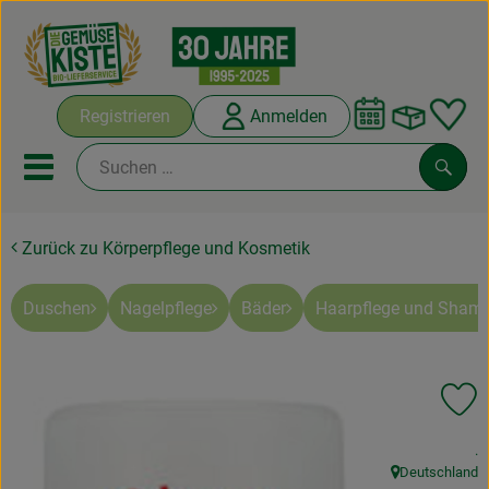
Warenko
Registrieren
Anmelden
Link
Mobiles Menu öffnen oder sc
Such
Zurück zu Körperpflege und Kosmetik
Abokisten
Kochboxen
Duschen
Nagelpflege
Bäder
Haarpflege und Sham
Angebote & Saisonales
Pr
Frisches
, 
.
Weine
Deutschland
, Herkunft: