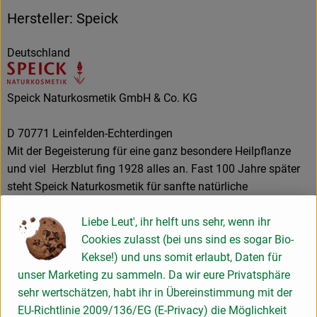
Hersteller: Speick
Deutschland
Speick Naturkosmetik GmbH & Co. KG
D 70771 Leinfelden-Echterdingen
Mit der Begeisterung für eine ganz besondere Heilpflanze
und viel Herzblut fing 1928 alles an. Fast 100 Jahre später
steht Speick Naturkosmetik für sanfte natürliche
Körperpflege-Produkte, in denen nach wie vor - und weltweit
Liebe Leut', ihr helft uns sehr, wenn ihr
exklusiv - der unnachahmliche Extrakt der hochalpinen
Cookies zulasst (bei uns sind es sogar Bio-
Speick-Pflanze seine einzigartige Wirkung entfaltet.
Kekse!) und uns somit erlaubt, Daten für
unser Marketing zu sammeln. Da wir eure Privatsphäre
SPEICK Naturkosmetik
sehr wertschätzen, habt ihr in Übereinstimmung mit der
Die Inhaltsstoffe der jahrhundertealten Heilpflanze Speick
EU-Richtlinie 2009/136/EG (E-Privacy) die Möglichkeit
für den Menschen nutzbar zu machen trieb unseren