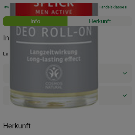
#4808
6,99 €
/ 50ml
139,80 €
/ Liter
19% MwSt
Handelsklasse II
Rezepte
Info
Herkunft
Es wurden k
Entdecke passende Rezepte
Info
Lang anhaltende, aktivierende Frische
Produktinformationen
Produktdatenblatt
Herkunft