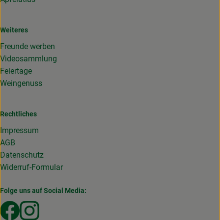
Weiteres
Freunde werben
Videosammlung
Feiertage
Weingenuss
Rechtliches
Impressum
AGB
Datenschutz
Widerruf-Formular
Folge uns auf Social Media:
Externer Link zu https://www.facebook.com/Gemuesekist
Externer Link zu https://www.instagram.com/die_g