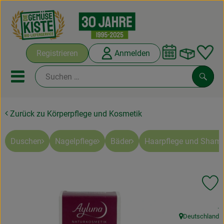
Warenko
Registrieren
Anmelden
Link
Mobiles Menu öffnen oder sc
Such
Zurück zu Körperpflege und Kosmetik
Abokisten
Kochboxen
Duschen
Nagelpflege
Bäder
Haarpflege und Sham
Angebote & Saisonales
Pr
Frisches
, 
.
Weine
Deutschland
, Herkunft: