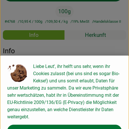
100g
#4768
10,95 €
/ 100g
109,50 €
/ kg
19% MwSt
Handelsklasse II
Rezepte
Info
Herkunft
Es wurden k
Entdecke passende Rezepte
Info
beauty by balance
Liebe Leut', ihr helft uns sehr, wenn ihr
Cookies zulasst (bei uns sind es sogar Bio-
Kekse!) und uns somit erlaubt, Daten für
Produktinformationen
unser Marketing zu sammeln. Da wir eure Privatsphäre
sehr wertschätzen, habt ihr in Übereinstimmung mit der
EU-Richtlinie 2009/136/EG (E-Privacy) die Möglichkeit
Produktdatenblatt
genau einzustellen, an welche Dienstleister ihr Daten
weitergebt.