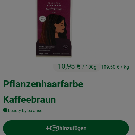
Kochen & Backen
Naturkost
Drogerie
Über uns
10,95 €
/ 100g
109,50 €
/ kg
Blog
Rezepte
Pflanzenhaarfarbe
Nützliches
Kaffeebraun
Veranstaltungen
beauty by balance
hinzufügen
Produkt zum Warenkorb hinzufü