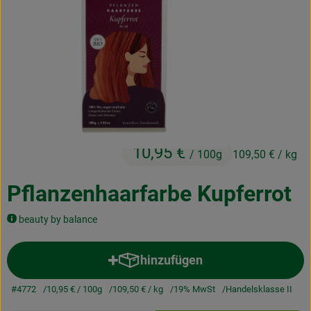
Kochen & Backen
Naturkost
Drogerie
Über uns
10,95 €
/ 100g
109,50 €
/ kg
Blog
Rezepte
Pflanzenhaarfarbe Kupferrot
Nützliches
beauty by balance
Veranstaltungen
hinzufügen
Produkt zum Warenkorb hinzuf
#4772
10,95 €
/ 100g
109,50 €
/ kg
19% MwSt
Handelsklasse II