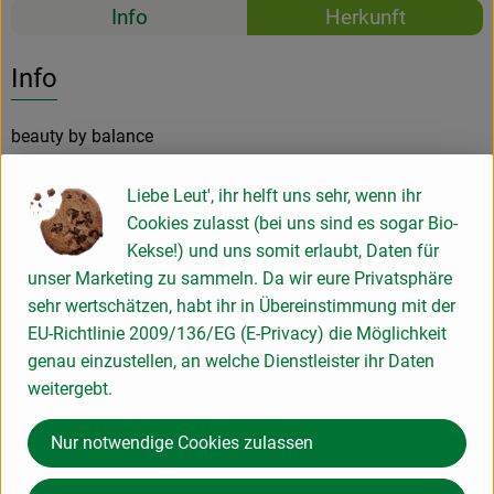
Rezepte
Info
Herkunft
Es wurden k
Entdecke passende Rezepte
Info
beauty by balance
Liebe Leut', ihr helft uns sehr, wenn ihr
Produktinformationen
Cookies zulasst (bei uns sind es sogar Bio-
Kekse!) und uns somit erlaubt, Daten für
unser Marketing zu sammeln. Da wir eure Privatsphäre
Produktdatenblatt
sehr wertschätzen, habt ihr in Übereinstimmung mit der
EU-Richtlinie 2009/136/EG (E-Privacy) die Möglichkeit
genau einzustellen, an welche Dienstleister ihr Daten
weitergebt.
Herkunft
Nur notwendige Cookies zulassen
Hersteller: Ayluna Naturkosmetik GmbH