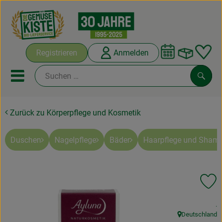
Warenko
Registrieren
Anmelden
Link
Mobiles Menu öffnen oder sc
Such
Zurück zu Körperpflege und Kosmetik
Abokisten
Kochboxen
Duschen
Nagelpflege
Bäder
Haarpflege und Sham
Angebote & Saisonales
Pr
Frisches
, 
.
Weine
Deutschland
, Herkunft: