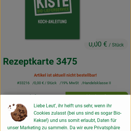
Kochen & Backen
Naturkost
Drogerie
0,00 €
/ Stück
Über uns
Rezeptkarte 3475
Blog
Artikel ist aktuell nicht bestellbar!
Rezepte
#33216
0,00 €
/ Stück
19% MwSt
Handelsklasse II
Nützliches
Rezepte
Info
Herkunft
Veranstaltungen
Es wurden k
Entdecke passende Rezepte
Liebe Leut', ihr helft uns sehr, wenn ihr
Info
Cookies zulasst (bei uns sind es sogar Bio-
Kekse!) und uns somit erlaubt, Daten für
unser Marketing zu sammeln. Da wir eure Privatsphäre