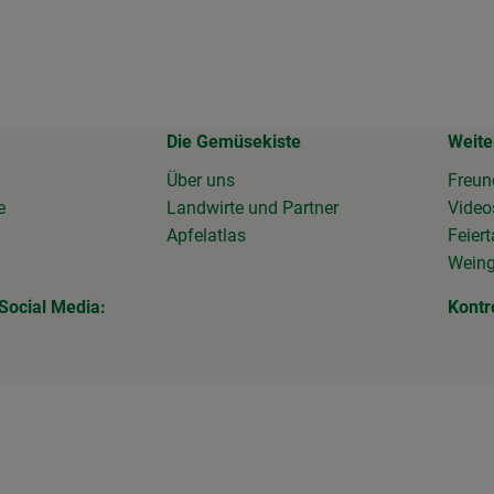
Die Gemüsekiste
Weite
Über uns
Freun
e
Landwirte und Partner
Vide
Apfelatlas
Feier
Wein
Social Media:
Kontr
 Link zu https://www.facebook.com/Gemuesekiste/?locale=de_
erner Link zu https://www.instagram.com/die_gemuesekiste/