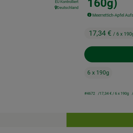
160g)
EU Kontrolliert
Deutschland
, Herkunft:
Meerrettich-Apfel Auf
17,34 €
/ 6 x 190
6 x 190g
#4672
17,34 €
/ 6 x 190g
Rezepte
keine passenden Rezepte gefunden.