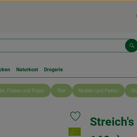
Su
cken
Naturkost
Drogerie
ken, Flakes und Pops
Öle
Nudeln und Pesto
Gl
Streich's
Produkt zu Favouriten hinzufüge
, Verband: