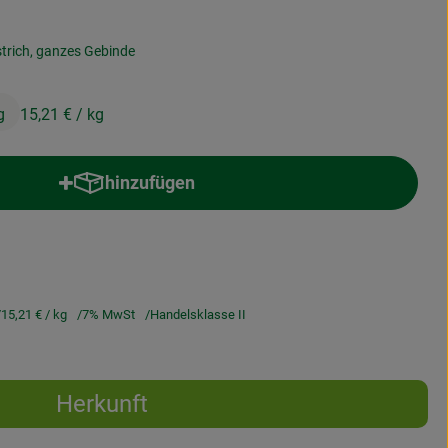
strich, ganzes Gebinde
g
15,21 €
/ kg
hinzufügen
Produkt zum Warenkorb hinzufügen
15,21 €
/ kg
7% MwSt
Handelsklasse II
Herkunft