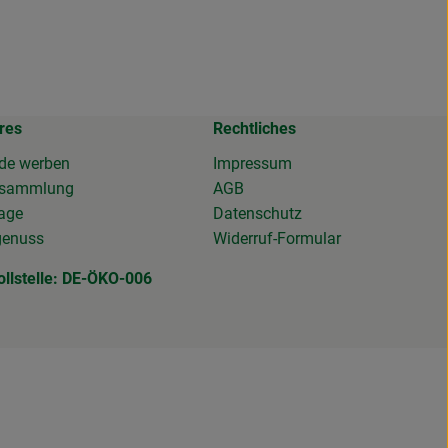
res
Rechtliches
de werben
Impressum
osammlung
AGB
tage
Datenschutz
genuss
Widerruf-Formular
ollstelle: DE-ÖKO-006
DE