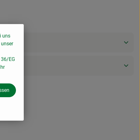
i uns
 unser
/136/EG
ihr
assen