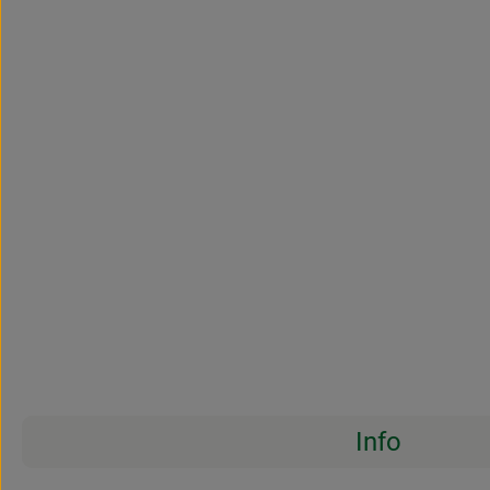
Info
Es wurden 
Entdecke passende Rezepte