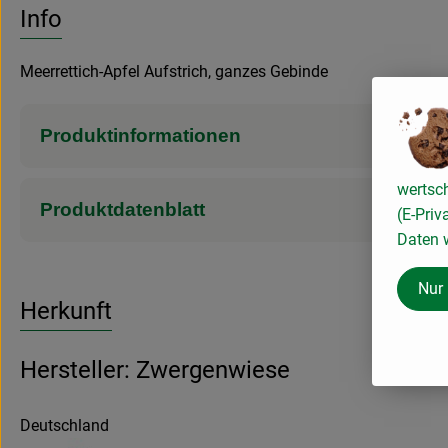
Info
Meerrettich-Apfel Aufstrich, ganzes Gebinde
Produktinformationen
wertsc
Produktdatenblatt
(E-Priv
Daten w
Nur
Herkunft
Hersteller: Zwergenwiese
Deutschland