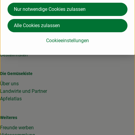
06158 941740
Nur notwendige Cookies zulassen
info@diegemuesekiste.de
Alle Cookies zulassen
Lieferservice
Liefergebiet
Cookieeinstellungen
Schnupperkiste
Bestellfristen
Die Gemüsekiste
Über uns
Landwirte und Partner
Apfelatlas
Weiteres
Freunde werben