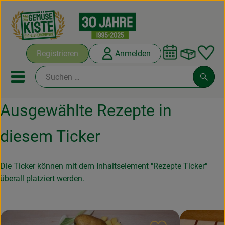
Warenko
Registrieren
Anmelden
Link
Mobiles Menu öffnen oder sc
Such
Ausgewählte Rezepte in
Abokisten
diesem Ticker
Kochboxen
Die Ticker können mit dem Inhaltselement "Rezepte Ticker"
Angebote & Saisonales
überall platziert werden.
Frisches
Weine