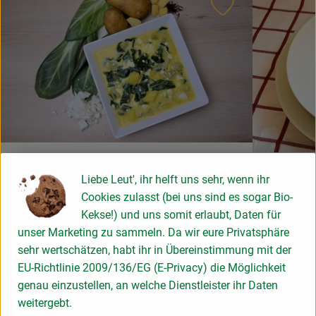
Rezept zu Favou
Kochen & Backen
Naturkost
Drogerie
Über uns
Blog
Ecuadorianische Mangoldsuppe
Sprossen
Liebe Leut', ihr helft uns sehr, wenn ihr
Rezepte
Cookies zulasst (bei uns sind es sogar Bio-
Kekse!) und uns somit erlaubt, Daten für
Nützliches
unser Marketing zu sammeln. Da wir eure Privatsphäre
einfach
2
Zutaten
Schwierigkeit:
Schwierigk
sehr wertschätzen, habt ihr in Übereinstimmung mit der
Veranstaltungen
EU-Richtlinie 2009/136/EG (E-Privacy) die Möglichkeit
genau einzustellen, an welche Dienstleister ihr Daten
weitergebt.
Du hast eine Frage? Wir helfen gerne: