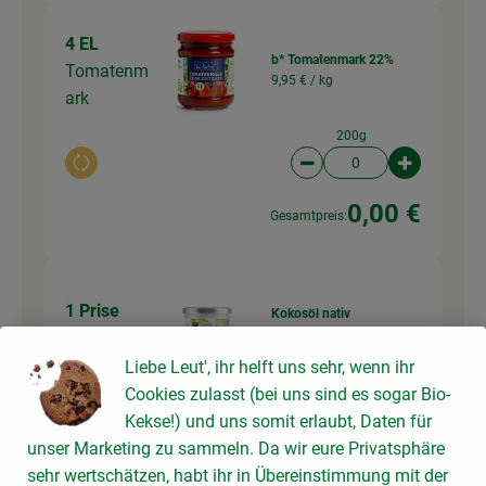
4 EL
b* Tomatenmark 22%
Tomatenm
9,95 € /
kg
ark
200g
Auswahl ändern
Artikelanzahl verringer
Artikelanz
0,00 €
Gesamtpreis:
1 Prise
Kokosöl nativ
24,95 € /
Liter
Kokosöl
Liebe Leut', ihr helft uns sehr, wenn ihr
200ml
Cookies zulasst (bei uns sind es sogar Bio-
Kekse!) und uns somit erlaubt, Daten für
Auswahl ändern
Artikelanzahl verringer
Artikelanz
unser Marketing zu sammeln. Da wir eure Privatsphäre
0,00 €
Gesamtpreis:
sehr wertschätzen, habt ihr in Übereinstimmung mit der