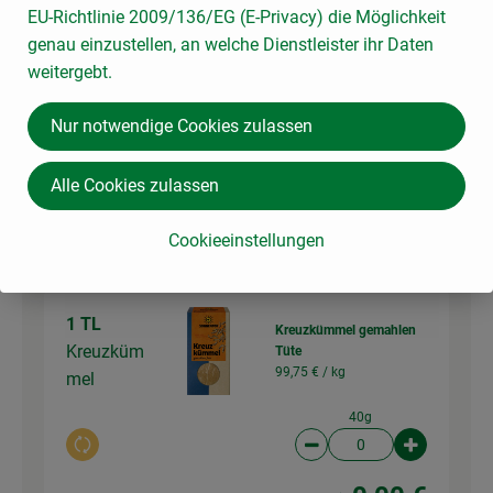
EU-Richtlinie 2009/136/EG (E-Privacy) die Möglichkeit
genau einzustellen, an welche Dienstleister ihr Daten
2 TL
weitergebt.
Currypulver -indisch-
Currypulve
69,80 € /
kg
r
Nur notwendige Cookies zulassen
50g
Alle Cookies zulassen
Auswahl ändern
Artikelanzahl verringer
Artikelanz
0,00 €
Cookieeinstellungen
Gesamtpreis:
1 TL
Kreuzkümmel gemahlen
Kreuzküm
Tüte
99,75 € /
kg
mel
40g
Auswahl ändern
Artikelanzahl verringer
Artikelanz