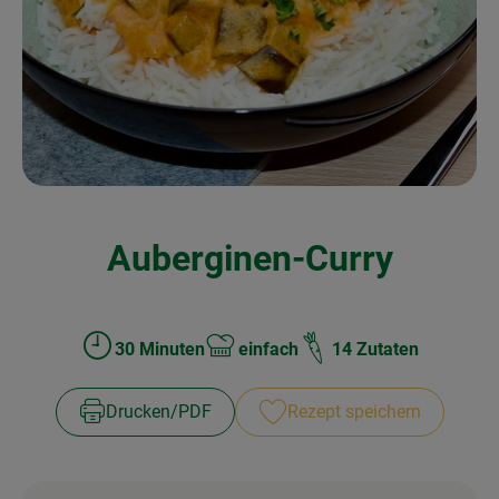
Kochen & Backen
Naturkost
Drogerie
Über uns
Auberginen-Curry
Blog
Rezepte
Nützliches
30 Minuten
einfach
14 Zutaten
Zubreitungszeit:
Schwierigkeit:
Veranstaltungen
Drucken​/​PDF
Rezept speichern