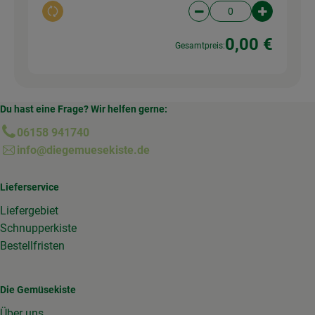
Auswahl ändern
Artikelanzahl verringer
Artikelanz
0,00 €
Gesamtpreis:
Du hast eine Frage? Wir helfen gerne:
06158 941740
info@diegemuesekiste.de
Lieferservice
Liefergebiet
Schnupperkiste
Bestellfristen
Die Gemüsekiste
Über uns