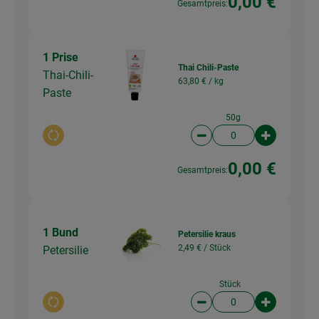
0,00 €
Gesamtpreis:
1 Prise
Thai Chili-Paste
Thai-Chili-
63,80 € /
kg
Paste
50g
Auswahl ändern
Artikelanzahl verringer
Artikelanz
0,00 €
Gesamtpreis:
1 Bund
Petersilie kraus
2,49 € /
Stück
Petersilie
Stück
Auswahl ändern
Artikelanzahl verringer
Artikelanz