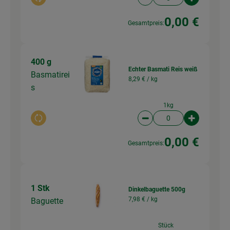
Auswahl ändern
Artikelanzahl verringer
Artikelanz
0,00 €
Gesamtpreis:
400 g
Echter Basmati Reis weiß
Basmatirei
8,29 € /
kg
s
1kg
Auswahl ändern
Artikelanzahl verringer
Artikelanz
0,00 €
Gesamtpreis:
1 Stk
Dinkelbaguette 500g
7,98 € /
kg
Baguette
Stück