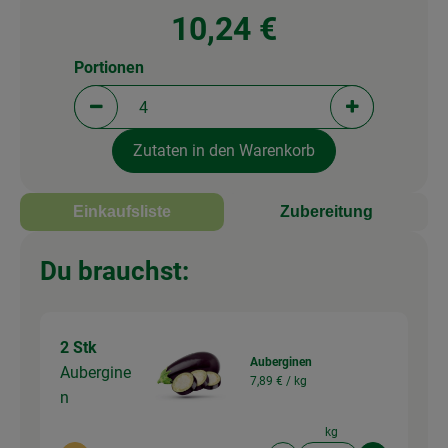
10,24 €
Portionen
Portionen verringern (aktuell 4 Portionen ausgewä
Portionen erh
Zutaten in den Warenkorb
Einkaufsliste
Zubereitung
Du brauchst:
2 Stk
Auberginen
Aubergine
7,89 € /
kg
n
kg