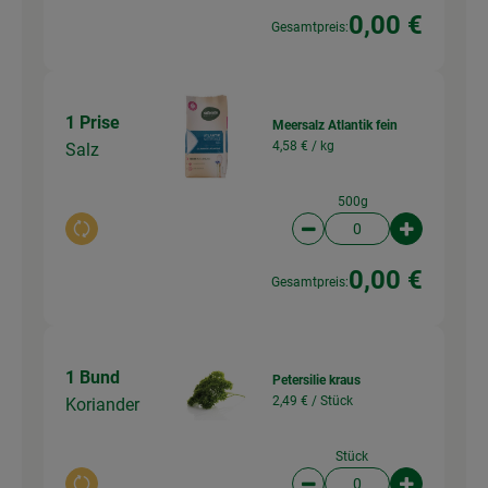
0,00 €
Gesamtpreis:
1 Prise
Meersalz Atlantik fein
4,58 € /
kg
Salz
500g
Auswahl ändern
Artikelanzahl verringer
Artikelanz
0,00 €
Gesamtpreis:
1 Bund
Petersilie kraus
2,49 € /
Stück
Koriander
Stück