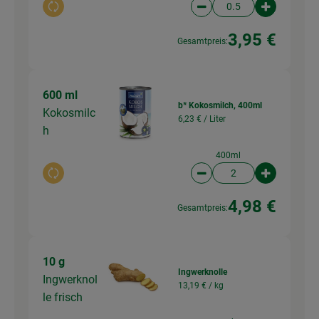
Auswahl ändern
Artikelanzahl verringer
Artikelanz
3,95 €
Gesamtpreis:
600 ml
b* Kokosmilch, 400ml
Kokosmilc
6,23 € /
Liter
h
400ml
Auswahl ändern
Artikelanzahl verringer
Artikelanz
4,98 €
Gesamtpreis:
10 g
Ingwerknolle
Ingwerknol
13,19 € /
kg
le frisch