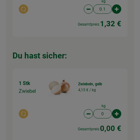
kg
Auswahl ändern
Artikelanzahl verringer
Artikelanz
1,32 €
Gesamtpreis:
Du hast sicher:
1 Stk
Zwiebeln, gelb
4,15 € /
kg
Zwiebel
kg
Auswahl ändern
Artikelanzahl verringer
Artikelanz
0,00 €
Gesamtpreis: