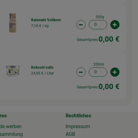
500g
Reismehl Vollkorn
7,18 € /
kg
wahl ändern
Artikelanzahl verringern (
Artikelanz
0,00 €
Gesamtpreis:
200ml
Kokosöl nativ
24,95 € /
Liter
wahl ändern
Artikelanzahl verringern 
Artikelanz
0,00 €
Gesamtpreis:
res
Rechtliches
de werben
Impressum
osammlung
AGB