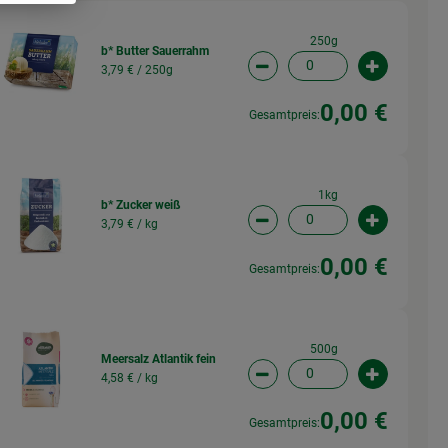
250g
b* Butter Sauerrahm
3,79 € /
250g
wahl ändern
Artikelanzahl verringern (
Artikelanz
0,00 €
Gesamtpreis:
1kg
b* Zucker weiß
3,79 € /
kg
wahl ändern
Artikelanzahl verringern (
Artikelanz
0,00 €
Gesamtpreis:
500g
Meersalz Atlantik fein
4,58 € /
kg
wahl ändern
Artikelanzahl verringern (
Artikelanz
0,00 €
Gesamtpreis: