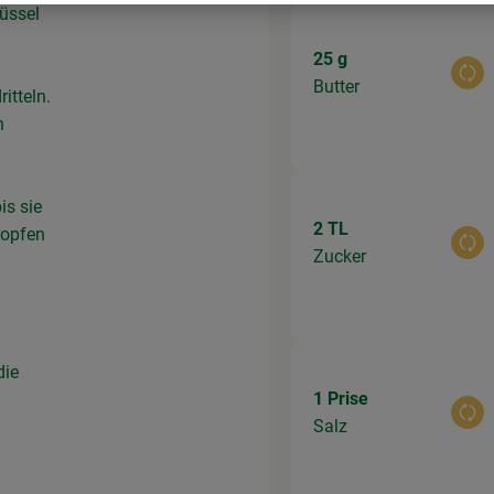
üssel
25 g
Aus
Butter
itteln.
n
is sie
2 TL
ropfen
Aus
Zucker
die
1 Prise
Aus
Salz