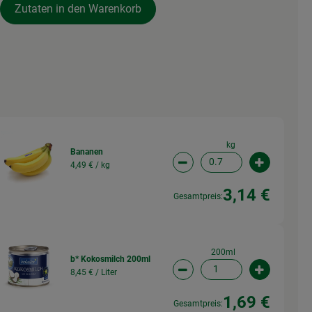
Zutaten in den Warenkorb
kg
Bananen
4,49 € /
kg
wahl ändern
Artikelanzahl verringern (
Artikelanz
3,14 €
Gesamtpreis:
200ml
b* Kokosmilch 200ml
8,45 € /
Liter
wahl ändern
Artikelanzahl verringern 
Artikelanz
1,69 €
Gesamtpreis: