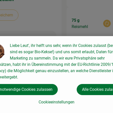
eichern
75 g
Aus
Reismehl
Liebe Leut', ihr helft uns sehr, wenn ihr Cookies zulasst (be
sind es sogar Bio-Kekse!) und uns somit erlaubt, Daten für
Marketing zu sammeln. Da wir eure Privatsphäre sehr
450 ml
Aus
hätzen, habt ihr in Übereinstimmung mit der EU-Richtlinie 2009
Sonnenblumenöl
acy) die Möglichkeit genau einzustellen, an welche Dienstleister 
eitergebt.
en, bis
 notwendige Cookies zulassen
Alle Cookies zul
Du hast siche
Cookieeinstellungen
iner