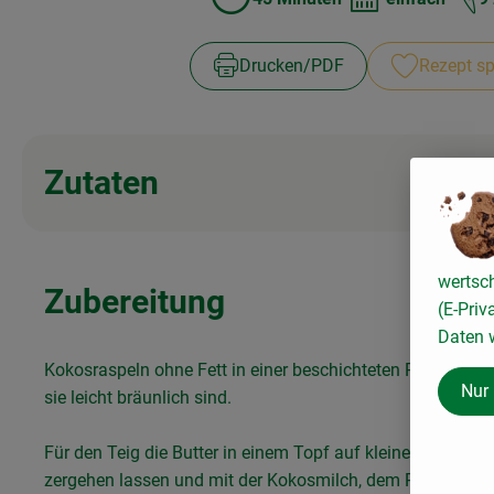
Zubreitungszeit:
Schwierigkeit:
Drucken​/​PDF
Rezept sp
Zutaten
wertsc
Zubereitung
(E-Priv
Daten w
Kokosraspeln ohne Fett in einer beschichteten Pfanne röst
Nur
sie leicht bräunlich sind.
Für den Teig die Butter in einem Topf auf kleiner Flamme
zergehen lassen und mit der Kokosmilch, dem Reismehl, e