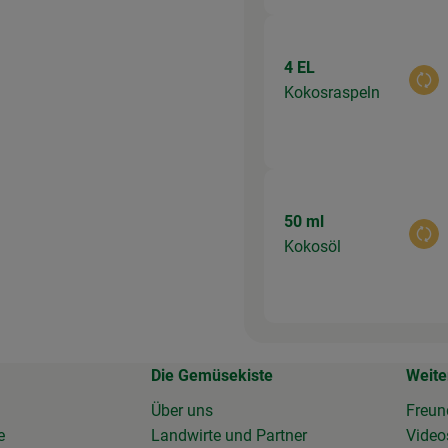
4 EL
Aus
Kokosraspeln
50 ml
Aus
Kokosöl
Die Gemüsekiste
Weite
Über uns
Freun
e
Landwirte und Partner
Vide