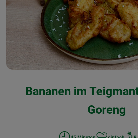
Bananen im Teigmant
Goreng
45 Minuten
einfach
9