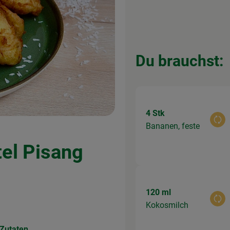
Du brauchst:
4 Stk
Aus
Bananen, feste
el Pisang
120 ml
Aus
Kokosmilch
 Zutaten