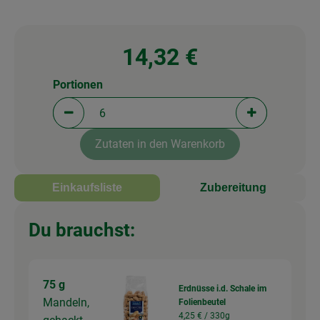
14,32 €
Portionen
Portionen verringern (aktuell 6 Portionen ausgewä
Portionen erh
Zutaten in den Warenkorb
Einkaufsliste
Zubereitung
Du brauchst:
75 g
Erdnüsse i.d. Schale im
Mandeln,
Folienbeutel
4,25 € /
330g