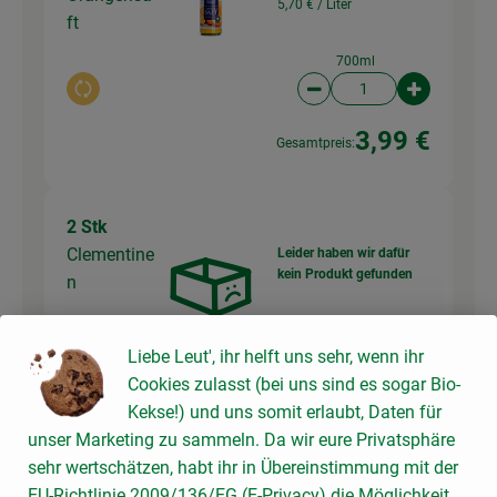
5,70 € /
Liter
ft
700ml
Auswahl ändern
Artikelanzahl verringer
Artikelanz
3,99 €
Gesamtpreis:
2 Stk
Clementine
Leider haben wir dafür
kein Produkt gefunden
n
Auswahl ändern
Liebe Leut', ihr helft uns sehr, wenn ihr
Cookies zulasst (bei uns sind es sogar Bio-
Kekse!) und uns somit erlaubt, Daten für
250 g
unser Marketing zu sammeln. Da wir eure Privatsphäre
Mascarpone
Mascarpo
sehr wertschätzen, habt ihr in Übereinstimmung mit der
15,56 € /
kg
ne
EU-Richtlinie 2009/136/EG (E-Privacy) die Möglichkeit