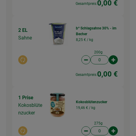
0,00 €
Gesamtpreis:
b* Schlagsahne 30% - im
2 EL
Becher
Sahne
8,25 € /
kg
200g
Auswahl ändern
Artikelanzahl verringer
Artikelanz
0,00 €
Gesamtpreis:
1 Prise
Kokosblütenzucker
Kokosblüte
19,46 € /
kg
nzucker
275g
Auswahl ändern
Artikelanzahl verringer
Artikelanz