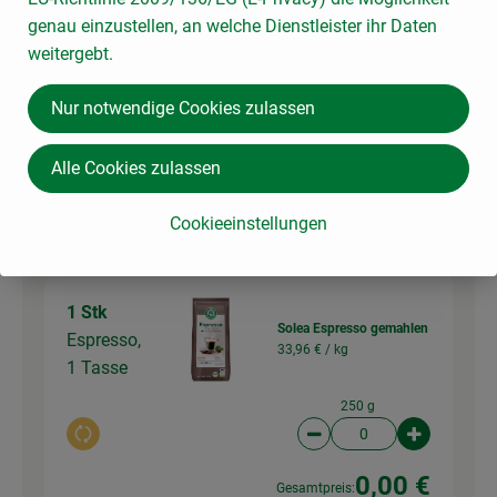
genau einzustellen, an welche Dienstleister ihr Daten
250g
weitergebt.
Auswahl ändern
Artikelanzahl verringer
Artikelanz
Nur notwendige Cookies zulassen
3,89 €
Gesamtpreis:
Alle Cookies zulassen
Du hast sicher:
Cookieeinstellungen
1 Stk
Solea Espresso gemahlen
Espresso,
33,96 € /
kg
1 Tasse
250 g
Auswahl ändern
Artikelanzahl verringer
Artikelanz
0,00 €
Gesamtpreis: