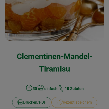
Kochen & Backen
Naturkost
Drogerie
Über uns
Clementinen-Mandel-
Blog
Rezepte
Tiramisu
Nützliches
Veranstaltungen
30
einfach
10 Zutaten
Zubreitungszeit:
Schwierigkeit:
Drucken​/​PDF
Rezept speichern