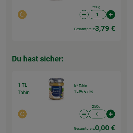
250g
Auswahl ändern
Artikelanzahl verringer
Artikelanz
3,79 €
Gesamtpreis:
Du hast sicher:
1 TL
b* Tahin
15,96 € /
kg
Tahin
250g
Auswahl ändern
Artikelanzahl verringer
Artikelanz
0,00 €
Gesamtpreis: