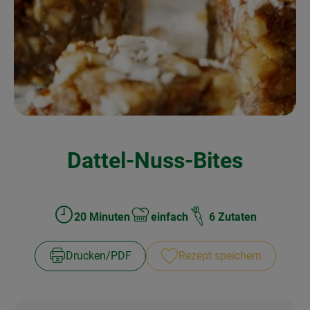
Kochen & Backen
Naturkost
Drogerie
Über uns
Dattel-Nuss-Bites
Blog
Rezepte
Nützliches
20 Minuten
einfach
6 Zutaten
Zubreitungszeit:
Schwierigkeit:
Veranstaltungen
Drucken​/​PDF
Rezept speichern