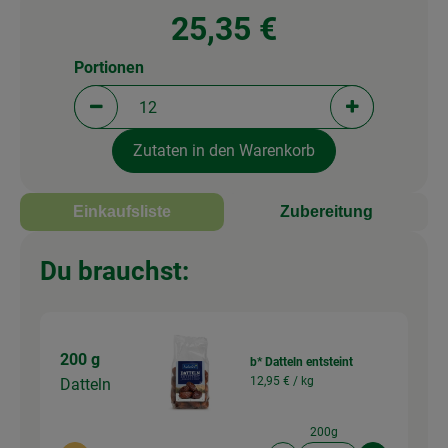
25,35 €
Portionen
Portionen verringern (aktuell 12 Portionen ausgew
Portionen erh
Zutaten in den Warenkorb
Einkaufsliste
Zubereitung
Du brauchst:
200 g
b* Datteln entsteint
12,95 € /
kg
Datteln
200g