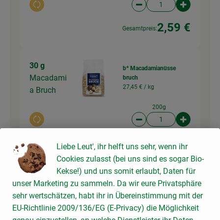
Auswahl ändern
Artikelanzahl verringer
Artikelanz
2,59 €
Gesamtpreis:
30 g
b* Macadamianüsse
Macadami
bruch
27,45 € /
kg
a Bruch
200g
Auswahl ändern
Artikelanzahl verringer
Artikelanz
5,49 €
Gesamtpreis:
Liebe Leut', ihr helft uns sehr, wenn ihr
Cookies zulasst (bei uns sind es sogar Bio-
Kekse!) und uns somit erlaubt, Daten für
30 g
unser Marketing zu sammeln. Da wir eure Privatsphäre
b* Paranusskerne Bruch
Paranuss
sehr wertschätzen, habt ihr in Übereinstimmung mit der
29,95 € /
kg
Bruch
EU-Richtlinie 2009/136/EG (E-Privacy) die Möglichkeit