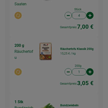
Saaten
Stück
Auswahl ändern
Artikelanzahl verringer
Artikelanz
7,00 €
Gesamtpreis:
200 g
Räuchertofu Klassik 200g
Räuchertof
15,25 € /
kg
u
200g
Auswahl ändern
Artikelanzahl verringer
Artikelanz
3,05 €
Gesamtpreis:
1 Stk
Bundzwiebeln
Bundzwieb