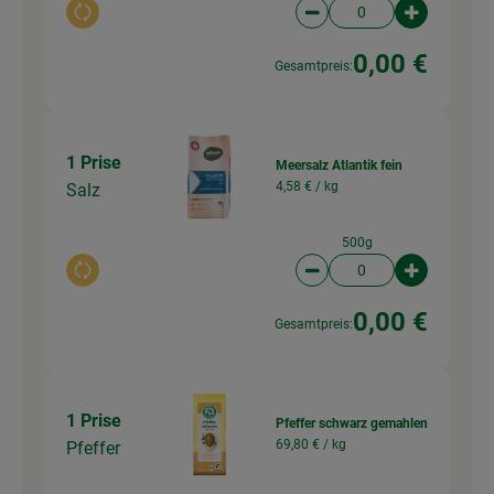
Auswahl ändern
Artikelanzahl verringer
Artikelanz
0,00 €
Gesamtpreis:
1 Prise
Meersalz Atlantik fein
4,58 € /
kg
Salz
500g
Auswahl ändern
Artikelanzahl verringer
Artikelanz
0,00 €
Gesamtpreis:
1 Prise
Pfeffer schwarz gemahlen
69,80 € /
kg
Pfeffer