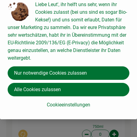
140 g
Liebe Leut', ihr helft uns sehr, wenn ihr
formaggi
Reibekäse
Cookies zulasst (bei uns sind es sogar Bio-
23,21 € /
kg
Kekse!) und uns somit erlaubt, Daten für
140 g
unser Marketing zu sammeln. Da wir eure Privatsphäre
Auswahl ändern
Artikelanzahl verringer
Artikelanz
sehr wertschätzen, habt ihr in Übereinstimmung mit der
EU-Richtlinie 2009/136/EG (E-Privacy) die Möglichkeit
3,25 €
Gesamtpreis:
genau einzustellen, an welche Dienstleister ihr Daten
weitergebt.
Nur notwendige Cookies zulassen
Du hast sicher:
Alle Cookies zulassen
1 Stk
Crémant de Bourgogne
Cookieeinstellungen
Federweiß
brut
30,60 € /
Liter
er
750ml
Auswahl ändern
Artikelanzahl verringer
Artikelanz