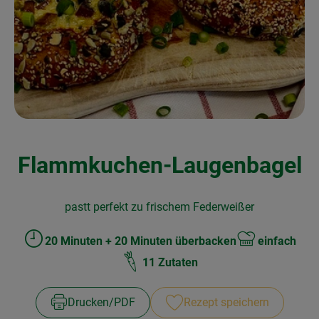
Kochen & Backen
Naturkost
Drogerie
Über uns
Flammkuchen-Laugenbagel
Blog
Rezepte
pastt perfekt zu frischem Federweißer
Nützliches
20 Minuten + 20 Minuten überbacken
einfach
Zubreitungszeit:
Schwierigkeit:
Veranstaltungen
11 Zutaten
Drucken​/​PDF
Rezept speichern