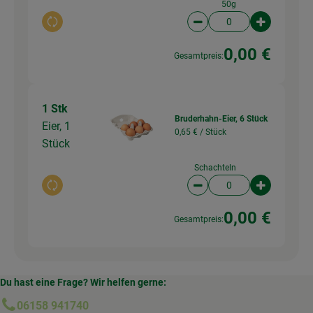
50g
Auswahl ändern
Artikelanzahl verringer
Artikelanz
0,00 €
Gesamtpreis:
1 Stk
Bruderhahn-Eier, 6 Stück
Eier, 1
0,65 € /
Stück
Stück
Schachteln
Auswahl ändern
Artikelanzahl verringer
Artikelanz
0,00 €
Gesamtpreis:
Du hast eine Frage? Wir helfen gerne:
06158 941740