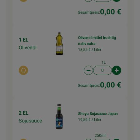
0,00 €
Gesamtpreis:
Olivenöl mittel fruchtig
1 EL
nativ extra
Olivenöl
18,55 € /
Liter
1L
Auswahl ändern
Artikelanzahl verringer
Artikelanz
0,00 €
Gesamtpreis:
2 EL
Shoyu Sojasauce Japan
19,56 € /
Liter
Sojasauce
250ml