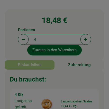
18,48 €
Portionen
Portionen verringern (aktuell 4 Portionen ausgewä
Portionen erh
Zutaten in den Warenkorb
Einkaufsliste
Zubereitung
Du brauchst:
4 Stk
Laugenba
Laugenbagel mit Saaten
19,44 € /
kg
gel mit