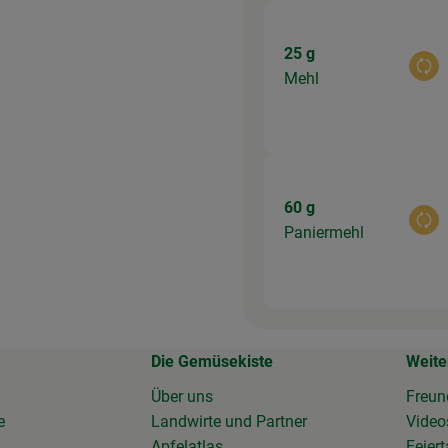
25 g
Aus
Mehl
60 g
Aus
Paniermehl
Die Gemüsekiste
Weite
Über uns
Freun
e
Landwirte und Partner
Vide
Apfelatlas
Feier