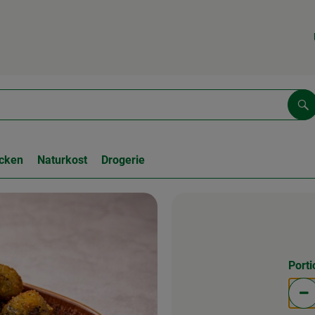
Su
cken
Naturkost
Drogerie
Port
Po