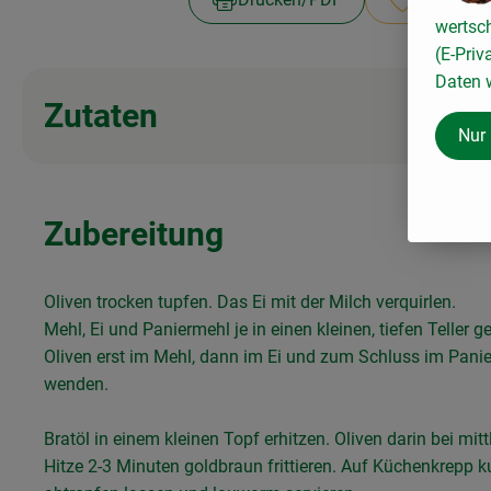
wertsc
(E-Priv
Daten w
Zutaten
Nur
Zubereitung
Oliven trocken tupfen. Das Ei mit der Milch verquirlen.
Mehl, Ei und Paniermehl je in einen kleinen, tiefen Teller g
Oliven erst im Mehl, dann im Ei und zum Schluss im Pani
wenden.
Bratöl in einem kleinen Topf erhitzen. Oliven darin bei mitt
Hitze 2-3 Minuten goldbraun frittieren. Auf Küchenkrepp k