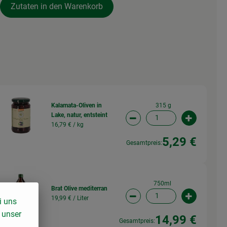
Zutaten in den Warenkorb
315 g
Kalamata-Oliven in
Lake, natur, entsteint
wahl ändern
Artikelanzahl verringern (
Artikelanz
16,79 € /
kg
5,29 €
Gesamtpreis:
750ml
Brat Olive mediterran
19,99 € /
Liter
wahl ändern
Artikelanzahl verringern 
Artikelanz
i uns
 unser
14,99 €
Gesamtpreis: