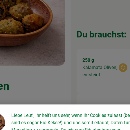
Du brauchst:
250 g
Kalamata Oliven,
Aus
entsteint
ven
250 ml
 Zutaten
Aus
Liebe Leut', ihr helft uns sehr, wenn ihr Cookies zulasst (be
Bratöl
sind es sogar Bio-Kekse!) und uns somit erlaubt, Daten für
eichern
Marketing zu sammeln. Da wir eure Privatsphäre sehr