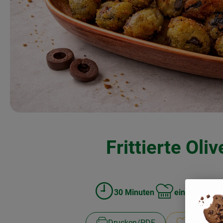
Frittierte Oli
30 Minuten
einfach
6
Zubreitungszeit:
Schwierigkeit:
Drucken​/​PDF
Rezept sp