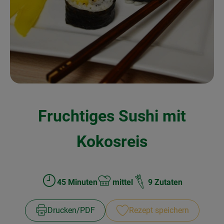
Kochen & Backen
Naturkost
Drogerie
Über uns
Fruchtiges Sushi mit
Blog
Rezepte
Kokosreis
Nützliches
Veranstaltungen
45 Minuten
mittel
9 Zutaten
Zubreitungszeit:
Schwierigkeit:
Drucken​/​PDF
Rezept speichern