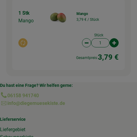
1 Stk
Mango
3,79 € /
Stück
Mango
Stück
Auswahl ändern
Artikelanzahl verringer
Artikelanz
3,79 €
Gesamtpreis:
Du hast eine Frage? Wir helfen gerne:
06158 941740
info@diegemuesekiste.de
Lieferservice
Liefergebiet