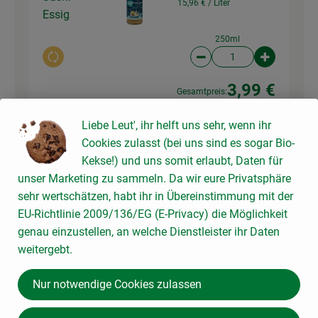
15,96 € /
Liter
Essig
250ml
Auswahl ändern
Artikelanzahl verringer
Artikelanz
3,99 €
Gesamtpreis:
Liebe Leut', ihr helft uns sehr, wenn ihr
30 ml
Cookies zulasst (bei uns sind es sogar Bio-
Mirin -
Mirin - Süsser
Kekse!) und uns somit erlaubt, Daten für
Süßer
Kochreiswein
23,96 € /
Liter
unser Marketing zu sammeln. Da wir eure Privatsphäre
Kochreisw
sehr wertschätzen, habt ihr in Übereinstimmung mit der
ein
250ml
EU-Richtlinie 2009/136/EG (E-Privacy) die Möglichkeit
Auswahl ändern
Artikelanzahl verringer
Artikelanz
genau einzustellen, an welche Dienstleister ihr Daten
weitergebt.
5,99 €
Gesamtpreis:
Nur notwendige Cookies zulassen
200 ml