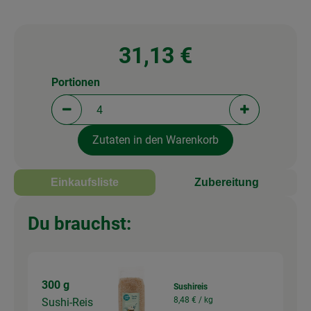
31,13 €
Portionen
Portionen verringern (aktuell 4 Portionen ausgewä
Portionen erh
Zutaten in den Warenkorb
Einkaufsliste
Zubereitung
Du brauchst:
300 g
Sushireis
8,48 € /
kg
Sushi-Reis