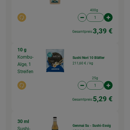
400g
Auswahl ändern
Artikelanzahl verringer
Artikelanz
3,39 €
Gesamtpreis:
10 g
Kombu-
Sushi Nori 10 Blätter
211,60 € /
kg
Alge, 1
Streifen
25g
Auswahl ändern
Artikelanzahl verringer
Artikelanz
5,29 €
Gesamtpreis:
30 ml
Genmai Su - Sushi-Essig
Sushi-