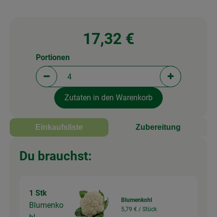
17,32 €
Portionen
Portionen verringern (aktuell 4 Portionen ausgewä
Portionen erh
Zutaten in den Warenkorb
Einkaufsliste
Zubereitung
Du brauchst:
1 Stk
Blumenkohl
Blumenko
5,79 € /
Stück