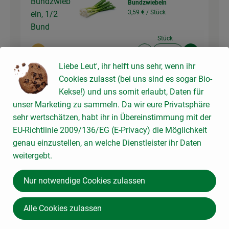
Bundzwieb
Bundzwiebeln
3,59 € /
Stück
eln, 1/2
Bund
Stück
Auswahl ändern
Artikelanzahl verringer
Artikelanz
Liebe Leut', ihr helft uns sehr, wenn ihr
3,59 €
Gesamtpreis:
Cookies zulasst (bei uns sind es sogar Bio-
Kekse!) und uns somit erlaubt, Daten für
unser Marketing zu sammeln. Da wir eure Privatsphäre
sehr wertschätzen, habt ihr in Übereinstimmung mit der
Du hast sicher:
EU-Richtlinie 2009/136/EG (E-Privacy) die Möglichkeit
genau einzustellen, an welche Dienstleister ihr Daten
weitergebt.
1 Stk
Knoblauch
Knoblauch,
Nur notwendige Cookies zulassen
14,59 € /
kg
2 Zehen
Alle Cookies zulassen
kg
Auswahl ändern
Artikelanzahl verringer
Artikelanz