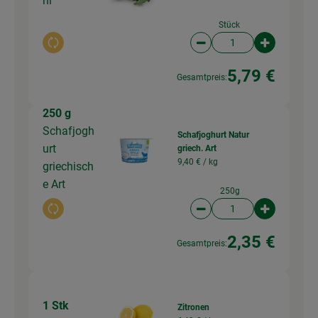
hl
Stück
Auswahl ändern
Artikelanzahl verringer
Artikelanz
5,79 €
Gesamtpreis:
250 g
Schafjogh
Schafjoghurt Natur
urt
griech. Art
9,40 € /
kg
griechisch
e Art
250g
Auswahl ändern
Artikelanzahl verringer
Artikelanz
2,35 €
Gesamtpreis:
1 Stk
Zitronen