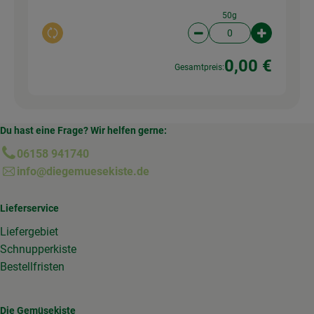
50g
Auswahl ändern
Artikelanzahl verringer
Artikelanz
0,00 €
Gesamtpreis:
Du hast eine Frage? Wir helfen gerne:
06158 941740
info@diegemuesekiste.de
Lieferservice
Liefergebiet
Schnupperkiste
Bestellfristen
Die Gemüsekiste