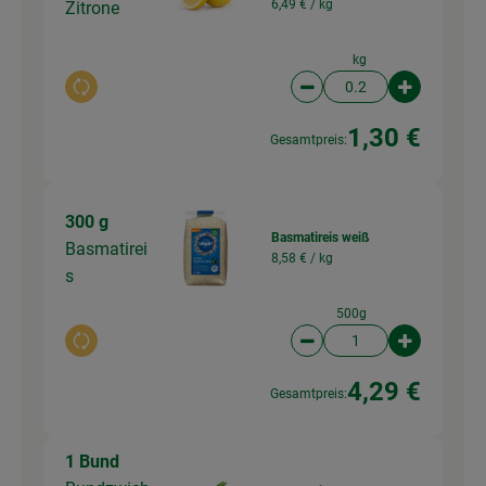
6,49 € /
kg
Zitrone
kg
Auswahl ändern
Artikelanzahl verringer
Artikelanz
1,30 €
Gesamtpreis:
300 g
Basmatireis weiß
Basmatirei
8,58 € /
kg
s
500g
Auswahl ändern
Artikelanzahl verringer
Artikelanz
4,29 €
Gesamtpreis:
1 Bund