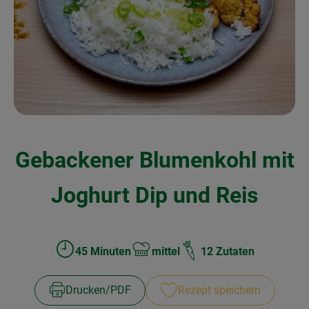
Kochen & Backen
Naturkost
Drogerie
Über uns
Gebackener Blumenkohl mit
Blog
Rezepte
Joghurt Dip und Reis
Nützliches
Veranstaltungen
45 Minuten
mittel
12 Zutaten
Zubreitungszeit:
Schwierigkeit:
Drucken​/​PDF
Rezept speichern