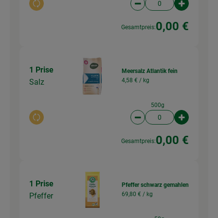
Auswahl ändern
Artikelanzahl verringer
Artikelanz
0,00 €
Gesamtpreis:
1 Prise
Meersalz Atlantik fein
4,58 € /
kg
Salz
500g
Auswahl ändern
Artikelanzahl verringer
Artikelanz
0,00 €
Gesamtpreis:
1 Prise
Pfeffer schwarz gemahlen
69,80 € /
kg
Pfeffer