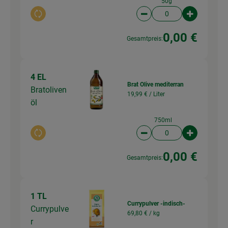
50g
Auswahl ändern
Artikelanzahl verringer
Artikelanz
0,00 €
Gesamtpreis:
4 EL
Brat Olive mediterran
Bratoliven
19,99 € /
Liter
öl
750ml
Auswahl ändern
Artikelanzahl verringer
Artikelanz
0,00 €
Gesamtpreis:
1 TL
Currypulver -indisch-
Currypulve
69,80 € /
kg
r