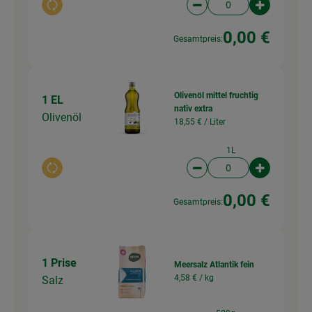
Auswahl ändern
Artikelanzahl verringer
Artikelanz
0,00 €
Gesamtpreis:
Olivenöl mittel fruchtig
1 EL
nativ extra
Olivenöl
18,55 € /
Liter
1L
Auswahl ändern
Artikelanzahl verringer
Artikelanz
0,00 €
Gesamtpreis:
1 Prise
Meersalz Atlantik fein
4,58 € /
kg
Salz