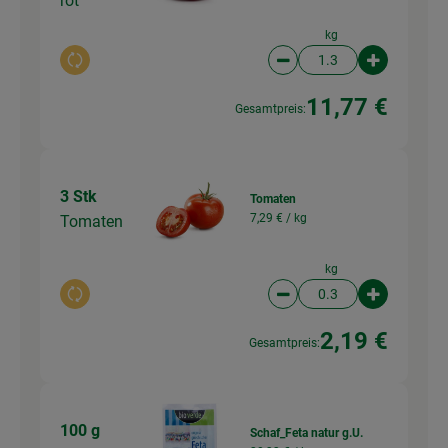
rot
kg
Auswahl ändern
Artikelanzahl verringer
Artikelanz
11,77 €
Gesamtpreis:
3 Stk
Tomaten
7,29 € /
kg
Tomaten
kg
Auswahl ändern
Artikelanzahl verringer
Artikelanz
2,19 €
Gesamtpreis:
100 g
Schaf_Feta natur g.U.