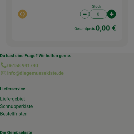
Stück
Auswahl ändern
Artikelanzahl verringer
Artikelanz
0,00 €
Gesamtpreis:
Du hast eine Frage? Wir helfen gerne:
06158 941740
info@diegemuesekiste.de
Lieferservice
Liefergebiet
Schnupperkiste
Bestellfristen
Die Gemüsekiste