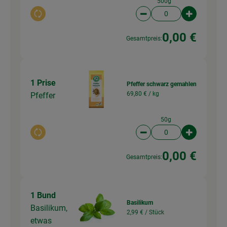
500g
Auswahl ändern
Artikelanzahl verringer
Artikelanz
0,00 €
Gesamtpreis:
1 Prise
Pfeffer schwarz gemahlen
69,80 € /
kg
Pfeffer
50g
Auswahl ändern
Artikelanzahl verringer
Artikelanz
0,00 €
Gesamtpreis:
1 Bund
Basilikum
Basilikum,
2,99 € /
Stück
etwas