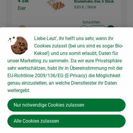
4 Stk
Bruderhahn-Eier, 6 Stück
0,65 € /
Stück
Eier
Schachteln
Auswahl ändern
Artikelanzahl verringer
Artikelanz
Liebe Leut', ihr helft uns sehr, wenn ihr
3,90 €
Gesamtpreis:
Cookies zulasst (bei uns sind es sogar Bio-
Kekse!) und uns somit erlaubt, Daten für
unser Marketing zu sammeln. Da wir eure Privatsphäre
sehr wertschätzen, habt ihr in Übereinstimmung mit der
Du hast sicher:
EU-Richtlinie 2009/136/EG (E-Privacy) die Möglichkeit
genau einzustellen, an welche Dienstleister ihr Daten
weitergebt.
1 Stk
Kaiser Parisette
Nur notwendige Cookies zulassen
9,86 € /
kg
Baguette
Alle Cookies zulassen
Stück
Auswahl ändern
Artikelanzahl verringer
Artikelanz