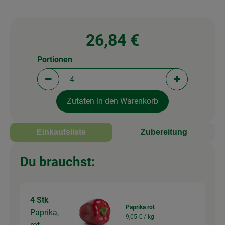
26,84 €
Portionen
Portionen verringern (aktuell 4 Portionen ausgewä
Portionen erh
Zutaten in den Warenkorb
Einkaufsliste
Zubereitung
Du brauchst:
4 Stk
Paprika rot
Paprika,
9,05 € /
kg