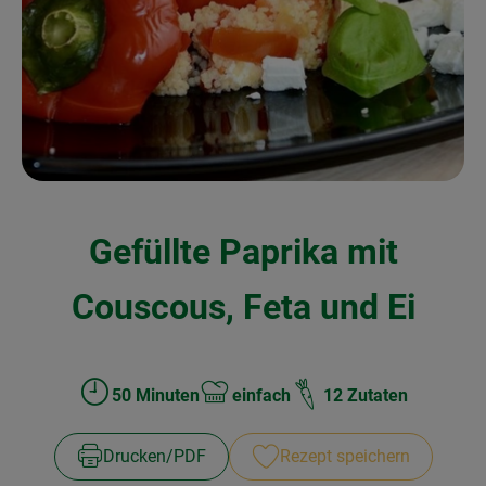
Kochen & Backen
Naturkost
Drogerie
Über uns
Gefüllte Paprika mit
Blog
Rezepte
Couscous, Feta und Ei
Nützliches
Veranstaltungen
50 Minuten
einfach
12 Zutaten
Zubreitungszeit:
Schwierigkeit:
Drucken​/​PDF
Rezept speichern