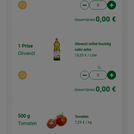
Auswahl ändern
Artikelanzahl verringer
Artikelanz
0,00 €
Gesamtpreis:
Olivenöl mittel fruchtig
1 Prise
nativ extra
Olivenöl
18,55 € /
Liter
1L
Auswahl ändern
Artikelanzahl verringer
Artikelanz
0,00 €
Gesamtpreis:
500 g
Tomaten
7,29 € /
kg
Tomaten