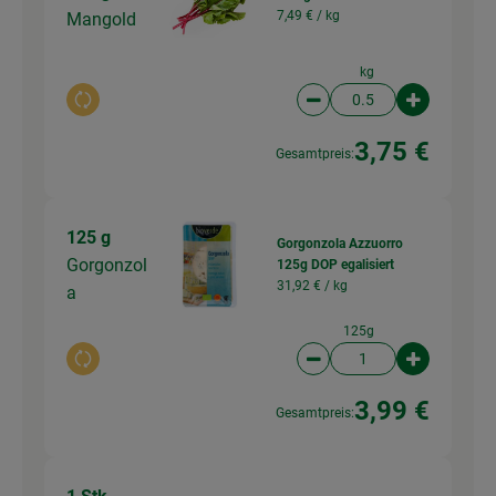
7,49 € /
kg
Mangold
kg
Auswahl ändern
Artikelanzahl verringer
Artikelanz
3,75 €
Gesamtpreis:
125 g
Gorgonzola Azzuorro
Gorgonzol
125g DOP egalisiert
31,92 € /
kg
a
125g
Auswahl ändern
Artikelanzahl verringer
Artikelanz
3,99 €
Gesamtpreis: