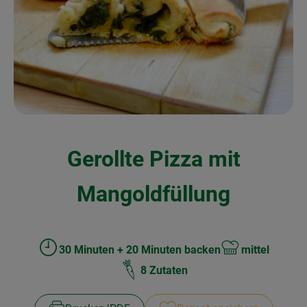
Kochen & Backen
Naturkost
Drogerie
Über uns
Gerollte Pizza mit
Blog
Rezepte
Mangoldfüllung
Nützliches
Veranstaltungen
30 Minuten + 20 Minuten backen
mittel
Zubreitungszeit:
Schwierigkeit:
8 Zutaten