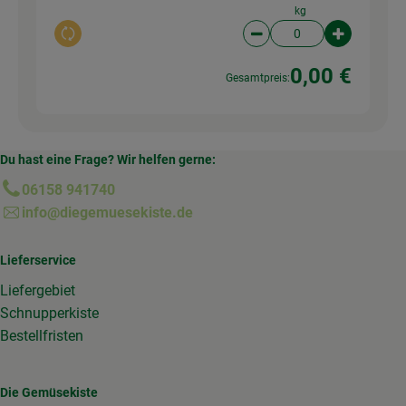
kg
Auswahl ändern
Artikelanzahl verringer
Artikelanz
0,00 €
Gesamtpreis:
Du hast eine Frage? Wir helfen gerne:
06158 941740
info@diegemuesekiste.de
Lieferservice
Liefergebiet
Schnupperkiste
Bestellfristen
Die Gemüsekiste