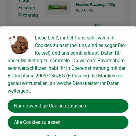
1 Stk
Frischer Pizzateig, 400g
Frischer
8,73 € /
kg
Pizzateig
400g
Auswahl ändern
Artikelanzahl verringer
Artikelanz
Liebe Leut', ihr helft uns sehr, wenn ihr
Cookies zulasst (bei uns sind es sogar Bio-
3,49 €
Gesamtpreis:
Kekse!) und uns somit erlaubt, Daten für
unser Marketing zu sammeln. Da wir eure Privatsphäre
sehr wertschätzen, habt ihr in Übereinstimmung mit der
EU-Richtlinie 2009/136/EG (E-Privacy) die Möglichkeit
Du hast sicher:
genau einzustellen, an welche Dienstleister ihr Daten
weitergebt.
1 Stk
Nur notwendige Cookies zulassen
Zwiebeln, gelb
4,15 € /
kg
Zwiebel
Alle Cookies zulassen
kg