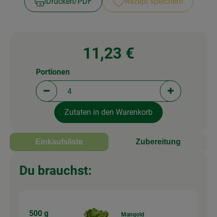
Drucken​/​PDF
Rezept speichern
11,23 €
Portionen
Portionen verringern (aktuell 4 Portionen ausgewä
Portionen erh
Zutaten in den Warenkorb
Einkaufsliste
Zubereitung
Du brauchst:
500 g
Mangold