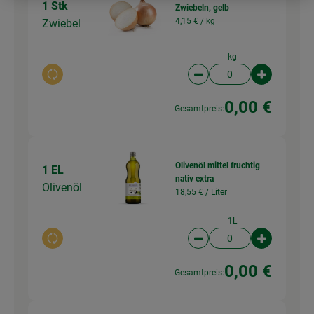
1 Stk
Zwiebeln, gelb
4,15 € /
kg
Zwiebel
kg
Auswahl ändern
Artikelanzahl verringer
Artikelanz
0,00 €
Gesamtpreis:
Olivenöl mittel fruchtig
1 EL
nativ extra
Olivenöl
18,55 € /
Liter
1L
Auswahl ändern
Artikelanzahl verringer
Artikelanz
0,00 €
Gesamtpreis: