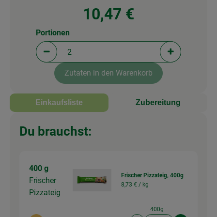
10,47 €
Portionen
Portionen verringern (aktuell 2 Portionen ausgewä
Portionen erh
Zutaten in den Warenkorb
Einkaufsliste
Zubereitung
Du brauchst:
400 g
Frischer Pizzateig, 400g
Frischer
8,73 € /
kg
Pizzateig
400g