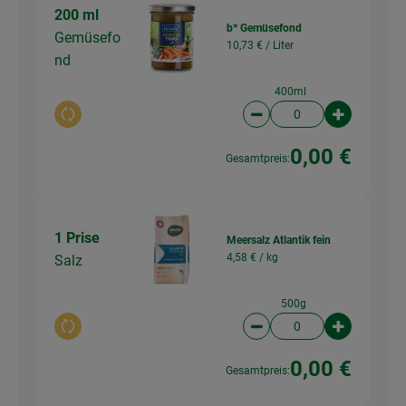
200 ml
b* Gemüsefond
Gemüsefo
10,73 € /
Liter
nd
400ml
Auswahl ändern
Artikelanzahl verringer
Artikelanz
0,00 €
Gesamtpreis:
1 Prise
Meersalz Atlantik fein
4,58 € /
kg
Salz
500g
Auswahl ändern
Artikelanzahl verringer
Artikelanz
0,00 €
Gesamtpreis: