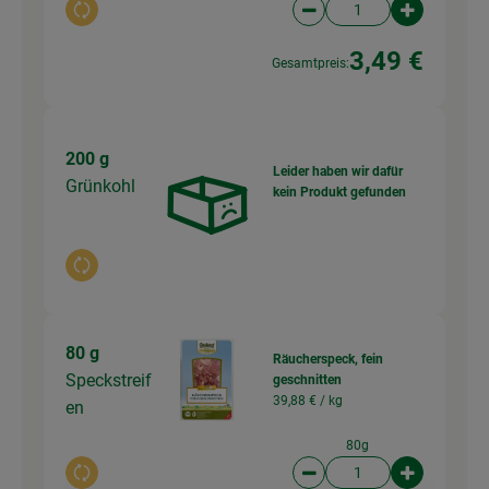
Auswahl ändern
Artikelanzahl verringer
Artikelanz
3,49 €
Gesamtpreis:
200 g
Leider haben wir dafür
Grünkohl
kein Produkt gefunden
Auswahl ändern
80 g
Räucherspeck, fein
Speckstreif
geschnitten
39,88 € /
kg
en
80g
Auswahl ändern
Artikelanzahl verringer
Artikelanz