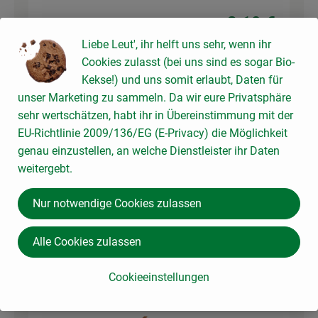
3,19 €
Gesamtpreis:
Liebe Leut', ihr helft uns sehr, wenn ihr
Cookies zulasst (bei uns sind es sogar Bio-
1 Stk
Kekse!) und uns somit erlaubt, Daten für
Mozzarella di Bufala
Büffelmoz
Campana
unser Marketing zu sammeln. Da wir eure Privatsphäre
30,32 € /
kg
zarella
sehr wertschätzen, habt ihr in Übereinstimmung mit der
EU-Richtlinie 2009/136/EG (E-Privacy) die Möglichkeit
125g
genau einzustellen, an welche Dienstleister ihr Daten
Auswahl ändern
Artikelanzahl verringer
Artikelanz
weitergebt.
3,79 €
Gesamtpreis:
Nur notwendige Cookies zulassen
Alle Cookies zulassen
Du hast sicher:
Cookieeinstellungen