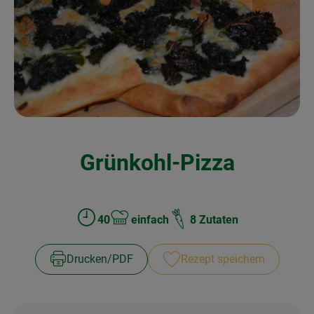
Kochen & Backen
Naturkost
Drogerie
Über uns
Grünkohl-Pizza
Blog
Rezepte
Nützliches
40
einfach
8 Zutaten
Zubreitungszeit:
Schwierigkeit:
Veranstaltungen
Drucken​/​PDF
Rezept speichern