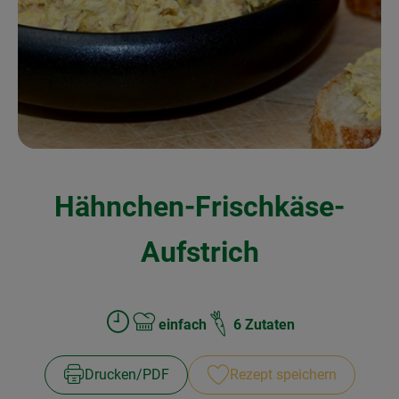
Kochen & Backen
Naturkost
Drogerie
Über uns
Hähnchen-Frischkäse-
Blog
Rezepte
Aufstrich
Nützliches
Veranstaltungen
einfach
6 Zutaten
Zubreitungszeit:
Schwierigkeit:
Drucken​/​PDF
Rezept speichern