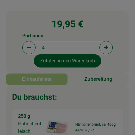
19,95 €
Portionen
Portionen verringern (aktuell 4 Portionen ausgewä
Portionen erh
Zutaten in den Warenkorb
Einkaufsliste
Zubereitung
Du brauchst:
250 g
Hähnchenf
Hähnchenbrust, ca. 400g
44,90 € /
kg
leisch,