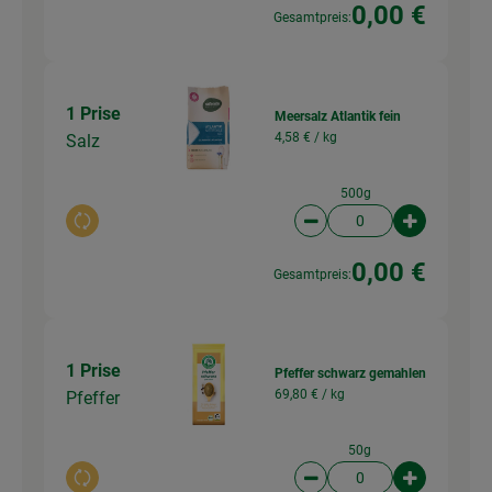
0,00 €
Gesamtpreis:
1 Prise
Meersalz Atlantik fein
4,58 € /
kg
Salz
500g
Auswahl ändern
Artikelanzahl verringer
Artikelanz
0,00 €
Gesamtpreis:
1 Prise
Pfeffer schwarz gemahlen
69,80 € /
kg
Pfeffer
50g
Auswahl ändern
Artikelanzahl verringer
Artikelanz