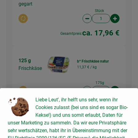
gegart
Stück
Auswahl ändern
Artikelanzahl verringer
Artikelanz
ca. 17,96 €
Gesamtpreis:
125 g
b* Frischkäse natur
11,37 € /
kg
Frischkäse
175g
Auswahl ändern
Artikelanzahl verringer
Artikelanz
Liebe Leut', ihr helft uns sehr, wenn ihr
1,99 €
Gesamtpreis:
Cookies zulasst (bei uns sind es sogar Bio-
Kekse!) und uns somit erlaubt, Daten für
unser Marketing zu sammeln. Da wir eure Privatsphäre
sehr wertschätzen, habt ihr in Übereinstimmung mit der
Du hast sicher: