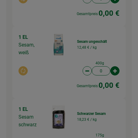
Auswahl ändern
Artikelanzahl verringer
Artikelanz
0,00 €
Gesamtpreis:
1 EL
Sesam ungeschält
Sesam,
12,48 € /
kg
weiß
400g
Auswahl ändern
Artikelanzahl verringer
Artikelanz
0,00 €
Gesamtpreis:
1 EL
Schwarzer Sesam
Sesam
18,23 € /
kg
schwarz
175g