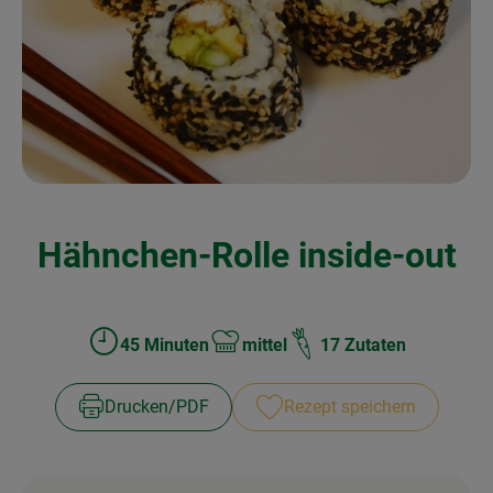
Kochen & Backen
Naturkost
Drogerie
Über uns
Hähnchen-Rolle inside-out
Blog
Rezepte
Nützliches
45 Minuten
mittel
17 Zutaten
Zubreitungszeit:
Schwierigkeit:
Veranstaltungen
Drucken​/​PDF
Rezept speichern