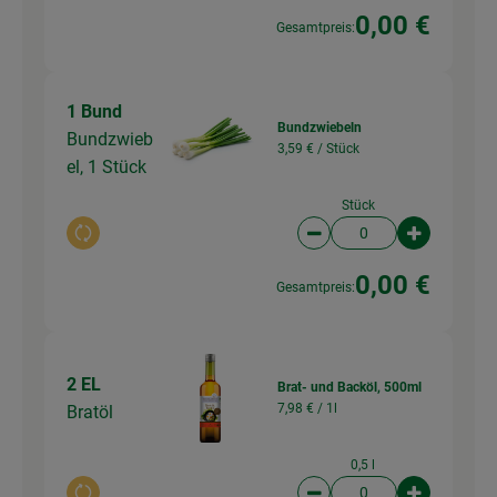
0,00 €
Gesamtpreis:
1 Bund
Bundzwiebeln
Bundzwieb
3,59 € /
Stück
el, 1 Stück
Stück
Auswahl ändern
Artikelanzahl verringer
Artikelanz
0,00 €
Gesamtpreis:
2 EL
Brat- und Backöl, 500ml
7,98 € /
1l
Bratöl
0,5 l