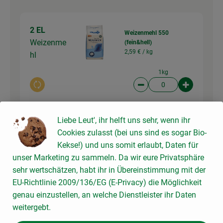
2 EL
Weizenmehl 550
Weizenme
(fein&hell)
2,59 € /
kg
hl
1kg
Auswahl ändern
Artikelanzahl verringer
Artikelanz
0,00 €
Gesamtpreis:
Liebe Leut', ihr helft uns sehr, wenn ihr
Cookies zulasst (bei uns sind es sogar Bio-
Kekse!) und uns somit erlaubt, Daten für
1 Stk
Bruderhahn-Eier, 6 Stück
unser Marketing zu sammeln. Da wir eure Privatsphäre
Eier, 1
0,65 € /
Stück
sehr wertschätzen, habt ihr in Übereinstimmung mit der
Stück
EU-Richtlinie 2009/136/EG (E-Privacy) die Möglichkeit
Schachteln
genau einzustellen, an welche Dienstleister ihr Daten
Auswahl ändern
Artikelanzahl verringer
Artikelanz
weitergebt.