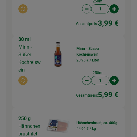
250ml
Auswahl ändern
Artikelanzahl verringer
Artikelanz
3,99 €
Gesamtpreis:
30 ml
Mirin -
Mirin - Süsser
Süßer
Kochreiswein
23,96 € /
Liter
Kochreisw
ein
250ml
Auswahl ändern
Artikelanzahl verringer
Artikelanz
5,99 €
Gesamtpreis:
250 g
Hähnchenbrust, ca. 400g
Hähnchen
44,90 € /
kg
brustfilet