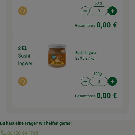
50 g
Auswahl ändern
Artikelanzahl verringer
Artikelanz
0,00 €
Gesamtpreis:
2 EL
Sushi Ingwer
Sushi
23,95 € /
kg
Ingwer
190g
Auswahl ändern
Artikelanzahl verringer
Artikelanz
0,00 €
Gesamtpreis:
Du hast eine Frage? Wir helfen gerne:
06158 941740