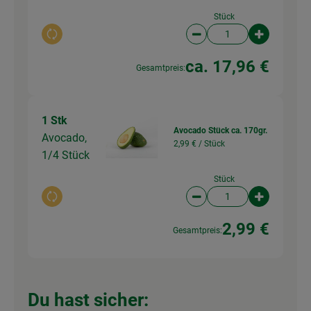
Stück
Auswahl ändern
Artikelanzahl verringer
Artikelanz
ca. 17,96 €
Gesamtpreis:
1 Stk
Avocado Stück ca. 170gr.
Avocado,
2,99 € /
Stück
1/4 Stück
Stück
Auswahl ändern
Artikelanzahl verringer
Artikelanz
2,99 €
Gesamtpreis:
Du hast sicher: