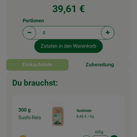
39,61 €
Portionen
Portionen verringern (aktuell 4 Portionen ausgewä
Portionen erh
Zutaten in den Warenkorb
Einkaufsliste
Zubereitung
Du brauchst:
300 g
Sushireis
8,48 € /
kg
Sushi-Reis
400g