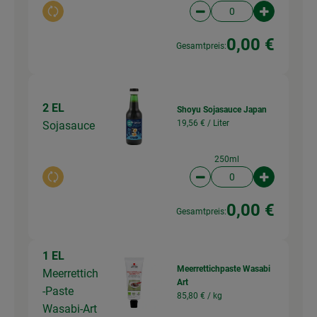
Auswahl ändern
Artikelanzahl verringer
Artikelanz
0,00 €
Gesamtpreis:
2 EL
Shoyu Sojasauce Japan
19,56 € /
Liter
Sojasauce
250ml
Auswahl ändern
Artikelanzahl verringer
Artikelanz
0,00 €
Gesamtpreis:
1 EL
Meerrettichpaste Wasabi
Meerrettich
Art
-Paste
85,80 € /
kg
Wasabi-Art