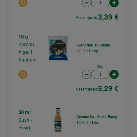
Auswahl ändern
Artikelanzahl verringer
Artikelanz
3,39 €
Gesamtpreis:
10 g
Kombu-
Sushi Nori 10 Blätter
211,60 € /
kg
Alge, 1
Streifen
25g
Auswahl ändern
Artikelanzahl verringer
Artikelanz
5,29 €
Gesamtpreis:
30 ml
Genmai Su - Sushi-Essig
Sushi-
15,96 € /
Liter
Essig