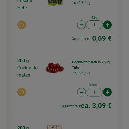
Frische
16,43 € /
kg
Hefe
42g
Auswahl ändern
Artikelanzahl verringer
Artikelanz
0,69 €
Gesamtpreis:
200 g
Cocktailtomaten in 250g
Cocktailto
Tüte
12,35 € /
kg
maten
Stück
Auswahl ändern
Artikelanzahl verringer
Artikelanz
ca. 3,09 €
Gesamtpreis:
200 g