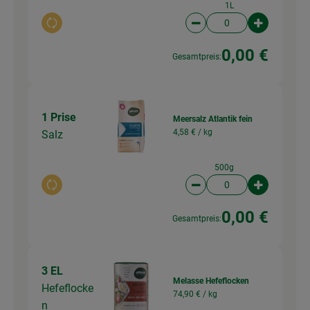
1L
Auswahl ändern
Artikelanzahl verringer
Artikelanz
0,00 €
Gesamtpreis:
1 Prise
Meersalz Atlantik fein
4,58 € /
kg
Salz
500g
Auswahl ändern
Artikelanzahl verringer
Artikelanz
0,00 €
Gesamtpreis:
3 EL
Melasse Hefeflocken
Hefeflocke
74,90 € /
kg
n