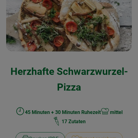
Kochen & Backen
Naturkost
Drogerie
Über uns
Herzhafte Schwarzwurzel-
Blog
Rezepte
Pizza
Nützliches
Veranstaltungen
45 Minuten + 30 Minuten Ruhezeit
mittel
Zubreitungszeit:
Schwierigkeit:
17 Zutaten