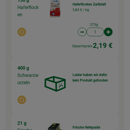
150 g
Haferflocken Zartblatt
Haferflock
5,84 € /
kg
en
375g
Auswahl ändern
Artikelanzahl verringer
Artikelanz
2,19 €
Gesamtpreis:
400 g
Schwarzw
Leider haben wir dafür
kein Produkt gefunden
urzeln
Auswahl ändern
21 g
Frische Hefepaste