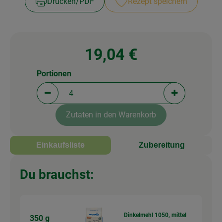
Drucken​/​PDF
Rezept speichern
19,04 €
Portionen
Portionen verringern (aktuell 4 Portionen ausgewä
Portionen erh
Zutaten in den Warenkorb
Einkaufsliste
Zubereitung
Du brauchst:
Dinkelmehl 1050, mittel
350 g