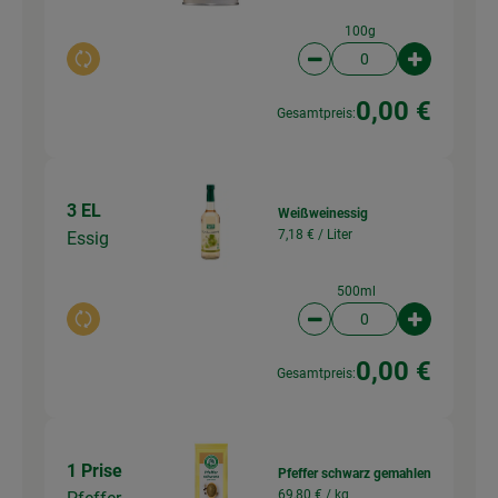
100g
Auswahl ändern
Artikelanzahl verringer
Artikelanz
0,00 €
Gesamtpreis:
3 EL
Weißweinessig
7,18 € /
Liter
Essig
500ml
Auswahl ändern
Artikelanzahl verringer
Artikelanz
0,00 €
Gesamtpreis:
1 Prise
Pfeffer schwarz gemahlen
69,80 € /
kg