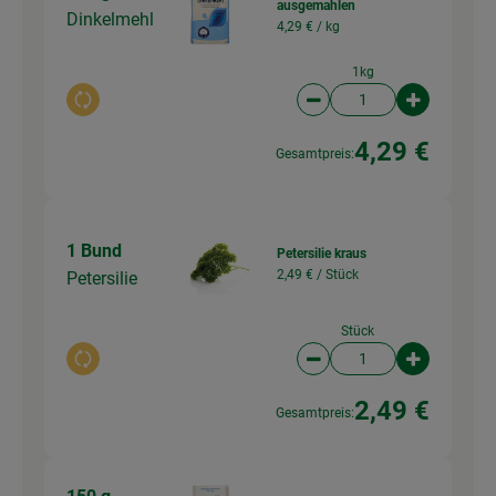
ausgemahlen
Dinkelmehl
4,29 € /
kg
1kg
Auswahl ändern
Artikelanzahl verringer
Artikelanz
4,29 €
Gesamtpreis:
1 Bund
Petersilie kraus
2,49 € /
Stück
Petersilie
Stück
Auswahl ändern
Artikelanzahl verringer
Artikelanz
2,49 €
Gesamtpreis: