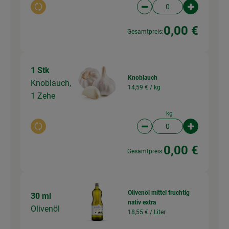
Auswahl ändern
Artikelanzahl verringer
Artikelanz
0,00 €
Gesamtpreis:
1 Stk
Knoblauch
Knoblauch,
14,59 € /
kg
1 Zehe
kg
Auswahl ändern
Artikelanzahl verringer
Artikelanz
0,00 €
Gesamtpreis:
Olivenöl mittel fruchtig
30 ml
nativ extra
Olivenöl
18,55 € /
Liter