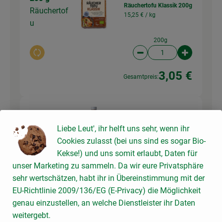
Räuchertofu Klassik 200g
Räuchertof
15,25 € /
kg
u
200g
Auswahl ändern
Artikelanzahl verringer
Artikelanz
3,05 €
Gesamtpreis:
200 ml
Hafer Cuisine 330ml
Liebe Leut', ihr helft uns sehr, wenn ihr
6,64 € /
Liter
Sojasahne
Cookies zulasst (bei uns sind es sogar Bio-
Kekse!) und uns somit erlaubt, Daten für
330ml
unser Marketing zu sammeln. Da wir eure Privatsphäre
Auswahl ändern
Artikelanzahl verringer
Artikelanz
sehr wertschätzen, habt ihr in Übereinstimmung mit der
2,19 €
EU-Richtlinie 2009/136/EG (E-Privacy) die Möglichkeit
Gesamtpreis:
genau einzustellen, an welche Dienstleister ihr Daten
weitergebt.