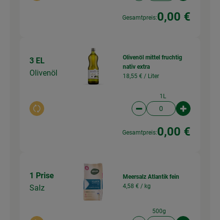
0,00 €
Gesamtpreis:
Olivenöl mittel fruchtig
3 EL
nativ extra
Olivenöl
18,55 € /
Liter
1L
Auswahl ändern
Artikelanzahl verringer
Artikelanz
0,00 €
Gesamtpreis:
1 Prise
Meersalz Atlantik fein
4,58 € /
kg
Salz
500g