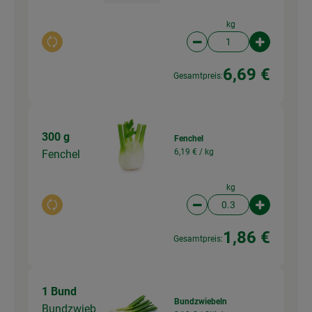
kg
Auswahl ändern
Artikelanzahl verringer
Artikelanz
6,69 €
Gesamtpreis:
300 g
Fenchel
6,19 € /
kg
Fenchel
kg
Auswahl ändern
Artikelanzahl verringer
Artikelanz
1,86 €
Gesamtpreis:
1 Bund
Bundzwiebeln
Bundzwieb