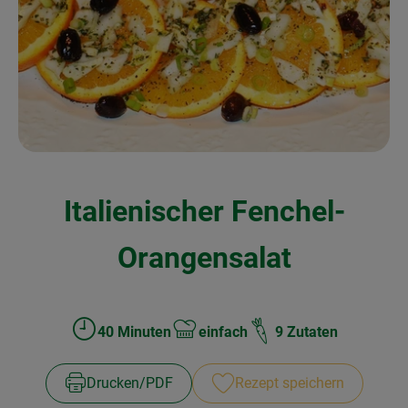
Kochen & Backen
Naturkost
Drogerie
Über uns
Italienischer Fenchel-
Blog
Rezepte
Orangensalat
Nützliches
Veranstaltungen
40 Minuten
einfach
9 Zutaten
Zubreitungszeit:
Schwierigkeit:
Drucken​/​PDF
Rezept speichern