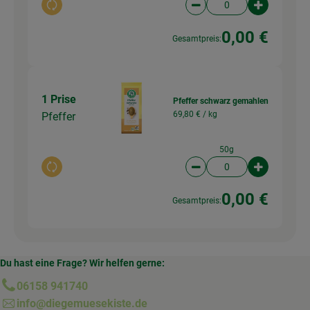
Auswahl ändern
Artikelanzahl verringer
Artikelanz
0,00 €
Gesamtpreis:
1 Prise
Pfeffer schwarz gemahlen
69,80 € /
kg
Pfeffer
50g
Auswahl ändern
Artikelanzahl verringer
Artikelanz
0,00 €
Gesamtpreis:
Du hast eine Frage? Wir helfen gerne:
06158 941740
info@diegemuesekiste.de