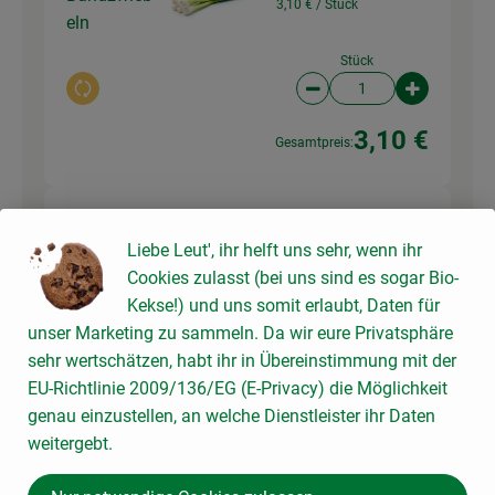
3,10 € /
Stück
eln
Stück
Auswahl ändern
Artikelanzahl verringer
Artikelanz
3,10 €
Gesamtpreis:
Kalamata-Oliven in Lake,
200 g
Liebe Leut', ihr helft uns sehr, wenn ihr
natur, entsteint
Oliven
16,79 € /
kg
Cookies zulasst (bei uns sind es sogar Bio-
Kekse!) und uns somit erlaubt, Daten für
315 g
unser Marketing zu sammeln. Da wir eure Privatsphäre
Auswahl ändern
Artikelanzahl verringer
Artikelanz
sehr wertschätzen, habt ihr in Übereinstimmung mit der
EU-Richtlinie 2009/136/EG (E-Privacy) die Möglichkeit
5,29 €
Gesamtpreis:
genau einzustellen, an welche Dienstleister ihr Daten
weitergebt.