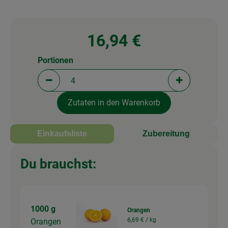
16,94 €
Portionen
Portionen verringern (aktuell 4 Portionen ausgewä
Portionen erh
Zutaten in den Warenkorb
Einkaufsliste
Zubereitung
Du brauchst:
1000 g
Orangen
6,69 € /
kg
Orangen