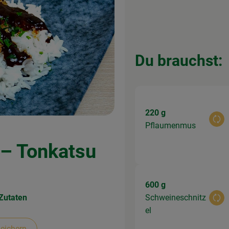
Du brauchst:
220 g
Aus
Pflaumenmus
 – Tonkatsu
600 g
Zutaten
Schweineschnitz
Aus
el
eichern