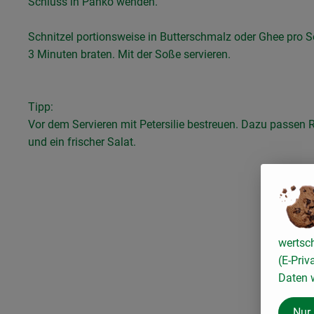
Schluss in Panko wenden.
Schnitzel portionsweise in Butterschmalz oder Ghee pro ­Se
3 Minuten braten. Mit der Soße servieren.
Tipp:
Vor dem Servieren mit Petersilie bestreuen. Dazu passen 
und ein frischer Salat.
wertsc
(E-Priv
Daten w
Nur