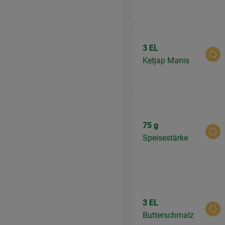
3 EL
Aus
Ketjap Manis
75 g
Aus
Speisestärke
3 EL
Aus
Butterschmalz