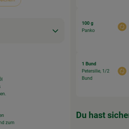
100 g
Aus
Panko
1 Bund
Petersilie, 1/2
Aus
Bund
Öl
s
en.
Du hast siche
en
 und zum