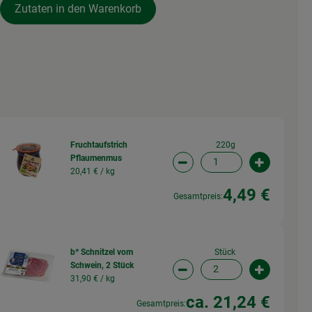
Zutaten in den Warenkorb
220g
Fruchtaufstrich
Pflaumenmus
wahl ändern
Artikelanzahl verringern (
Artikelanz
20,41 € /
kg
4,49 €
Gesamtpreis:
Stück
b* Schnitzel vom
Schwein, 2 Stück
wahl ändern
Artikelanzahl verringern (
Artikelanz
31,90 € /
kg
ca. 21,24 €
Gesamtpreis: