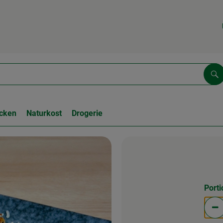
Su
cken
Naturkost
Drogerie
Port
Po