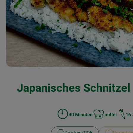
Japanisches Schnitzel
40 Minuten
mittel
16 
Zubreitungszeit:
Schwierigkeit:
Drucken​/​PDF
Rezept sp