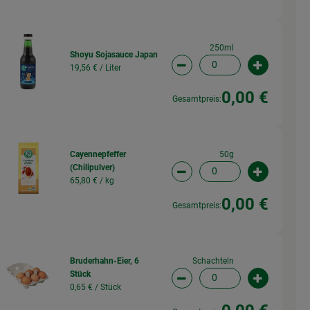
250ml
Shoyu Sojasauce Japan
19,56 € /
Liter
wahl ändern
Artikelanzahl verringern 
Artikelanz
0,00 €
Gesamtpreis:
50g
Cayennepfeffer
(Chilipulver)
wahl ändern
Artikelanzahl verringern (
Artikelanz
65,80 € /
kg
0,00 €
Gesamtpreis:
Schachteln
Bruderhahn-Eier, 6
Stück
wahl ändern
Artikelanzahl verringern (
Artikelanz
0,65 € /
Stück