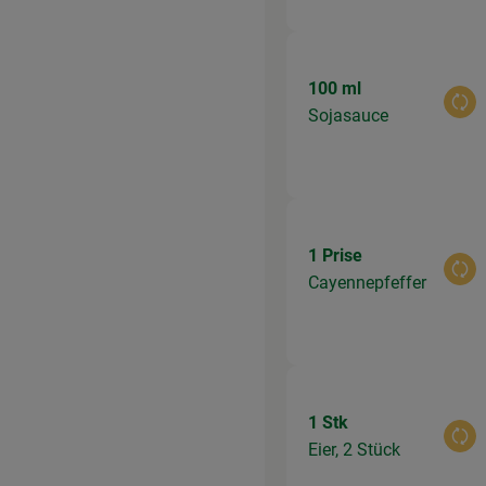
100 ml
Aus
Sojasauce
1 Prise
Aus
Cayennepfeffer
1 Stk
Aus
Eier, 2 Stück