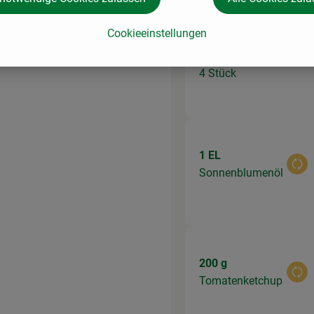
Cookieeinstellungen
1 Stk
Knoblauchzehen,
Aus
4 Stück
1 EL
Aus
Sonnenblumenöl
200 g
Aus
Tomatenketchup