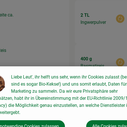
ite ca.
2 TL
Aus
Ingwerpulver
Reis
400 g
Aus
Basmatireis
Liebe Leut', ihr helft uns sehr, wenn ihr Cookies zulasst (be
sind es sogar Bio-Kekse!) und uns somit erlaubt, Daten für
Marketing zu sammeln. Da wir eure Privatsphäre sehr
hätzen, habt ihr in Übereinstimmung mit der EU-Richtlinie 2009
1 Stk
acy) die Möglichkeit genau einzustellen, an welche Dienstleister 
Aus
Salat
eitergebt.
 notwendige Cookies zulassen
Alle Cookies zul