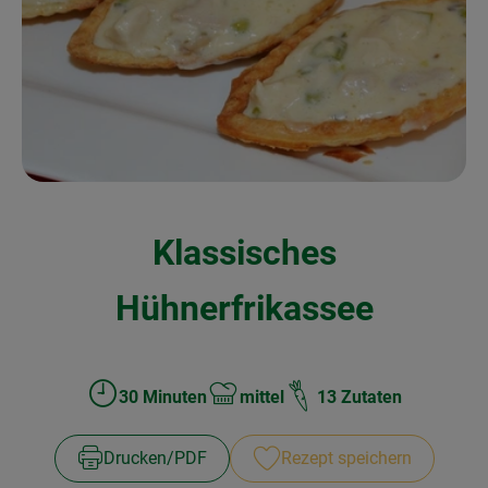
Kochen & Backen
Naturkost
Drogerie
Über uns
Klassisches
Blog
Rezepte
Hühnerfrikassee
Nützliches
Veranstaltungen
30 Minuten
mittel
13 Zutaten
Zubreitungszeit:
Schwierigkeit:
Drucken​/​PDF
Rezept speichern