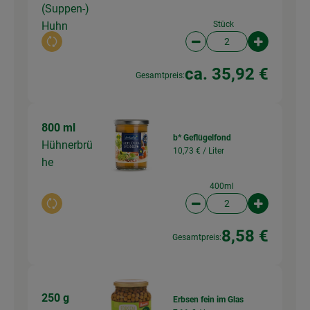
(Suppen-)
Huhn
Stück
Auswahl ändern
Artikelanzahl verringer
Artikelanz
ca. 35,92 €
Gesamtpreis:
800 ml
b* Geflügelfond
Hühnerbrü
10,73 € /
Liter
he
400ml
Auswahl ändern
Artikelanzahl verringer
Artikelanz
8,58 €
Gesamtpreis:
250 g
Erbsen fein im Glas