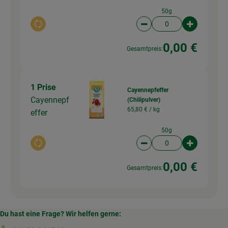
50g
Auswahl ändern
Artikelanzahl verringer
Artikelanz
0,00 €
Gesamtpreis:
1 Prise
Cayennepfeffer
Cayennepf
(Chilipulver)
65,80 € /
kg
effer
50g
Auswahl ändern
Artikelanzahl verringer
Artikelanz
0,00 €
Gesamtpreis:
Du hast eine Frage? Wir helfen gerne: