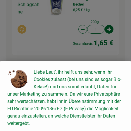
Schlagsah
Becher
8,25 € /
kg
ne
200g
Auswahl ändern
Artikelanzahl verringer
Artikelanz
1,65 €
Gesamtpreis:
Du hast sicher:
Liebe Leut', ihr helft uns sehr, wenn ihr
Cookies zulasst (bei uns sind es sogar Bio-
Kekse!) und uns somit erlaubt, Daten für
unser Marketing zu sammeln. Da wir eure Privatsphäre
1 EL
b* Butter Sauerrahm
sehr wertschätzen, habt ihr in Übereinstimmung mit der
3,79 € /
250g
Butter
EU-Richtlinie 2009/136/EG (E-Privacy) die Möglichkeit
genau einzustellen, an welche Dienstleister ihr Daten
250g
weitergebt.
Auswahl ändern
Artikelanzahl verringer
Artikelanz