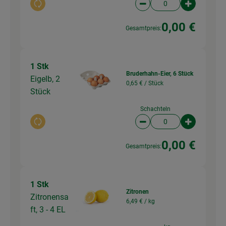
Auswahl ändern
Artikelanzahl verringer
Artikelanz
0,00 €
Gesamtpreis:
1 Stk
Bruderhahn-Eier, 6 Stück
Eigelb, 2
0,65 € /
Stück
Stück
Schachteln
Auswahl ändern
Artikelanzahl verringer
Artikelanz
0,00 €
Gesamtpreis:
1 Stk
Zitronen
Zitronensa
6,49 € /
kg
ft, 3 - 4 EL