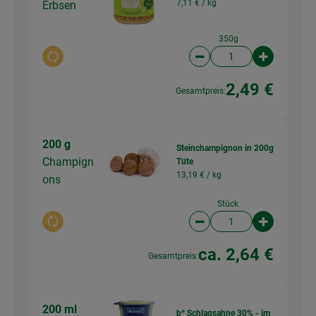
7,11 € /
kg
Erbsen
350g
Auswahl ändern
Artikelanzahl verringer
Artikelanz
2,49 €
Gesamtpreis:
200 g
Steinchampignon in 200g
Champign
Tüte
13,19 € /
kg
ons
Stück
Auswahl ändern
Artikelanzahl verringer
Artikelanz
ca. 2,64 €
Gesamtpreis:
200 ml
b* Schlagsahne 30% - im