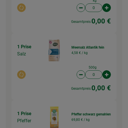
kg
Auswahl ändern
Artikelanzahl verringer
Artikelanz
0,00 €
Gesamtpreis:
1 Prise
Meersalz Atlantik fein
4,58 € /
kg
Salz
500g
Auswahl ändern
Artikelanzahl verringer
Artikelanz
0,00 €
Gesamtpreis:
1 Prise
Pfeffer schwarz gemahlen
69,80 € /
kg
Pfeffer