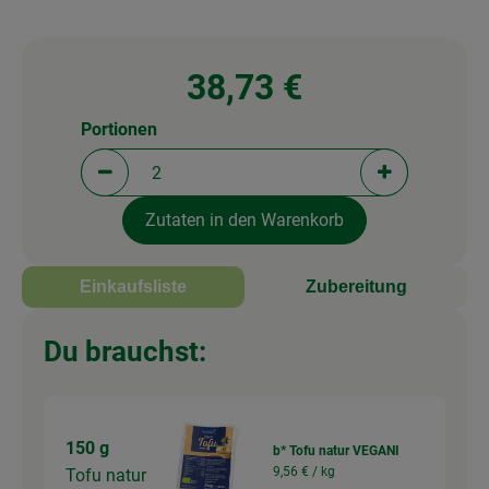
38,73 €
Portionen
Portionen verringern (aktuell 2 Portionen ausgewä
Portionen erh
Zutaten in den Warenkorb
Einkaufsliste
Zubereitung
Du brauchst:
150 g
b* Tofu natur VEGANI
9,56 € /
kg
Tofu natur