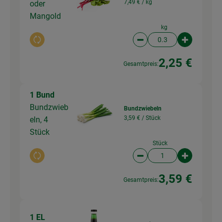
7,49 € /
kg
oder
Mangold
kg
Auswahl ändern
Artikelanzahl verringer
Artikelanz
2,25 €
Gesamtpreis:
1 Bund
Bundzwieb
Bundzwiebeln
3,59 € /
Stück
eln, 4
Stück
Stück
Auswahl ändern
Artikelanzahl verringer
Artikelanz
3,59 €
Gesamtpreis:
1 EL