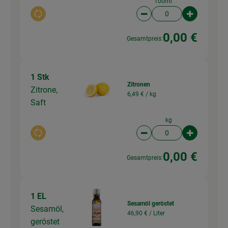
100ml
Auswahl ändern
Artikelanzahl verringer
Artikelanz
0,00 €
Gesamtpreis:
1 Stk
Zitronen
Zitrone,
6,49 € /
kg
Saft
kg
Auswahl ändern
Artikelanzahl verringer
Artikelanz
0,00 €
Gesamtpreis:
1 EL
Sesamöl geröstet
Sesamöl,
46,90 € /
Liter
geröstet