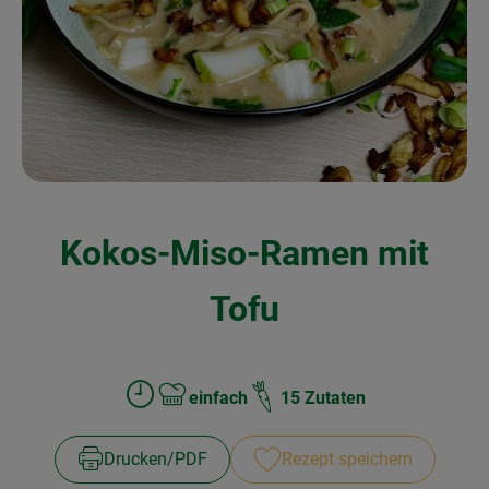
Kochen & Backen
Naturkost
Drogerie
Über uns
Kokos-Miso-Ramen mit
Blog
Rezepte
Tofu
Nützliches
Veranstaltungen
einfach
15 Zutaten
Zubreitungszeit:
Schwierigkeit:
Drucken​/​PDF
Rezept speichern