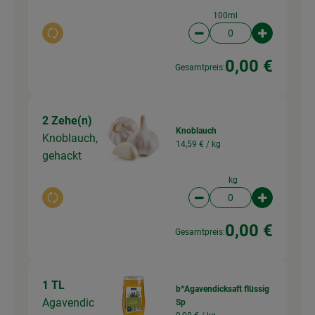
100ml
Auswahl ändern
Artikelanzahl verringer
Artikelanz
0,00 €
Gesamtpreis:
2 Zehe(n)
Knoblauch
Knoblauch,
14,59 € /
kg
gehackt
kg
Auswahl ändern
Artikelanzahl verringer
Artikelanz
0,00 €
Gesamtpreis:
1 TL
b*Agavendicksaft flüssig
Agavendic
Sp