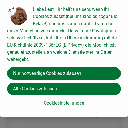
1 EL
Shoyu Sojasauce Japan
Liebe Leut', ihr helft uns sehr, wenn ihr
Shoyusauc
19,56 € /
Liter
Cookies zulasst (bei uns sind es sogar Bio-
e
Kekse!) und uns somit erlaubt, Daten für
250ml
unser Marketing zu sammeln. Da wir eure Privatsphäre
Auswahl ändern
Artikelanzahl verringer
Artikelanz
sehr wertschätzen, habt ihr in Übereinstimmung mit der
EU-Richtlinie 2009/136/EG (E-Privacy) die Möglichkeit
4,89 €
Gesamtpreis:
genau einzustellen, an welche Dienstleister ihr Daten
weitergebt.
10 g
Shiitake Scheiben
Nur notwendige Cookies zulassen
Shiitakepil
getrocknet
ze,
224,50 € /
kg
getrocknet
Alle Cookies zulassen
20g
Cookieeinstellungen
Auswahl ändern
Artikelanzahl verringer
Artikelanz
4,49 €
Gesamtpreis: