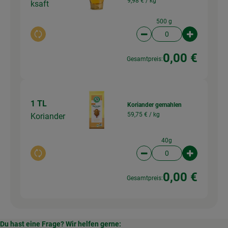
9,98 € /
kg
ksaft
500 g
Auswahl ändern
Artikelanzahl verringer
Artikelanz
0,00 €
Gesamtpreis:
1 TL
Koriander gemahlen
59,75 € /
kg
Koriander
40g
Auswahl ändern
Artikelanzahl verringer
Artikelanz
0,00 €
Gesamtpreis:
Du hast eine Frage? Wir helfen gerne: