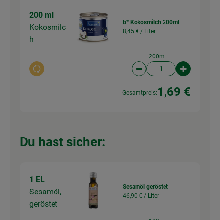
200 ml
b* Kokosmilch 200ml
Kokosmilc
8,45 € /
Liter
h
200ml
Auswahl ändern
Artikelanzahl verringer
Artikelanz
1,69 €
Gesamtpreis:
Du hast sicher:
1 EL
Sesamöl geröstet
Sesamöl,
46,90 € /
Liter
geröstet