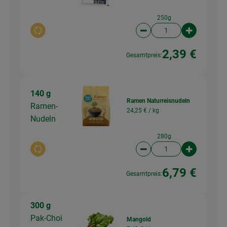
250g
Auswahl ändern
Artikelanzahl verringer
Artikelanz
2,39 €
Gesamtpreis:
140 g
Ramen Naturreisnudeln
Ramen-
24,25 € /
kg
Nudeln
280g
Auswahl ändern
Artikelanzahl verringer
Artikelanz
6,79 €
Gesamtpreis:
300 g
Pak-Choi
Mangold