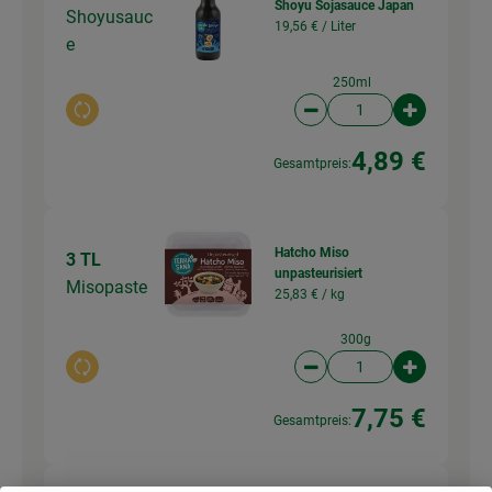
Shoyu Sojasauce Japan
Shoyusauc
19,56 € /
Liter
e
250ml
Auswahl ändern
Artikelanzahl verringer
Artikelanz
4,89 €
Gesamtpreis:
Hatcho Miso
3 TL
unpasteurisiert
Misopaste
25,83 € /
kg
300g
Auswahl ändern
Artikelanzahl verringer
Artikelanz
7,75 €
Gesamtpreis: