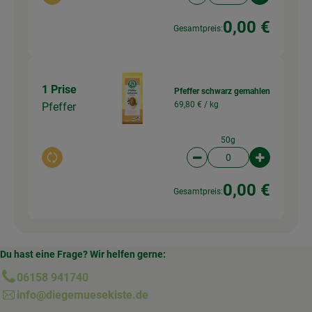
Artikelanzahl verringer
Artikelanz
0,00 €
Gesamtpreis:
1 Prise
Pfeffer schwarz gemahlen
69,80 € /
kg
Pfeffer
50g
Auswahl ändern
Artikelanzahl verringer
Artikelanz
0,00 €
Gesamtpreis:
Du hast eine Frage? Wir helfen gerne:
06158 941740
info@diegemuesekiste.de