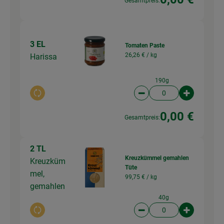
Gesamtpreis:
3 EL
Tomaten Paste
26,26 € /
kg
Harissa
190g
Auswahl ändern
Artikelanzahl verringer
Artikelanz
0,00 €
Gesamtpreis:
2 TL
Kreuzkümmel gemahlen
Kreuzküm
Tüte
mel,
99,75 € /
kg
gemahlen
40g
Auswahl ändern
Artikelanzahl verringer
Artikelanz