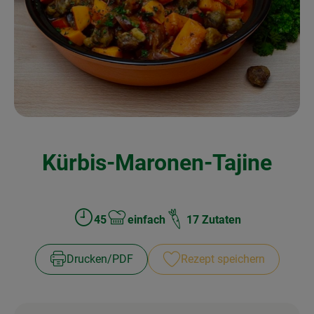
Kochen & Backen
Naturkost
Drogerie
Über uns
Kürbis-Maronen-Tajine
Blog
Rezepte
Nützliches
45
einfach
17 Zutaten
Zubreitungszeit:
Schwierigkeit:
Veranstaltungen
Drucken​/​PDF
Rezept speichern