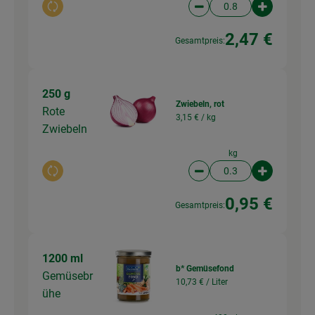
Auswahl ändern
Artikelanzahl verringer
Artikelanz
2,47 €
Gesamtpreis:
250 g
Zwiebeln, rot
Rote
3,15 € /
kg
Zwiebeln
kg
Auswahl ändern
Artikelanzahl verringer
Artikelanz
0,95 €
Gesamtpreis:
1200 ml
b* Gemüsefond
Gemüsebr
10,73 € /
Liter
ühe