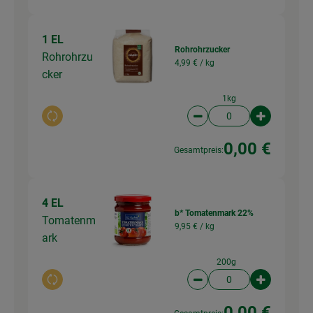
1 EL
Rohrohrzucker
Rohrohrzu
4,99 € /
kg
cker
1kg
Auswahl ändern
Artikelanzahl verringer
Artikelanz
0,00 €
Gesamtpreis:
4 EL
b* Tomatenmark 22%
Tomatenm
9,95 € /
kg
ark
200g
Auswahl ändern
Artikelanzahl verringer
Artikelanz
0,00 €