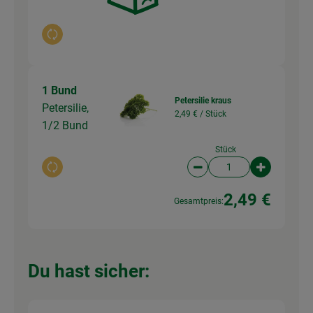
Auswahl ändern
1 Bund
Petersilie kraus
Petersilie,
2,49 € /
Stück
1/2 Bund
Stück
Auswahl ändern
Artikelanzahl verringer
Artikelanz
2,49 €
Gesamtpreis:
Du hast sicher: