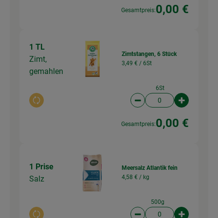
0,00 €
Gesamtpreis:
1 TL
Zimtstangen, 6 Stück
Zimt,
3,49 € /
6St
gemahlen
6St
Auswahl ändern
Artikelanzahl verringer
Artikelanz
0,00 €
Gesamtpreis:
1 Prise
Meersalz Atlantik fein
4,58 € /
kg
Salz
500g
Auswahl ändern