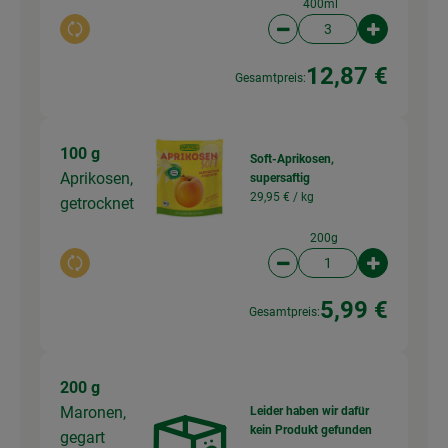
400ml
Auswahl ändern
Artikelanzahl verringer
Artikelanz
12,87 €
Gesamtpreis:
100 g
Soft-Aprikosen,
Aprikosen,
supersaftig
29,95 € /
kg
getrocknet
200g
Auswahl ändern
Artikelanzahl verringer
Artikelanz
5,99 €
Gesamtpreis:
200 g
Maronen,
Leider haben wir dafür
kein Produkt gefunden
gegart