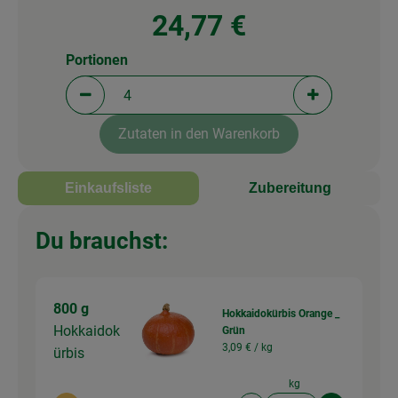
24,77 €
Portionen
Portionen verringern (aktuell 4 Portionen ausgewä
Portionen erh
Zutaten in den Warenkorb
Einkaufsliste
Zubereitung
Du brauchst:
800 g
Hokkaidokürbis Orange _
Hokkaidok
Grün
3,09 € /
kg
ürbis
kg