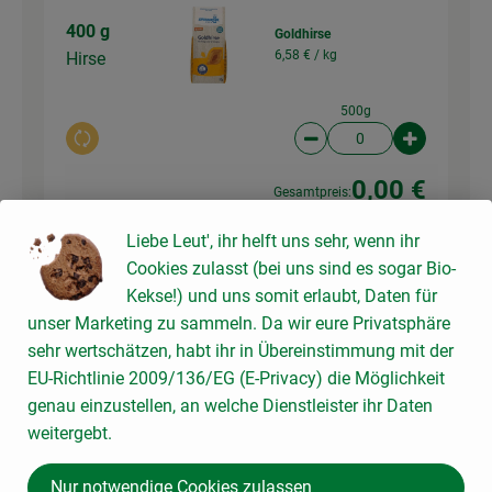
400 g
Goldhirse
6,58 € /
kg
Hirse
500g
Auswahl ändern
Artikelanzahl verringer
Artikelanz
0,00 €
Gesamtpreis:
Liebe Leut', ihr helft uns sehr, wenn ihr
Cookies zulasst (bei uns sind es sogar Bio-
400 g
Couscous
Kekse!) und uns somit erlaubt, Daten für
7,78 € /
kg
Couscous
unser Marketing zu sammeln. Da wir eure Privatsphäre
sehr wertschätzen, habt ihr in Übereinstimmung mit der
500g
EU-Richtlinie 2009/136/EG (E-Privacy) die Möglichkeit
Auswahl ändern
Artikelanzahl verringer
Artikelanz
genau einzustellen, an welche Dienstleister ihr Daten
weitergebt.
0,00 €
Gesamtpreis:
Nur notwendige Cookies zulassen