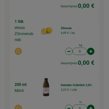
0,00 €
Gesamtpreis:
1 Stk
etwas
Zitronen
6,49 € /
kg
Zitronenab
rieb
kg
Auswahl ändern
Artikelanzahl verringer
Artikelanz
0,00 €
Gesamtpreis:
200 ml
Demeter-Vollmilch 3,8%
2,25 € /
Liter
Milch
1L