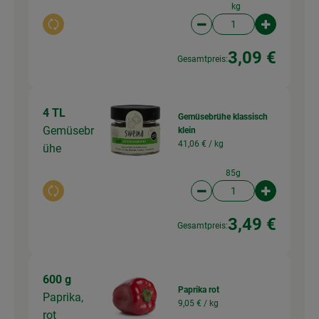
kg
Auswahl ändern
Artikelanzahl verringer
Artikelanz
3,09 €
Gesamtpreis:
4 TL
Gemüsebrühe klassisch
Gemüsebr
klein
41,06 € /
kg
ühe
85g
Auswahl ändern
Artikelanzahl verringer
Artikelanz
3,49 €
Gesamtpreis:
600 g
Paprika rot
Paprika,
9,05 € /
kg
rot