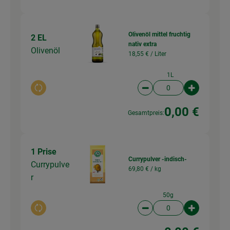
Olivenöl mittel fruchtig
2 EL
nativ extra
Olivenöl
18,55 € /
Liter
1L
Auswahl ändern
Artikelanzahl verringer
Artikelanz
0,00 €
Gesamtpreis:
1 Prise
Currypulver -indisch-
Currypulve
69,80 € /
kg
r
50g
Auswahl ändern
Artikelanzahl verringer
Artikelanz