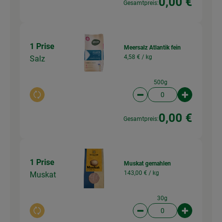
0,00 €
Gesamtpreis:
1 Prise
Meersalz Atlantik fein
4,58 € /
kg
Salz
500g
Auswahl ändern
Artikelanzahl verringer
Artikelanz
0,00 €
Gesamtpreis:
1 Prise
Muskat gemahlen
143,00 € /
kg
Muskat
30g
Auswahl ändern
Artikelanzahl verringer
Artikelanz