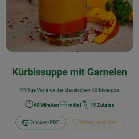
Kochen & Backen
Naturkost
Drogerie
Über uns
Kürbissuppe mit Garnelen
Blog
Rezepte
Pfiffige Variante der klassischen Kürbissuppe
Nützliches
60 Minuten
mittel
15 Zutaten
Zubreitungszeit:
Schwierigkeit:
Veranstaltungen
Drucken​/​PDF
Rezept speichern