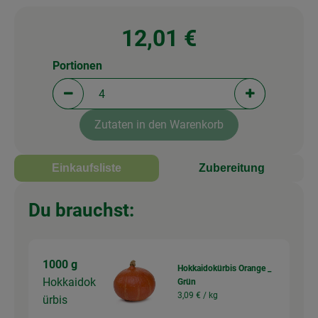
12,01 €
Portionen
Portionen verringern (aktuell 4 Portionen ausgewä
Portionen erh
Zutaten in den Warenkorb
Einkaufsliste
Zubereitung
Du brauchst:
1000 g
Hokkaidokürbis Orange _
Hokkaidok
Grün
3,09 € /
kg
ürbis