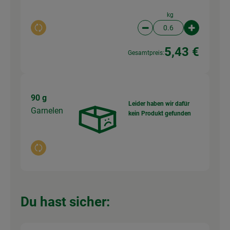
kg
Auswahl ändern
Artikelanzahl verringer
Artikelanz
5,43 €
Gesamtpreis:
90 g
Leider haben wir dafür
Garnelen
kein Produkt gefunden
Auswahl ändern
Du hast sicher: