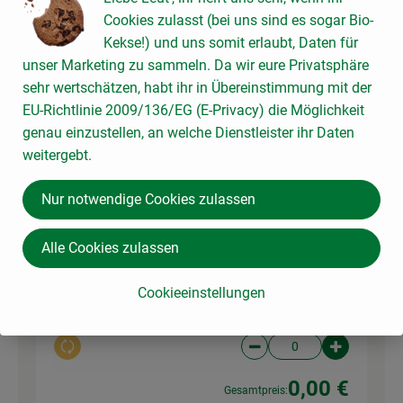
Cookies zulasst (bei uns sind es sogar Bio-
1 Prise
Kekse!) und uns somit erlaubt, Daten für
Ingwer gemahlen
Ingwerpulv
Lebensbaum
unser Marketing zu sammeln. Da wir eure Privatsphäre
69,75 € /
kg
er
sehr wertschätzen, habt ihr in Übereinstimmung mit der
EU-Richtlinie 2009/136/EG (E-Privacy) die Möglichkeit
40g
genau einzustellen, an welche Dienstleister ihr Daten
Auswahl ändern
Artikelanzahl verringer
Artikelanz
weitergebt.
0,00 €
Gesamtpreis:
Nur notwendige Cookies zulassen
1 TL
Alle Cookies zulassen
Thai Chili-Paste
Thai-Chili-
63,80 € /
kg
Paste
Cookieeinstellungen
50g
Auswahl ändern
Artikelanzahl verringer
Artikelanz
0,00 €
Gesamtpreis: