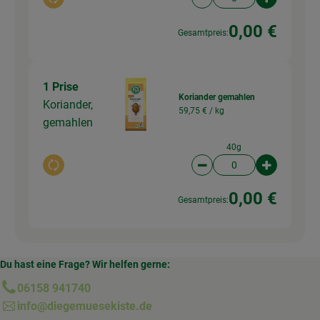
Auswahl ändern
Artikelanzahl verringer
Artikelanz
0,00 €
Gesamtpreis:
1 Prise
Koriander gemahlen
Koriander,
59,75 € /
kg
gemahlen
40g
Auswahl ändern
Artikelanzahl verringer
Artikelanz
0,00 €
Gesamtpreis:
Du hast eine Frage? Wir helfen gerne:
06158 941740
info@diegemuesekiste.de