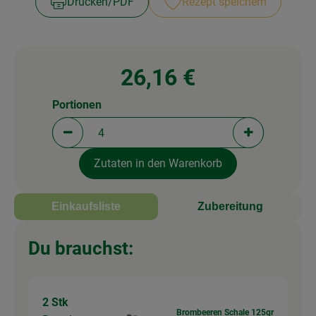
Drucken​/​PDF
Rezept speichern
26,16 €
Portionen
Portionen verringern (aktuell 4 Portionen ausgewä
Portionen erh
Zutaten in den Warenkorb
Einkaufsliste
Zubereitung
Du brauchst:
2 Stk
Brombeeren Schale 125gr