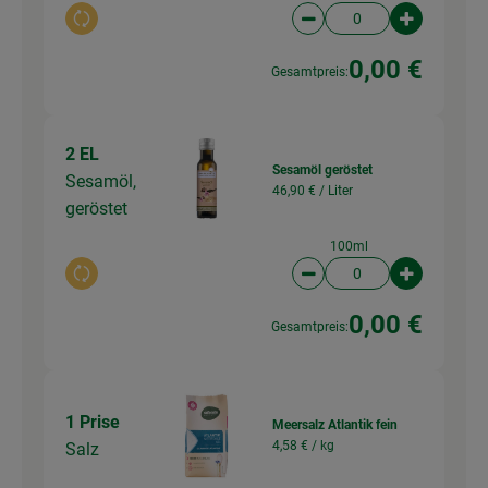
Auswahl ändern
Artikelanzahl verringer
Artikelanz
0,00 €
Gesamtpreis:
2 EL
Sesamöl geröstet
Sesamöl,
46,90 € /
Liter
geröstet
100ml
Auswahl ändern
Artikelanzahl verringer
Artikelanz
0,00 €
Gesamtpreis:
1 Prise
Meersalz Atlantik fein
4,58 € /
kg
Salz