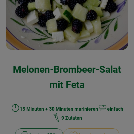
Kochen & Backen
Naturkost
Drogerie
Über uns
Melonen-Brombeer-Salat
Blog
Rezepte
mit Feta
Nützliches
Veranstaltungen
15 Minuten + 30 Minuten marinieren
einfach
Zubreitungszeit:
Schwierigkeit:
9 Zutaten