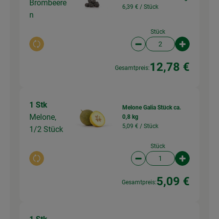
Brombeere
6,39 € /
Stück
n
Stück
Auswahl ändern
Artikelanzahl verringer
Artikelanz
12,78 €
Gesamtpreis:
1 Stk
Melone Galia Stück ca.
Melone,
0,8 kg
5,09 € /
Stück
1/2 Stück
Stück
Auswahl ändern
Artikelanzahl verringer
Artikelanz
5,09 €
Gesamtpreis: