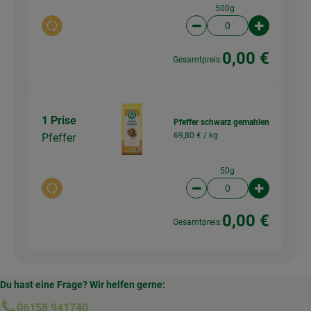
500g
Auswahl ändern
Artikelanzahl verringer
Artikelanz
0,00 €
Gesamtpreis:
1 Prise
Pfeffer schwarz gemahlen
69,80 € /
kg
Pfeffer
50g
Auswahl ändern
Artikelanzahl verringer
Artikelanz
0,00 €
Gesamtpreis:
Du hast eine Frage? Wir helfen gerne:
06158 941740