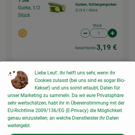
1 Stk
Gurken, Schlangengurken
Gurke, 1/2
3,19 € /
Stück
Stück
Stück
Auswahl ändern
Artikelanzahl verringer
Artikelanz
3,19 €
Gesamtpreis:
Liebe Leut', ihr helft uns sehr, wenn ihr
180 g
Schaf_Feta natur g.U.
Cookies zulasst (bei uns sind es sogar Bio-
28,33 € /
kg
Feta
Kekse!) und uns somit erlaubt, Daten für
unser Marketing zu sammeln. Da wir eure Privatsphäre
180g
sehr wertschätzen, habt ihr in Übereinstimmung mit der
Auswahl ändern
Artikelanzahl verringer
Artikelanz
EU-Richtlinie 2009/136/EG (E-Privacy) die Möglichkeit
5,10 €
genau einzustellen, an welche Dienstleister ihr Daten
Gesamtpreis:
weitergebt.