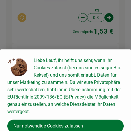
kg
Auswahl ändern
Artikelanzahl verringer
Artikelanz
1,53 €
Gesamtpreis:
15 g
Walnusskerne halbe
Liebe Leut', ihr helft uns sehr, wenn ihr
Walnusske
3,69 € /
100g
Cookies zulasst (bei uns sind es sogar Bio-
rne
Kekse!) und uns somit erlaubt, Daten für
100 g
unser Marketing zu sammeln. Da wir eure Privatsphäre
Auswahl ändern
Artikelanzahl verringer
Artikelanz
sehr wertschätzen, habt ihr in Übereinstimmung mit der
EU-Richtlinie 2009/136/EG (E-Privacy) die Möglichkeit
3,69 €
Gesamtpreis:
genau einzustellen, an welche Dienstleister ihr Daten
weitergebt.
125 g
Ziegen Frischkäserolle
Nur notwendige Cookies zulassen
Ziegenfrisc
Natur