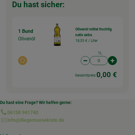
Du hast sicher:
Olivenöl mittel fruchtig
1 Bund
nativ extra
Olivenöl
18,55 € /
Liter
1L
Auswahl ändern
Artikelanzahl verringer
Artikelanz
0,00 €
Gesamtpreis:
Du hast eine Frage? Wir helfen gerne:
06158 941740
info@diegemuesekiste.de