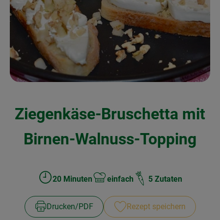
Kochen & Backen
Naturkost
Drogerie
Über uns
Ziegenkäse-Bruschetta mit
Blog
Rezepte
Birnen-Walnuss-Topping
Nützliches
Veranstaltungen
20 Minuten
einfach
5 Zutaten
Zubreitungszeit:
Schwierigkeit:
Drucken​/​PDF
Rezept speichern