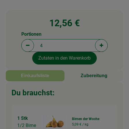
12,56 €
Portionen
Portionen verringern (aktuell 4 Portionen ausgewä
Portionen erh
Zutaten in den Warenkorb
Einkaufsliste
Zubereitung
Du brauchst:
1 Stk
Birnen der Woche
5,09 € /
kg
1/2 Birne