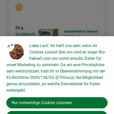
Auswahl ändern
50 g
Sardellenfilets in Olivenöl
Sardellenfil
93,80 € /
kg
ets in Öl
Liebe Leut', ihr helft uns sehr, wenn ihr
50g
Cookies zulasst (bei uns sind es sogar Bio-
Auswahl ändern
Artikelanzahl verringer
Artikelanz
Kekse!) und uns somit erlaubt, Daten für
unser Marketing zu sammeln. Da wir eure Privatsphäre
4,69 €
Gesamtpreis:
sehr wertschätzen, habt ihr in Übereinstimmung mit der
EU-Richtlinie 2009/136/EG (E-Privacy) die Möglichkeit
genau einzustellen, an welche Dienstleister ihr Daten
weitergebt.
Du hast sicher:
Nur notwendige Cookies zulassen