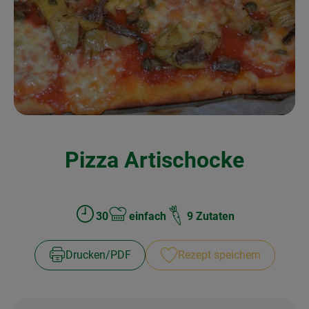
Kochen & Backen
Naturkost
Drogerie
Über uns
Pizza Artischocke
Blog
Rezepte
Nützliches
30
einfach
9 Zutaten
Zubreitungszeit:
Schwierigkeit:
Veranstaltungen
Drucken​/​PDF
Rezept speichern