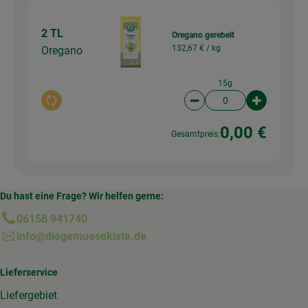
2 TL
Oregano gerebelt
132,67 € /
kg
Oregano
15g
Auswahl ändern
Artikelanzahl verringer
Artikelanz
0,00 €
Gesamtpreis:
Du hast eine Frage? Wir helfen gerne:
06158 941740
info@diegemuesekiste.de
Lieferservice
Liefergebiet