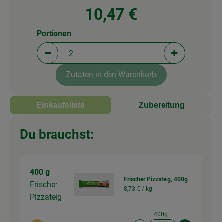
10,47 €
Portionen
Portionen verringern (aktuell 2 Portionen ausgewä
Portionen erh
Zutaten in den Warenkorb
Einkaufsliste
Zubereitung
Du brauchst:
400 g
Frischer Pizzateig, 400g
Frischer
8,73 € /
kg
Pizzateig
400g