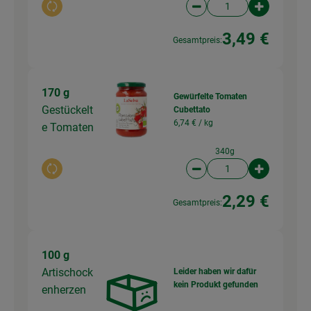
Auswahl ändern
Artikelanzahl verringer
Artikelanz
3,49 €
Gesamtpreis:
170 g
Gewürfelte Tomaten
Gestückelt
Cubettato
6,74 € /
kg
e Tomaten
340g
Auswahl ändern
Artikelanzahl verringer
Artikelanz
2,29 €
Gesamtpreis:
100 g
Artischock
Leider haben wir dafür
kein Produkt gefunden
enherzen