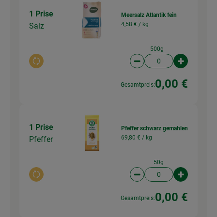
1 Prise
Meersalz Atlantik fein
4,58 € /
kg
Salz
500g
Auswahl ändern
Artikelanzahl verringer
Artikelanz
0,00 €
Gesamtpreis:
1 Prise
Pfeffer schwarz gemahlen
69,80 € /
kg
Pfeffer
50g
Auswahl ändern
Artikelanzahl verringer
Artikelanz
0,00 €
Gesamtpreis: