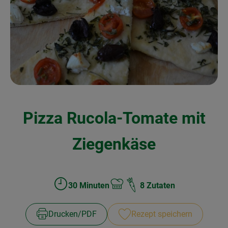
Kochen & Backen
Naturkost
Drogerie
Über uns
Pizza Rucola-Tomate mit
Blog
Rezepte
Ziegenkäse
Nützliches
Veranstaltungen
30 Minuten
8 Zutaten
Zubreitungszeit:
Schwierigkeit:
Drucken​/​PDF
Rezept speichern