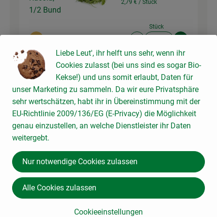
2,79 € /
Stück
1/2 Bund
Stück
Auswahl ändern
Artikelanzahl verringer
Artikelanz
Liebe Leut', ihr helft uns sehr, wenn ihr
2,79 €
Gesamtpreis:
Cookies zulasst (bei uns sind es sogar Bio-
Kekse!) und uns somit erlaubt, Daten für
unser Marketing zu sammeln. Da wir eure Privatsphäre
sehr wertschätzen, habt ihr in Übereinstimmung mit der
Ziegen Frischkäserolle
125 g
Natur
EU-Richtlinie 2009/136/EG (E-Privacy) die Möglichkeit
Ziegenrolle
31,12 € /
kg
genau einzustellen, an welche Dienstleister ihr Daten
weitergebt.
125g
Auswahl ändern
Artikelanzahl verringer
Artikelanz
Nur notwendige Cookies zulassen
3,89 €
Gesamtpreis:
Alle Cookies zulassen
100 g
Cookieeinstellungen
Kalamata-Oliven in Lake,