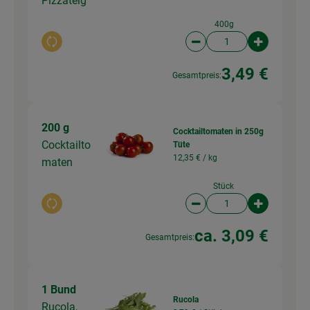
Pizzateig
400g
Auswahl ändern
Artikelanzahl verringer
Artikelanz
3,49 €
Gesamtpreis:
200 g
Cocktailtomaten in 250g
Cocktailto
Tüte
12,35 € /
kg
maten
Stück
Auswahl ändern
Artikelanzahl verringer
Artikelanz
ca. 3,09 €
Gesamtpreis:
1 Bund
Rucola
Rucola,