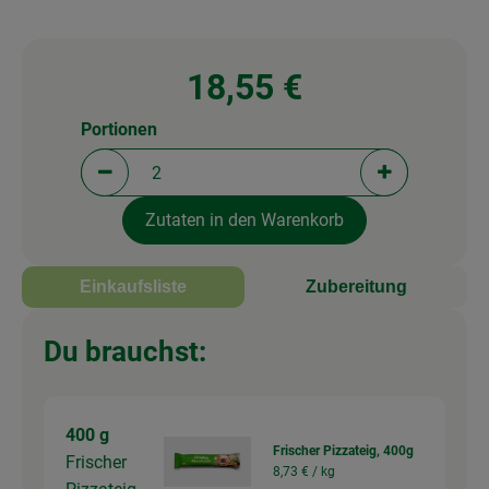
18,55 €
Portionen
Portionen verringern (aktuell 2 Portionen ausgewä
Portionen erh
Zutaten in den Warenkorb
Einkaufsliste
Zubereitung
Du brauchst:
400 g
Frischer Pizzateig, 400g
Frischer
8,73 € /
kg