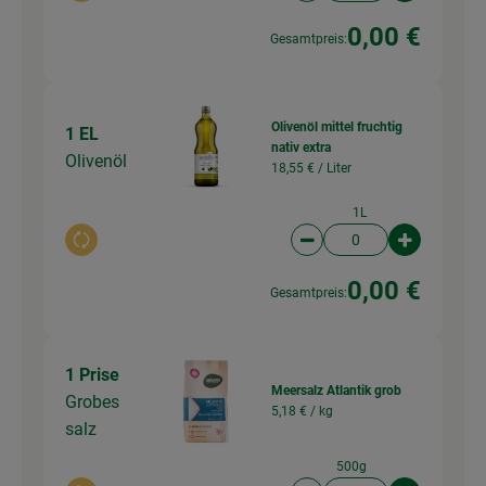
0,00 €
Gesamtpreis:
Olivenöl mittel fruchtig
1 EL
nativ extra
Olivenöl
18,55 € /
Liter
1L
Auswahl ändern
Artikelanzahl verringer
Artikelanz
0,00 €
Gesamtpreis:
1 Prise
Meersalz Atlantik grob
Grobes
5,18 € /
kg
salz
500g