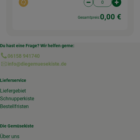
Auswahl ändern
Artikelanzahl verringer
Artikelanz
0,00 €
Gesamtpreis:
Du hast eine Frage? Wir helfen gerne:
06158 941740
info@diegemuesekiste.de
Lieferservice
Liefergebiet
Schnupperkiste
Bestellfristen
Die Gemüsekiste
Über uns