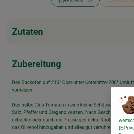
Zutaten
Zubereitung
Den Backofen auf 210° Ober-unter-Unterhitze/200° Umluft
vorheizen.
Das halbe Glas Tomaten in eine kleine Schüssel geben un
Salz, Pfeffer und Oregano würzen. Nach Geschmack eine 
gehackte oder durch die Presse gedrückte Knoblauchzehe
wertsc
das Olivenöl hinzugeben und alles gut verrühren.
(E-Priv