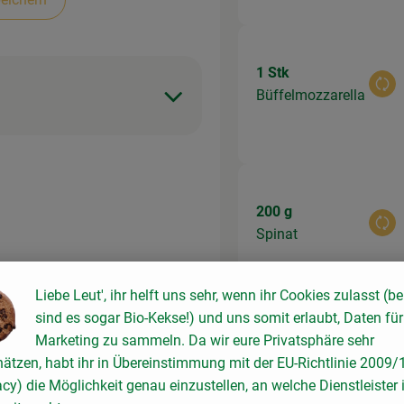
1 Stk
Aus
Büffelmozzarella
200 g
Aus
Spinat
Liebe Leut', ihr helft uns sehr, wenn ihr Cookies zulasst (be
d mit
sind es sogar Bio-Kekse!) und uns somit erlaubt, Daten für
50 g
fein
Marketing zu sammeln. Da wir eure Privatsphäre sehr
Räucherlachs in
Aus
 und
hätzen, habt ihr in Übereinstimmung mit der EU-Richtlinie 2009
Scheiben
acy) die Möglichkeit genau einzustellen, an welche Dienstleister 