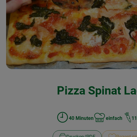
Pizza Spinat L
40 Minuten
einfach
11
Zubreitungszeit:
Schwierigkeit:
Drucken​/​PDF
Rezept sp