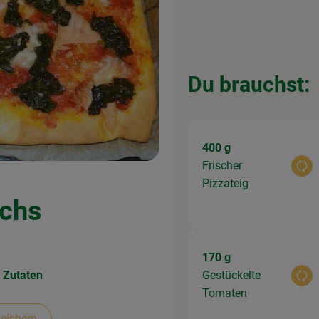
Du brauchst:
400 g
Frischer
Aus
Pizzateig
achs
170 g
 Zutaten
Gestückelte
Aus
Tomaten
eichern