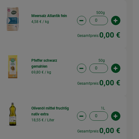
500g
Meersalz Atlantik fein
4,58 € /
kg
wahl ändern
Artikelanzahl verringern (
Artikelanz
0,00 €
Gesamtpreis:
50g
Pfeffer schwarz
gemahlen
wahl ändern
Artikelanzahl verringern (
Artikelanz
69,80 € /
kg
0,00 €
Gesamtpreis:
1L
Olivenöl mittel fruchtig
nativ extra
wahl ändern
Artikelanzahl verringern (
Artikelanz
18,55 € /
Liter
0,00 €
Gesamtpreis: