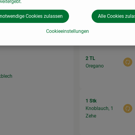
eitergebt.
 notwendige Cookies zulassen
Alle Cookies zul
ne
Du hast siche
efallen
Cookieeinstellungen
.
2 TL
Aus
Oregano
kblech
1 Stk
Knoblauch, 1
Aus
Zehe