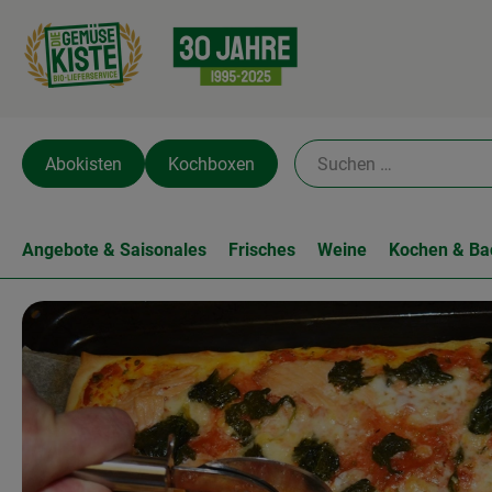
Abokisten
Kochboxen
Angebote & Saisonales
Frisches
Weine
Kochen & Ba