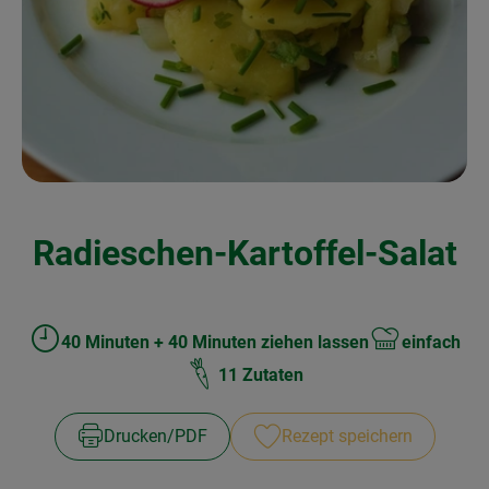
Kochen & Backen
Naturkost
Drogerie
Über uns
Radieschen-Kartoffel-Salat
Blog
Rezepte
Nützliches
40 Minuten + 40 Minuten ziehen lassen
einfach
Zubreitungszeit:
Schwierigkeit:
11 Zutaten
Veranstaltungen
Drucken​/​PDF
Rezept speichern