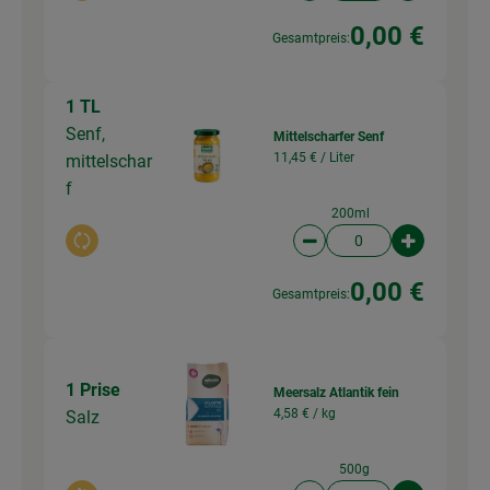
0,00 €
Gesamtpreis:
1 TL
Senf,
Mittelscharfer Senf
11,45 € /
Liter
mittelschar
f
200ml
Auswahl ändern
Artikelanzahl verringer
Artikelanz
0,00 €
Gesamtpreis:
1 Prise
Meersalz Atlantik fein
4,58 € /
kg
Salz
500g