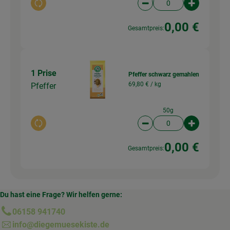
Auswahl ändern
Artikelanzahl verringer
Artikelanz
0,00 €
Gesamtpreis:
1 Prise
Pfeffer schwarz gemahlen
69,80 € /
kg
Pfeffer
50g
Auswahl ändern
Artikelanzahl verringer
Artikelanz
0,00 €
Gesamtpreis:
Du hast eine Frage? Wir helfen gerne:
06158 941740
info@diegemuesekiste.de