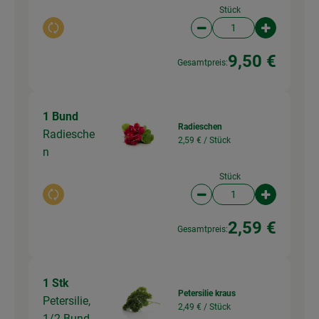
Stück
Auswahl ändern
Artikelanzahl verringer
Artikelanz
9,50 €
Gesamtpreis:
1 Bund
Radieschen
Radiesche
2,59 € /
Stück
n
Stück
Auswahl ändern
Artikelanzahl verringer
Artikelanz
2,59 €
Gesamtpreis:
1 Stk
Petersilie kraus
Petersilie,
2,49 € /
Stück
1/2 Bund