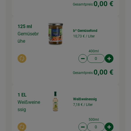
0,00 €
Gesamtpreis:
125 ml
b* Gemüsefond
Gemüsebr
10,73 € /
Liter
ühe
400ml
Auswahl ändern
Artikelanzahl verringer
Artikelanz
0,00 €
Gesamtpreis:
1 EL
Weißweinessig
Weißweine
7,18 € /
Liter
ssig
500ml
Auswahl ändern
Artikelanzahl verringer
Artikelanz