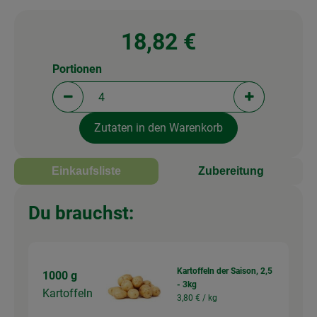
18,82 €
Portionen
Portionen verringern (aktuell 4 Portionen ausgewä
Portionen erh
Zutaten in den Warenkorb
Einkaufsliste
Zubereitung
Du brauchst:
Kartoffeln der Saison, 2,5
1000 g
- 3kg
Kartoffeln
3,80 € /
kg