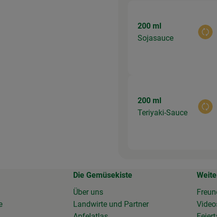
200 ml
Aus
Sojasauce
200 ml
Aus
Teriyaki-Sauce
Die Gemüsekiste
Weite
Über uns
Freun
e
Landwirte und Partner
Vide
Apfelatlas
Feier