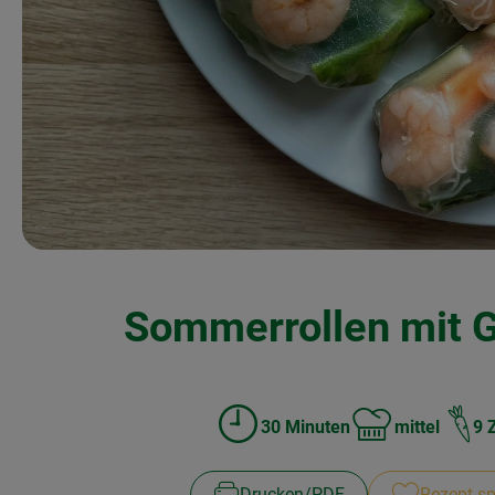
Sommerrollen mit 
30 Minuten
mittel
9 
Zubreitungszeit:
Schwierigkeit:
Drucken​/​PDF
Rezept sp