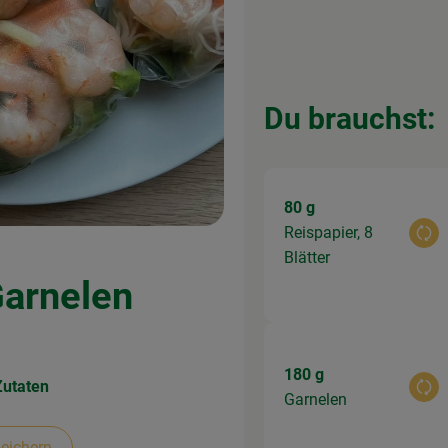
Du brauchst:
80 g
Reispapier, 8
Aus
Blätter
Garnelen
180 g
Zutaten
Aus
Garnelen
eichern