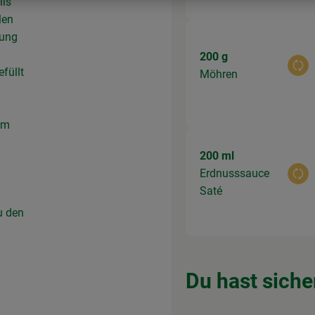
ils
len
lung
200 g
Aus
füllt
Möhren
um
200 ml
Erdnusssauce
Aus
Saté
u den
Du hast siche