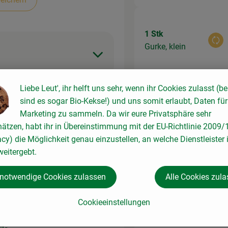
1 Stk
Aus
Gurke, klein
Liebe Leut', ihr helft uns sehr, wenn ihr Cookies zulasst (be
sind es sogar Bio-Kekse!) und uns somit erlaubt, Daten für
80 g
Marketing zu sammeln. Da wir eure Privatsphäre sehr
Aus
Glasnudeln
hätzen, habt ihr in Übereinstimmung mit der EU-Richtlinie 2009
acy) die Möglichkeit genau einzustellen, an welche Dienstleister 
en
eitergebt.
 notwendige Cookies zulassen
Alle Cookies zul
1 Stk
einige
Aus
Cookieeinstellungen
fläche
Salatblätter
en. Auf