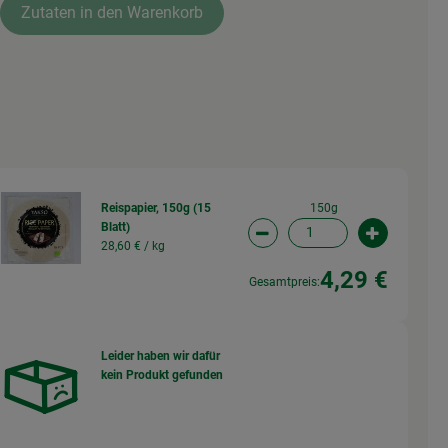
Zutaten in den Warenkorb
150g
Reispapier, 150g (15
Blatt)
wahl ändern
Artikelanzahl verringern (
Artikelanz
28,60 € /
kg
4,29 €
Gesamtpreis:
Leider haben wir dafür
kein Produkt gefunden
wahl ändern