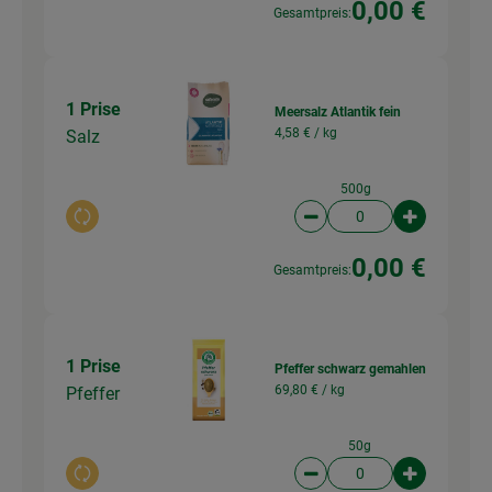
0,00 €
Gesamtpreis:
1 Prise
Meersalz Atlantik fein
4,58 € /
kg
Salz
500g
Auswahl ändern
Artikelanzahl verringer
Artikelanz
0,00 €
Gesamtpreis:
1 Prise
Pfeffer schwarz gemahlen
69,80 € /
kg
Pfeffer
50g
Auswahl ändern
Artikelanzahl verringer
Artikelanz