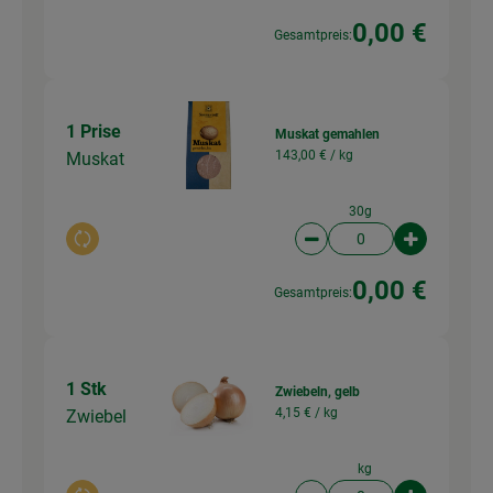
0,00 €
Gesamtpreis:
1 Prise
Muskat gemahlen
143,00 € /
kg
Muskat
30g
Auswahl ändern
Artikelanzahl verringer
Artikelanz
0,00 €
Gesamtpreis:
1 Stk
Zwiebeln, gelb
4,15 € /
kg
Zwiebel
kg