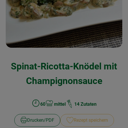
Kochen & Backen
Naturkost
Drogerie
Über uns
Spinat-Ricotta-Knödel mit
Blog
Rezepte
Champignonsauce
Nützliches
Veranstaltungen
60
mittel
14 Zutaten
Zubreitungszeit:
Schwierigkeit:
Drucken​/​PDF
Rezept speichern