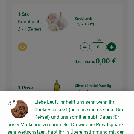
1 Stk
Knoblauch
Knoblauch,
14,59 € /
kg
3 - 4 Zehen
kg
Auswahl ändern
Artikelanzahl verringer
Artikelanz
0,00 €
Gesamtpreis:
Olivenöl mittel fruchtig
1 Prise
nativ extra
Olivenöl
18,55 € /
Liter
Liebe Leut', ihr helft uns sehr, wenn ihr
Cookies zulasst (bei uns sind es sogar Bio-
1L
Kekse!) und uns somit erlaubt, Daten für
Auswahl ändern
Artikelanzahl verringer
Artikelanz
unser Marketing zu sammeln. Da wir eure Privatsphäre
0,00 €
sehr wertschätzen, habt ihr in Übereinstimmung mit der
Gesamtpreis: