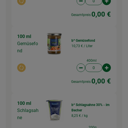
Auswahl ändern
Artikelanzahl verringer
Artikelanz
0,00 €
Gesamtpreis:
100 ml
b* Gemüsefond
Gemüsefo
10,73 € /
Liter
nd
400ml
Auswahl ändern
Artikelanzahl verringer
Artikelanz
0,00 €
Gesamtpreis:
100 ml
b* Schlagsahne 30% - im
Schlagsah
Becher
8,25 € /
kg
ne
200g