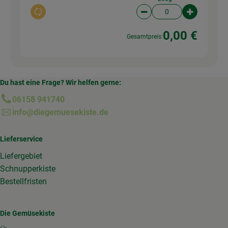
Auswahl ändern
Artikelanzahl verringer
Artikelanz
0,00 €
Gesamtpreis:
Du hast eine Frage? Wir helfen gerne:
06158 941740
info@diegemuesekiste.de
Lieferservice
Liefergebiet
Schnupperkiste
Bestellfristen
Die Gemüsekiste