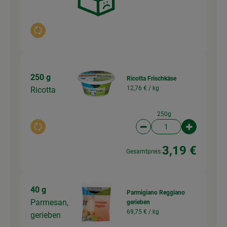
Auswahl ändern
250 g
Ricotta Frischkäse
12,76 € /
kg
Ricotta
250g
Auswahl ändern
Artikelanzahl verringer
Artikelanz
3,19 €
Gesamtpreis:
40 g
Parmigiano Reggiano
Parmesan,
gerieben
69,75 € /
kg
gerieben