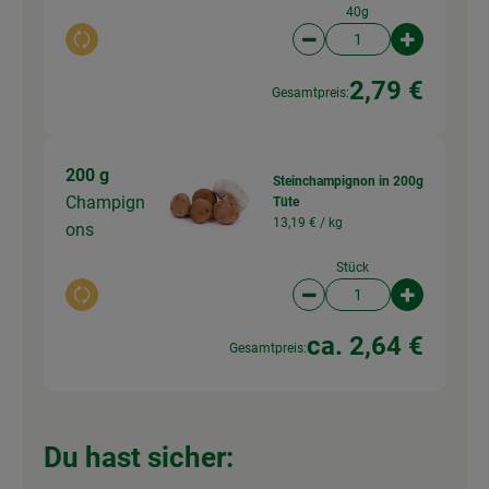
40g
Auswahl ändern
Artikelanzahl verringer
Artikelanz
2,79 €
Gesamtpreis:
200 g
Steinchampignon in 200g
Champign
Tüte
13,19 € /
kg
ons
Stück
Auswahl ändern
Artikelanzahl verringer
Artikelanz
ca. 2,64 €
Gesamtpreis:
Du hast sicher: