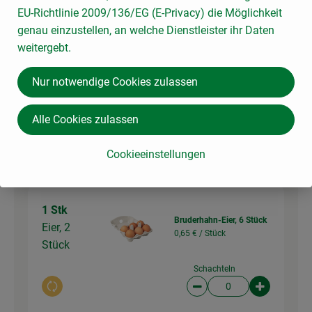
EU-Richtlinie 2009/136/EG (E-Privacy) die Möglichkeit
genau einzustellen, an welche Dienstleister ihr Daten
weitergebt.
Weizenmehl 550
3 EL
(fein&hell)
Mehl
2,59 € /
kg
Nur notwendige Cookies zulassen
1kg
Alle Cookies zulassen
Auswahl ändern
Artikelanzahl verringer
Artikelanz
0,00 €
Cookieeinstellungen
Gesamtpreis:
1 Stk
Bruderhahn-Eier, 6 Stück
Eier, 2
0,65 € /
Stück
Stück
Schachteln
Auswahl ändern
Artikelanzahl verringer
Artikelanz