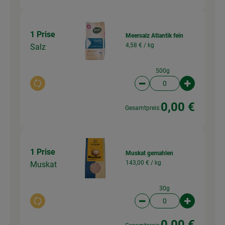
1 Prise
Meersalz Atlantik fein
4,58 € /
kg
Salz
500g
Auswahl ändern
Artikelanzahl verringer
Artikelanz
0,00 €
Gesamtpreis:
1 Prise
Muskat gemahlen
143,00 € /
kg
Muskat
30g
Auswahl ändern
Artikelanzahl verringer
Artikelanz
0,00 €