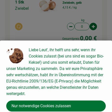
1 Stk
Zwiebeln, gelb
4,15 € /
kg
Zwiebel
kg
Auswahl ändern
Artikelanzahl verringer
Artikelanz
0,00 €
Gesamtpreis:
Liebe Leut', ihr helft uns sehr, wenn ihr
Cookies zulasst (bei uns sind es sogar Bio-
400 g
Tomaten
Kekse!) und uns somit erlaubt, Daten für
7,29 € /
kg
Tomaten
unser Marketing zu sammeln. Da wir eure Privatsphäre
sehr wertschätzen, habt ihr in Übereinstimmung mit der
kg
EU-Richtlinie 2009/136/EG (E-Privacy) die Möglichkeit
Auswahl ändern
Artikelanzahl verringer
Artikelanz
genau einzustellen, an welche Dienstleister ihr Daten
weitergebt.
0,00 €
Gesamtpreis:
Nur notwendige Cookies zulassen