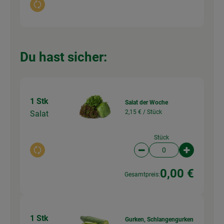
Auswahl ändern
Du hast sicher:
1 Stk
Salat der Woche
2,15 € /
Stück
Salat
Stück
Auswahl ändern
Artikelanzahl verringer
Artikelanz
0,00 €
Gesamtpreis:
1 Stk
Gurken, Schlangengurken