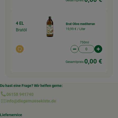
Gesamtpreis:
4 EL
Brat Olive mediterran
19,99 € /
Liter
Bratöl
750ml
Auswahl ändern
Artikelanzahl verringer
Artikelanz
0,00 €
Gesamtpreis:
Du hast eine Frage? Wir helfen gerne:
06158 941740
info@diegemuesekiste.de
Lieferservice