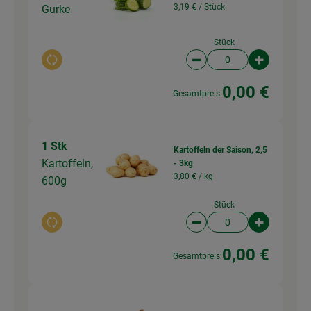
3,19 € /
Stück
Gurke
Stück
Auswahl ändern
Artikelanzahl verringer
Artikelanz
0,00 €
Gesamtpreis:
1 Stk
Kartoffeln der Saison, 2,5
Kartoffeln,
- 3kg
3,80 € /
kg
600g
Stück
Auswahl ändern
Artikelanzahl verringer
Artikelanz
0,00 €
Gesamtpreis: