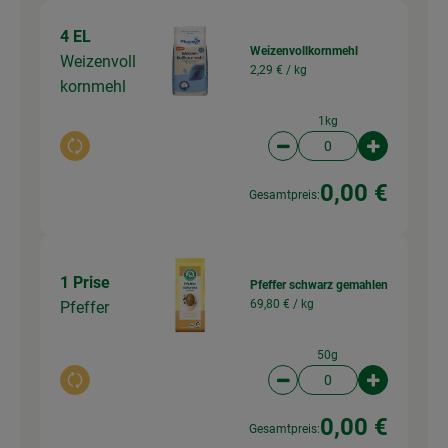
4 EL
Weizenvollkornmehl
Weizenvoll
2,29 € /
kg
kornmehl
1kg
Auswahl ändern
Artikelanzahl verringer
Artikelanz
0,00 €
Gesamtpreis:
1 Prise
Pfeffer schwarz gemahlen
69,80 € /
kg
Pfeffer
50g
Auswahl ändern
Artikelanzahl verringer
Artikelanz
0,00 €
Gesamtpreis: