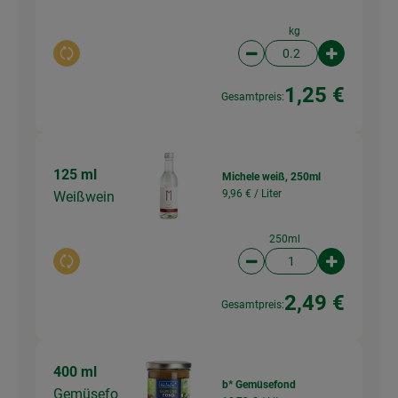
kg
Auswahl ändern
Artikelanzahl verringer
Artikelanz
1,25 €
Gesamtpreis:
125 ml
Michele weiß, 250ml
9,96 € /
Liter
Weißwein
250ml
Auswahl ändern
Artikelanzahl verringer
Artikelanz
2,49 €
Gesamtpreis:
400 ml
b* Gemüsefond
Gemüsefo