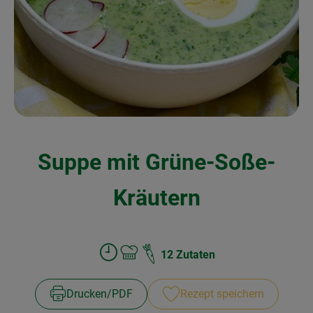
Kochen & Backen
Naturkost
Drogerie
Über uns
Suppe mit Grüne-Soße-
Blog
Rezepte
Kräutern
Nützliches
Veranstaltungen
12 Zutaten
Zubreitungszeit:
Schwierigkeit:
Drucken​/​PDF
Rezept speichern