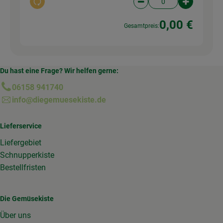
Auswahl ändern
Artikelanzahl verringer
Artikelanz
0,00 €
Gesamtpreis:
Du hast eine Frage? Wir helfen gerne:
06158 941740
info@diegemuesekiste.de
Lieferservice
Liefergebiet
Schnupperkiste
Bestellfristen
Die Gemüsekiste
Über uns