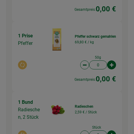
0,00 €
Gesamtpreis:
1 Prise
Pfeffer schwarz gemahlen
69,80 € /
kg
Pfeffer
50g
Auswahl ändern
Artikelanzahl verringer
Artikelanz
0,00 €
Gesamtpreis:
1 Bund
Radieschen
Radiesche
2,59 € /
Stück
n, 2 Stück
Stück