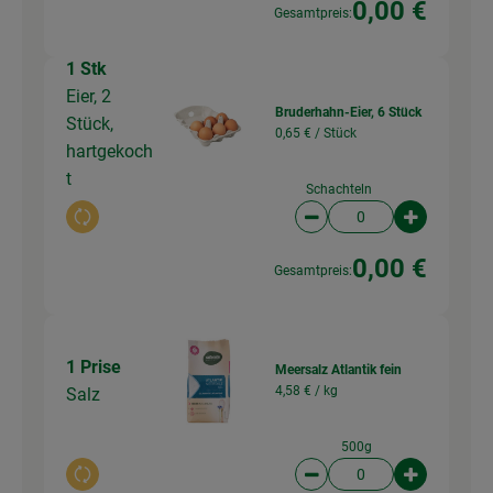
0,00 €
Gesamtpreis:
1 Stk
Eier, 2
Bruderhahn-Eier, 6 Stück
Stück,
0,65 € /
Stück
hartgekoch
t
Schachteln
Auswahl ändern
Artikelanzahl verringer
Artikelanz
0,00 €
Gesamtpreis:
1 Prise
Meersalz Atlantik fein
4,58 € /
kg
Salz
500g
Auswahl ändern
Artikelanzahl verringer
Artikelanz