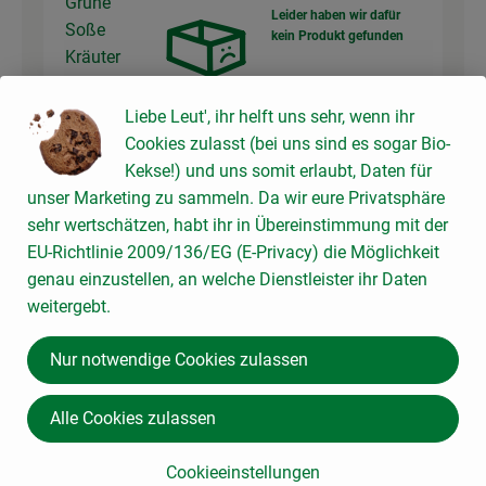
Grüne
Leider haben wir dafür
Soße
kein Produkt gefunden
Kräuter
Auswahl ändern
Liebe Leut', ihr helft uns sehr, wenn ihr
Cookies zulasst (bei uns sind es sogar Bio-
Kekse!) und uns somit erlaubt, Daten für
unser Marketing zu sammeln. Da wir eure Privatsphäre
Du hast sicher:
sehr wertschätzen, habt ihr in Übereinstimmung mit der
EU-Richtlinie 2009/136/EG (E-Privacy) die Möglichkeit
genau einzustellen, an welche Dienstleister ihr Daten
weitergebt.
Kartoffeln der Saison, 2,5
400 g
- 3kg
Kartoffeln
3,80 € /
kg
Nur notwendige Cookies zulassen
Stück
Alle Cookies zulassen
Auswahl ändern
Artikelanzahl verringer
Artikelanz
0,00 €
Cookieeinstellungen
Gesamtpreis: