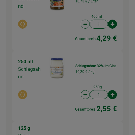
10,73 € /
Liter
nd
400ml
Auswahl ändern
Artikelanzahl verringer
Artikelanz
4,29 €
Gesamtpreis:
250 ml
Schlagsahne 32% im Glas
Schlagsah
10,20 € /
kg
ne
250g
Auswahl ändern
Artikelanzahl verringer
Artikelanz
2,55 €
Gesamtpreis:
125 g