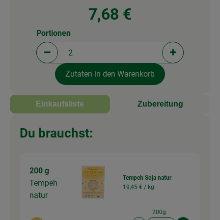
7,68 €
Portionen
Portionen verringern (aktuell 2 Portionen ausgewä
Portionen erh
Zutaten in den Warenkorb
Einkaufsliste
Zubereitung
Du brauchst:
200 g
Tempeh Soja natur
Tempeh
19,45 € /
kg
natur
200g