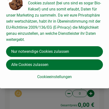
Cookies zulasst (bei uns sind es sogar Bio-
Kekse!) und uns somit erlaubt, Daten für
1 Stk
Salat der Woche
unser Marketing zu sammeln. Da wir eure Privatsphäre
2,15 € /
Stück
Salat
sehr wertschätzen, habt ihr in Übereinstimmung mit der
EU-Richtlinie 2009/136/EG (E-Privacy) die Möglichkeit
Stück
genau einzustellen, an welche Dienstleister ihr Daten
Auswahl ändern
Artikelanzahl verringer
Artikelanz
weitergebt.
0,00 €
Gesamtpreis:
Nur notwendige Cookies zulassen
Alle Cookies zulassen
1 Stk
Zwiebeln, gelb
4,15 € /
kg
Zwiebel
Cookieeinstellungen
kg
Auswahl ändern
Artikelanzahl verringer
Artikelanz
0,00 €
Gesamtpreis: