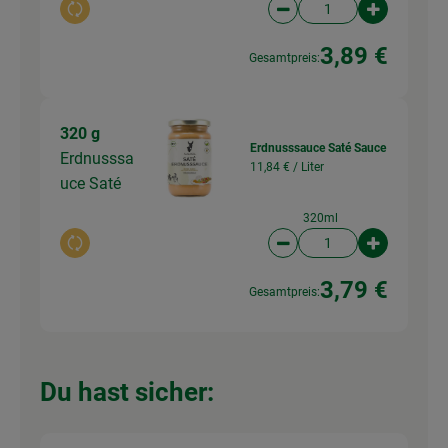
Auswahl ändern
Artikelanzahl verringer
Artikelanz
3,89 €
Gesamtpreis:
320 g
Erdnusssauce Saté Sauce
Erdnusssa
11,84 € /
Liter
uce Saté
320ml
Auswahl ändern
Artikelanzahl verringer
Artikelanz
3,79 €
Gesamtpreis:
Du hast sicher: