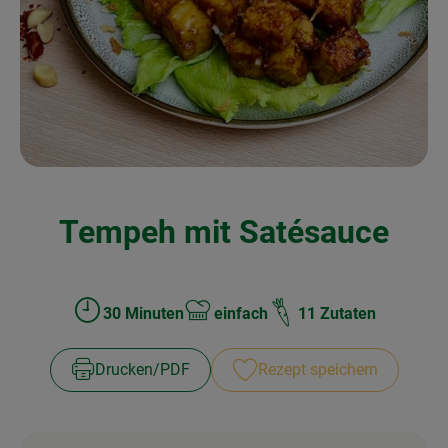
Kochen & Backen
Naturkost
Drogerie
Über uns
Tempeh mit Satésauce
Blog
Rezepte
Nützliches
30 Minuten
einfach
11 Zutaten
Zubreitungszeit:
Schwierigkeit:
Veranstaltungen
Drucken​/​PDF
Rezept speichern