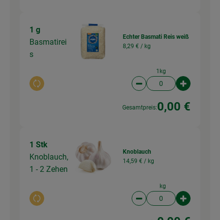
1 g
Echter Basmati Reis weiß
Basmatirei
8,29 € /
kg
s
1kg
Auswahl ändern
Artikelanzahl verringer
Artikelanz
0,00 €
Gesamtpreis:
1 Stk
Knoblauch
Knoblauch,
14,59 € /
kg
1 - 2 Zehen
kg
Auswahl ändern
Artikelanzahl verringer
Artikelanz