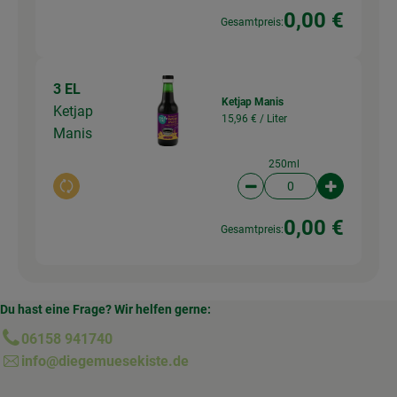
0,00 €
Gesamtpreis:
3 EL
Ketjap Manis
Ketjap
15,96 € /
Liter
Manis
250ml
Auswahl ändern
Artikelanzahl verringer
Artikelanz
0,00 €
Gesamtpreis:
Du hast eine Frage? Wir helfen gerne:
06158 941740
info@diegemuesekiste.de