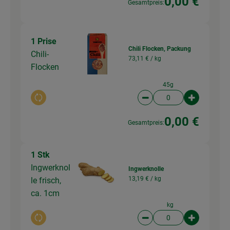
0,00 €
Gesamtpreis:
1 Prise
Chili Flocken, Packung
Chili-
73,11 € /
kg
Flocken
45g
Auswahl ändern
Artikelanzahl verringer
Artikelanz
0,00 €
Gesamtpreis:
1 Stk
Ingwerknol
Ingwerknolle
13,19 € /
kg
le frisch,
ca. 1cm
kg
Auswahl ändern
Artikelanzahl verringer
Artikelanz