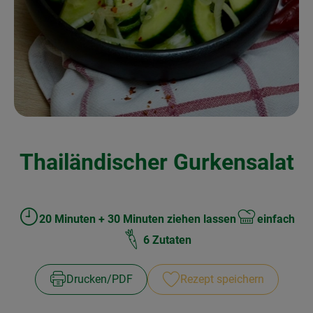
Kochen & Backen
Naturkost
Drogerie
Über uns
Thailändischer Gurkensalat
Blog
Rezepte
Nützliches
20 Minuten + 30 Minuten ziehen lassen
einfach
Zubreitungszeit:
Schwierigkeit:
6 Zutaten
Veranstaltungen
Drucken​/​PDF
Rezept speichern