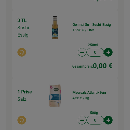
3 TL
Genmai Su - Sushi-Essig
Sushi-
15,96 € /
Liter
Essig
250ml
Auswahl ändern
Artikelanzahl verringer
Artikelanz
0,00 €
Gesamtpreis:
1 Prise
Meersalz Atlantik fein
4,58 € /
kg
Salz
500g
Auswahl ändern
Artikelanzahl verringer
Artikelanz