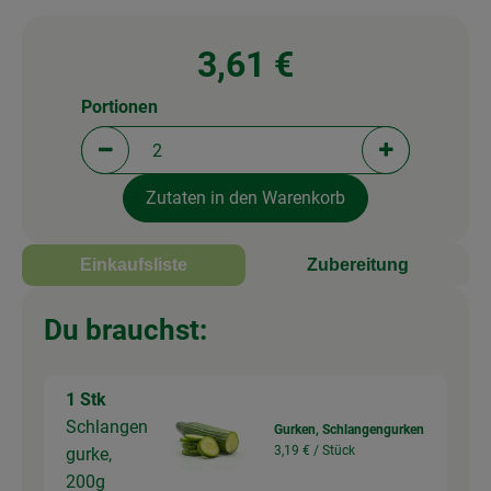
3,61 €
Portionen
Portionen verringern (aktuell 2 Portionen ausgewä
Portionen erh
Zutaten in den Warenkorb
Einkaufsliste
Zubereitung
Du brauchst:
1 Stk
Schlangen
Gurken, Schlangengurken
3,19 € /
Stück
gurke,
200g