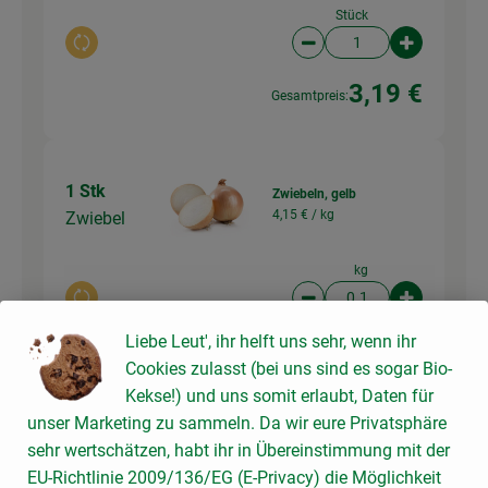
Stück
Auswahl ändern
Artikelanzahl verringer
Artikelanz
3,19 €
Gesamtpreis:
1 Stk
Zwiebeln, gelb
4,15 € /
kg
Zwiebel
kg
Auswahl ändern
Artikelanzahl verringer
Artikelanz
Liebe Leut', ihr helft uns sehr, wenn ihr
0,42 €
Gesamtpreis:
Cookies zulasst (bei uns sind es sogar Bio-
Kekse!) und uns somit erlaubt, Daten für
unser Marketing zu sammeln. Da wir eure Privatsphäre
sehr wertschätzen, habt ihr in Übereinstimmung mit der
Du hast sicher:
EU-Richtlinie 2009/136/EG (E-Privacy) die Möglichkeit