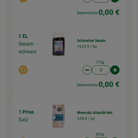
Auswahl ändern
Artikelanzahl verringer
Artikelanz
0,00 €
Gesamtpreis:
1 EL
Schwarzer Sesam
Sesam
18,23 € /
kg
schwarz
175g
Auswahl ändern
Artikelanzahl verringer
Artikelanz
0,00 €
Gesamtpreis:
1 Prise
Meersalz Atlantik fein
4,58 € /
kg
Salz
500g