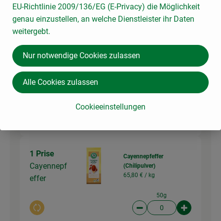
0,00 €
Gesamtpreis:
EU-Richtlinie 2009/136/EG (E-Privacy) die Möglichkeit
genau einzustellen, an welche Dienstleister ihr Daten
weitergebt.
1 Prise
Rosmarin
Nur notwendige Cookies zulassen
89,67 € /
kg
Rosmarin
30g
Alle Cookies zulassen
Auswahl ändern
Artikelanzahl verringer
Artikelanz
Cookieeinstellungen
0,00 €
Gesamtpreis:
1 Prise
Cayennepfeffer
Cayennepf
(Chilipulver)
65,80 € /
kg
effer
50g
Auswahl ändern
Artikelanzahl verringer
Artikelanz