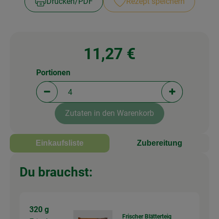
Drucken​/​PDF
Rezept speichern
11,27 €
Portionen
Portionen verringern (aktuell 4 Portionen ausgewä
Portionen erh
Zutaten in den Warenkorb
Einkaufsliste
Zubereitung
Du brauchst:
320 g
Frischer Blätterteig