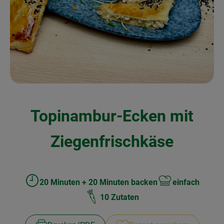
Kochen & Backen
Naturkost
Drogerie
Über uns
Topinambur-Ecken mit
Blog
Rezepte
Ziegenfrischkäse
Nützliches
Veranstaltungen
20 Minuten + 20 Minuten backen
einfach
Zubreitungszeit:
Schwierigkeit:
10 Zutaten