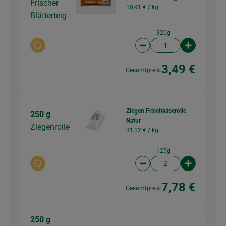
Frischer
10,91 € /
kg
Blätterteig
320g
Auswahl ändern
Artikelanzahl verringer
Artikelanz
3,49 €
Gesamtpreis:
Ziegen Frischkäserolle
250 g
Natur
Ziegenrolle
31,12 € /
kg
125g
Auswahl ändern
Artikelanzahl verringer
Artikelanz
7,78 €
Gesamtpreis:
250 g