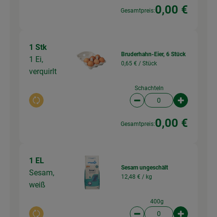
0,00 €
Gesamtpreis:
1 Stk
Bruderhahn-Eier, 6 Stück
1 Ei,
0,65 € /
Stück
verquirlt
Schachteln
Auswahl ändern
Artikelanzahl verringer
Artikelanz
0,00 €
Gesamtpreis:
1 EL
Sesam ungeschält
Sesam,
12,48 € /
kg
weiß
400g