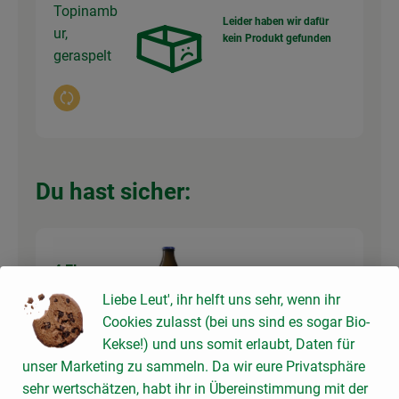
Topinamb
Leider haben wir dafür
ur,
kein Produkt gefunden
geraspelt
Auswahl ändern
Du hast sicher:
4 EL
Demeter-Vollmilch 3,8%
2,25 € /
Liter
Milch
Liebe Leut', ihr helft uns sehr, wenn ihr
Cookies zulasst (bei uns sind es sogar Bio-
1L
Kekse!) und uns somit erlaubt, Daten für
Auswahl ändern
Artikelanzahl verringer
Artikelanz
unser Marketing zu sammeln. Da wir eure Privatsphäre
sehr wertschätzen, habt ihr in Übereinstimmung mit der