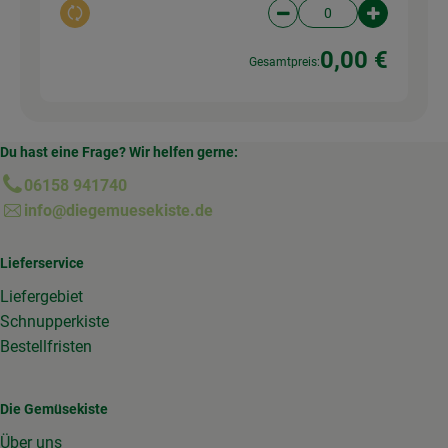
Auswahl ändern
Artikelanzahl verringer
Artikelanz
0,00 €
Gesamtpreis:
Du hast eine Frage? Wir helfen gerne:
06158 941740
info@diegemuesekiste.de
Lieferservice
Liefergebiet
Schnupperkiste
Bestellfristen
Die Gemüsekiste
Über uns