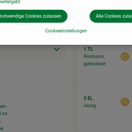
eitergebt.
 notwendige Cookies zulassen
Alle Cookies zul
eichern
Du hast siche
Cookieeinstellungen
1 TL
Rosmarin,
Aus
getrocknet
2 EL
Aus
Honig
gen.
d im
.
me