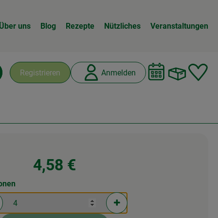
Über uns
Blog
Rezepte
Nützliches
Veranstaltungen
Warenk
L
Registrieren
Anmelden
chen
4,58 €
ionen
rtionen verringern (aktuell 4 Portionen ausgewählt)
Portionen erhöhen (aktuell 4