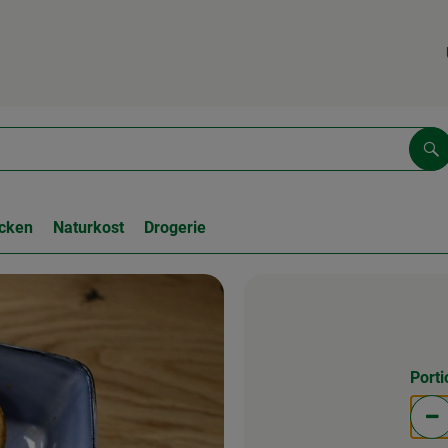
Su
cken
Naturkost
Drogerie
Port
Po