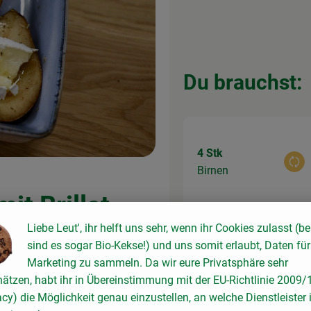
Du brauchst:
4 Stk
Aus
Birnen
it Brillat
Liebe Leut', ihr helft uns sehr, wenn ihr Cookies zulasst (be
sind es sogar Bio-Kekse!) und uns somit erlaubt, Daten für
60 g
Marketing zu sammeln. Da wir eure Privatsphäre sehr
Aus
Brillat Savarin
hätzen, habt ihr in Übereinstimmung mit der EU-Richtlinie 2009
acy) die Möglichkeit genau einzustellen, an welche Dienstleister 
 Zutaten