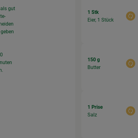
als gut
1 Stk
te-
Aus
Eier, 1 Stück
hneiden
n geben
50
150 g
inuten
Aus
Butter
n.
1 Prise
Aus
Salz