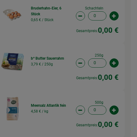
Schachteln
Bruderhahn-Eier, 6
Stück
wahl ändern
Artikelanzahl verringern (
Artikelanz
0,65 € /
Stück
0,00 €
Gesamtpreis:
250g
b* Butter Sauerrahm
3,79 € /
250g
wahl ändern
Artikelanzahl verringern (
Artikelanz
0,00 €
Gesamtpreis:
500g
Meersalz Atlantik fein
4,58 € /
kg
wahl ändern
Artikelanzahl verringern (
Artikelanz
0,00 €
Gesamtpreis: