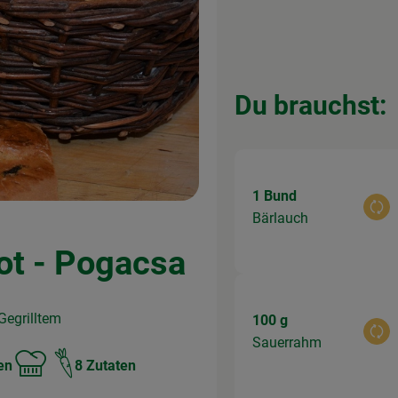
Du brauchst:
1 Bund
Aus
Bärlauch
ot - Pogacsa
Gegrilltem
100 g
Aus
Sauerrahm
en
8 Zutaten
Schwierigkeit: