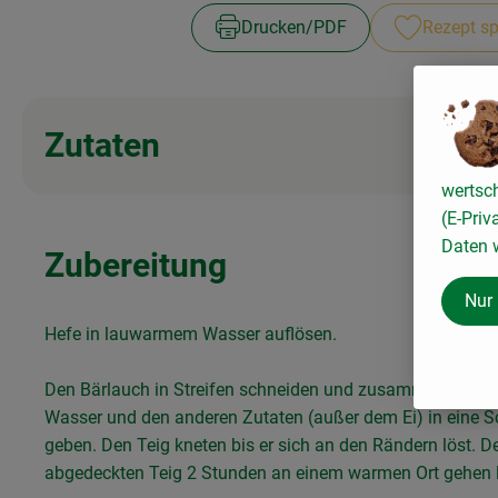
Drucken​/​PDF
Rezept sp
Zutaten
wertsc
(E-Priv
Daten w
Zubereitung
Nur
Hefe in lauwarmem Wasser auflösen.
Den Bärlauch in Streifen schneiden und zusammen mit 2
Wasser und den anderen Zutaten (außer dem Ei) in eine S
geben. Den Teig kneten bis er sich an den Rändern löst. D
abgedeckten Teig 2 Stunden an einem warmen Ort gehen 