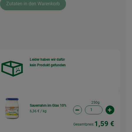
Zutaten in den Warenkorb
Leider haben wir dafür
kein Produkt gefunden
wahl ändern
250g
Sauerrahm im Glas 10%
6,36 € /
kg
wahl ändern
Artikelanzahl verringern (
Artikelanz
1,59 €
Gesamtpreis: