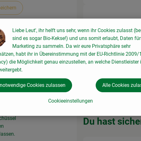
eichern
650 g
Aus
Mehl
Liebe Leut', ihr helft uns sehr, wenn ihr Cookies zulasst (be
sind es sogar Bio-Kekse!) und uns somit erlaubt, Daten für
Marketing zu sammeln. Da wir eure Privatsphäre sehr
hätzen, habt ihr in Übereinstimmung mit der EU-Richtlinie 2009
acy) die Möglichkeit genau einzustellen, an welche Dienstleister 
40 g
eitergebt.
Aus
Frische Hefe
 notwendige Cookies zulassen
Alle Cookies zul
Cookieeinstellungen
50ml
chüssel
Du hast siche
en
lassen.