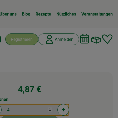
Über uns
Blog
Rezepte
Nützliches
Veranstaltungen
Warenk
L
Registrieren
Anmelden
chen
4,87 €
ionen
rtionen verringern (aktuell 4 Portionen ausgewählt)
Portionen erhöhen (aktuell 4